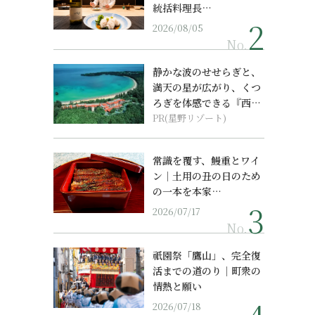
統括料理長…
2026/08/05
No.
静かな波のせせらぎと、
満天の星が広がり、くつ
ろぎを体感できる『西表
島ホテル by...
PR(星野リゾート)
常識を覆す、鰻重とワイ
ン｜土用の丑の日のため
の一本を本家…
2026/07/17
No.
祇園祭「鷹山」、完全復
活までの道のり｜町衆の
情熱と願い
2026/07/18