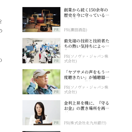
創業から続く150余年の
歴史を今に守っている濵
田酒造
を
PR
PR(濵田酒造)
の
最先端の技術と技術者た
ちの熱い気持ちによって
作られているオーダーメ
PR(ソノヴァ・ジャパン株
イド補聴器
の
PR
式会社)
「ヤブサメの声をもう一
度聴きたい」が補聴器チ
ャレンジの後押しに
PR(ソノヴァ・ジャパン株
PR
式会社)
金利上昇を機に、『守る
お金』の置き場所を再検
討
PR
PR(株式会社北九州銀行)