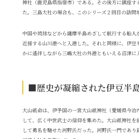
神社（鹿児島県指宿市）である。その後方に鎮座する
た。三島大社の場合も、このシリーズ２回目の訪問
中国や琉球などから薩摩半島めざして航行する船人
近接する山川港へと入港した。それと同様に、伊豆
かに遙拝しながら三嶋大社の外港ともいえる沼津に
■歴史が凝縮された伊豆半
大山祇命は、伊予国の一宮大山祇神社（愛媛県今治
して、広く中世武士の信仰を集めた。大山祇神社を
して勇名を馳せた河野氏だった。河野氏一門であり鎌