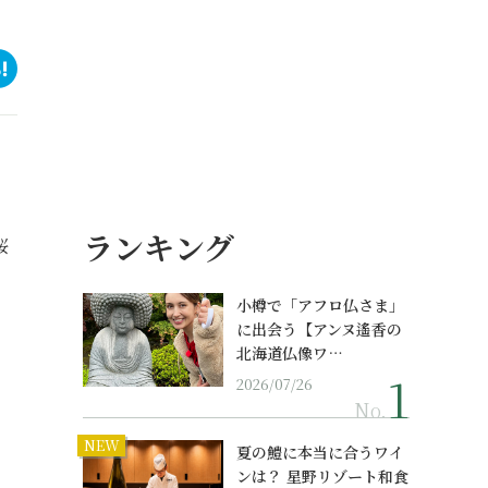
ランキング
桜
小樽で「アフロ仏さま」
に出会う【アンヌ遙香の
北海道仏像ワ…
2026/07/26
No.
NEW
夏の鱧に本当に合うワイ
ンは？ 星野リゾート和食