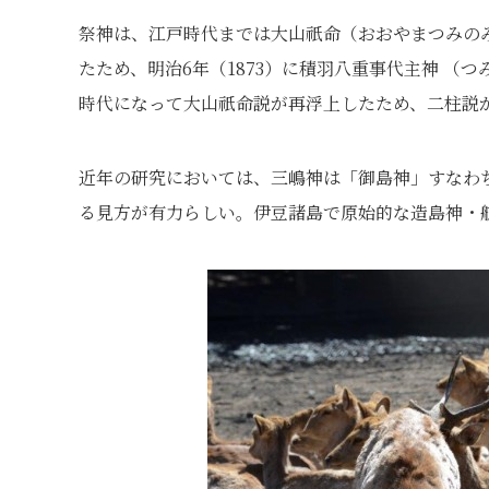
祭神は、江戸時代までは大山祇命（おおやまつみの
たため、明治6年（1873）に積羽八重事代主神 
時代になって大山祇命説が再浮上したため、二柱説が
近年の研究においては、三嶋神は「御島神」すなわ
る見方が有力らしい。伊豆諸島で原始的な造島神・