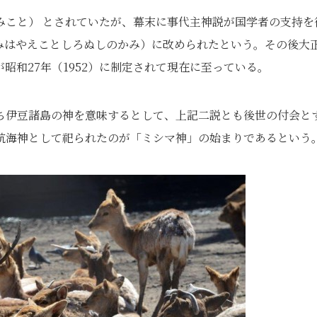
みこと） とされていたが、幕末に事代主神説が国学者の支持を
（つみはやえことしろぬしのかみ）に改められたという。その後大
昭和27年（1952）に制定されて現在に至っている。
ち伊豆諸島の神を意味するとして、上記二説とも後世の付会と
航海神として祀られたのが「ミシマ神」の始まりであるという