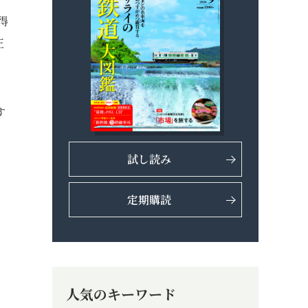
得
正
す
。
試し読み
定期購読
人気のキーワード