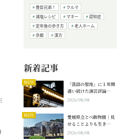
豊臣兄弟！
クルマ
減塩レシピ
マネー
認知症
定年後の歩き方
老人ホーム
京都
漢方
新着記事
NEW
「落語の聖地」に１年間
通い続けた演芸評論…
三
2026/08/08
NEW
愛媛県立とべ動物園｜見
せることよりも生き…
)
2026/08/08