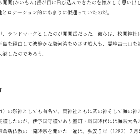
開聞(かいもん)岳が目に飛び込んできたのを懐かしく思い出
地とロケーション的にあまりに似通っていたのだ。
が、ランドマークとしたのが開聞岳だった。彼らは、枚聞神社
半島を経由して波静かな駿河湾をめざす船人も、霊峰富士山を
入港したのであろう。
島
市）の祭神としても有名で、両神社ともに武の神そして海の神
庇護したのが、伊予国守護であり室町・戦国時代には海賊大名
倉新仏教の一流時宗を開いた一遍は、弘安５年（1282）７月