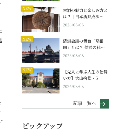
し
NEW
古酒の魅力と楽しみ方と
は？｜日本酒熟成酒…
2026/08/08
に
NEW
遙
清洲会議の舞台「尾張
国」とは？ 信長の統…
2026/08/08
NEW
【先人に学ぶ人生の仕舞
い方】大山捨松・5…
2026/08/08
記事一覧へ
と
と
に
ピックアップ