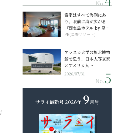
No.
客室はすべて海側にあ
り、眼前に海が広がる
『西表島ホテル by 星野
リゾート』
PR(星野リゾート)
アラスカ大学の極北博物
館で思う、日本人写真家
とアメリカ人…
2026/07/31
No.
9
サライ最新号
2026年
月号
街