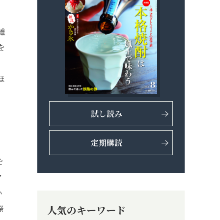
雄
を
ほ
試し読み
定期購読
を
ク
い
際
人気のキーワード