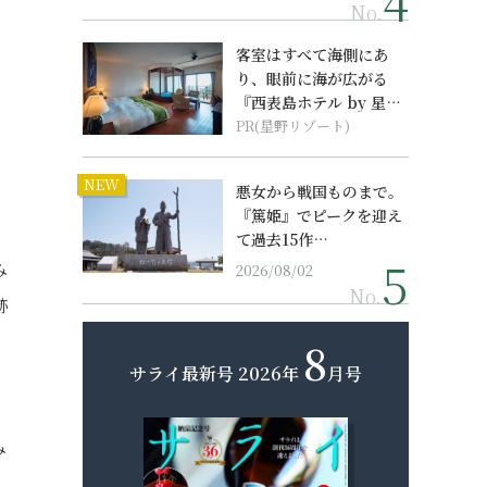
No.
客室はすべて海側にあ
り、眼前に海が広がる
『西表島ホテル by 星野
リゾート』
PR(星野リゾート)
NEW
悪女から戦国ものまで。
『篤姫』でピークを迎え
て過去15作…
み
2026/08/02
No.
跡
8
サライ最新号
2026年
月号
、
み