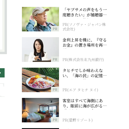
「ヤブサメの声をもう一
度聴きたい」が補聴器チ
ャレンジの後押しに
PR(ソノヴァ・ジャパン株
PR
式会社)
金利上昇を機に、『守る
お金』の置き場所を再検
討
PR
PR(株式会社北九州銀行)
タヒチでしか味わえな
い、「海の民」の記憶へ
とつながる旅
PR
PR(エア タヒチ ヌイ)
客室はすべて海側にあ
り、眼前に海が広がる
『西表島ホテル by 星野
リゾート』
PR
PR(星野リゾート)