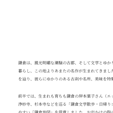
鎌倉は、風光明媚な潮騒の古都、そして文学とゆか
暮らし、この地よりあまたの名作が生まれてきまし
を辿り、彼らにゆかりのある古刹や名所、美味を特
前半では、生まれも育ちも鎌倉の岸本葉子さん（エ
浄妙寺、杉本寺などを巡る「鎌倉文学散歩・日帰り
やすい「鎌倉地図」を用意しました。お出かけの際