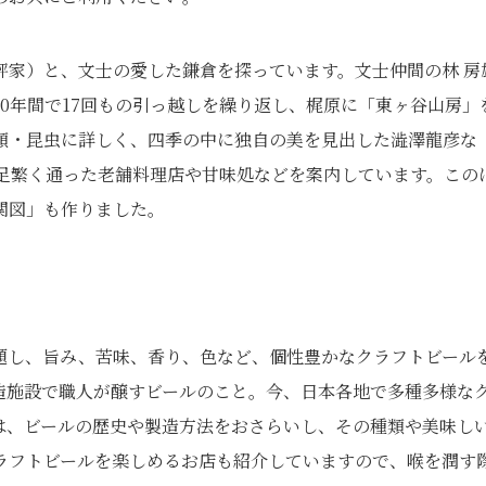
評家）と、文士の愛した鎌倉を探っています。文士仲間の林 房
0年間で17回もの引っ越しを繰り返し、梶原に「東ヶ谷山房」
類・昆虫に詳しく、四季の中に独自の美を見出した澁澤龍彦な
足繁く通った老舗料理店や甘味処などを案内しています。この
関図」も作りました。
題し、旨み、苦味、香り、色など、個性豊かなクラフトビール
造施設で職人が醸すビールのこと。今、日本各地で多種多様な
は、ビールの歴史や製造方法をおさらいし、その種類や美味し
ラフトビールを楽しめるお店も紹介していますので、喉を潤す