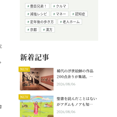
豊臣兄弟！
クルマ
減塩レシピ
マネー
認知症
定年後の歩き方
老人ホーム
京都
漢方
元
、
新着記事
サ
NEW
稀代の浮世絵師の作品
200点余りが集結。…
2026/08/06
NEW
聖書を読んだことはない
がアダムもノアも知…
書
2026/08/06