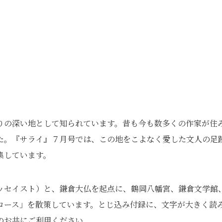
りの深い地として知られています。昔も今も数多くの作家が住
た。『サライ』７月号では、この地をこよなく愛した文人の足
集しています。
ッセイスト）と、鎌倉大仏を起点に、鶴岡八幡宮、鎌倉文学館
コース」を散策しています。とじ込み付録に、文字が大きく読
のお共にご利用ください。