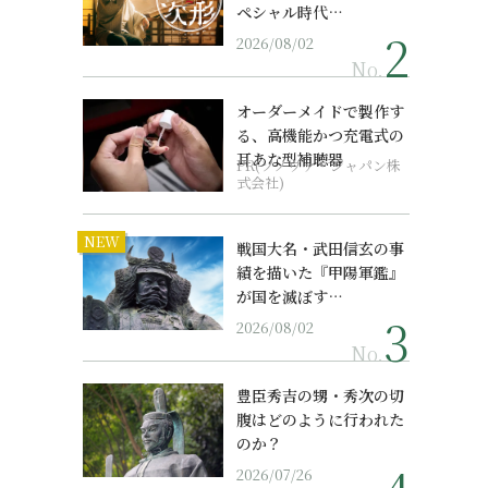
ペシャル時代…
2026/08/02
No.
オーダーメイドで製作す
る、高機能かつ充電式の
耳あな型補聴器
PR(ソノヴァ・ジャパン株
式会社)
NEW
戦国大名・武田信玄の事
績を描いた『甲陽軍鑑』
が国を滅ぼす…
2026/08/02
No.
豊臣秀吉の甥・秀次の切
腹はどのように行われた
のか？
2026/07/26