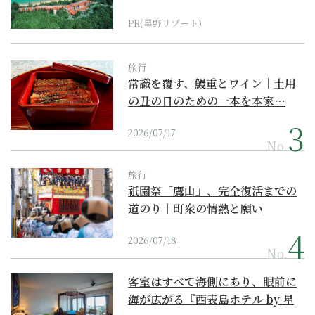
『西表島ホテル by...
PR(星野リゾート)
旅行
常識を覆す、鰻重とワイン｜土用
の丑の日のための一本を本家…
2026/07/17
No.
旅行
祇園祭「鷹山」、完全復活までの
道のり｜町衆の情熱と願い
2026/07/18
No.
客室はすべて海側にあり、眼前に
海が広がる『西表島ホテル by 星