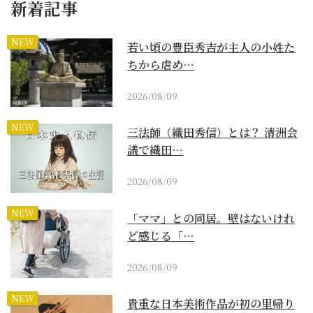
新着記事
NEW
若い頃の豊臣秀吉が主人の小姓た
ちから虐め…
2026/08/09
NEW
三法師（織田秀信）とは？ 清洲会
議で織田…
2026/08/09
NEW
「ママ」との同居。壁はないけれ
ど感じる「…
2026/08/09
NEW
貴重な日本美術作品が初の里帰り