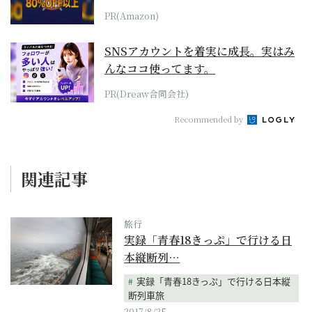
PR(Amazon)
SNSアカウントを着実に成長。実はみ
んなココ使ってます。
PR(Dreaw合同会社)
Recommended by
関連記事
旅行
実録「青春18きっぷ」で行ける日
本縦断列…
実録「青春18きっぷ」で行ける日本縦
断列車旅
2017/8/25