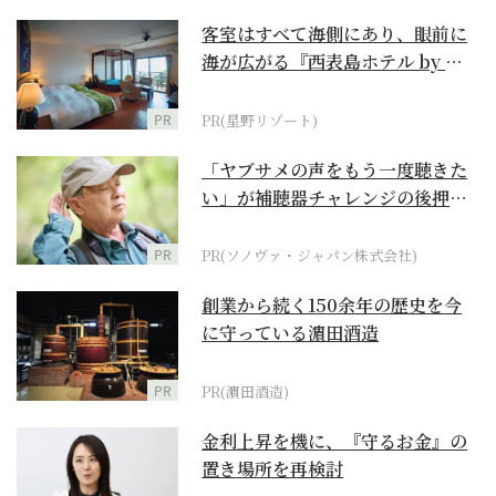
客室はすべて海側にあり、眼前に
海が広がる『西表島ホテル by 星
野リゾート』
PR
PR(星野リゾート)
「ヤブサメの声をもう一度聴きた
い」が補聴器チャレンジの後押し
に
PR
PR(ソノヴァ・ジャパン株式会社)
創業から続く150余年の歴史を今
に守っている濵田酒造
PR
PR(濵田酒造)
金利上昇を機に、『守るお金』の
置き場所を再検討