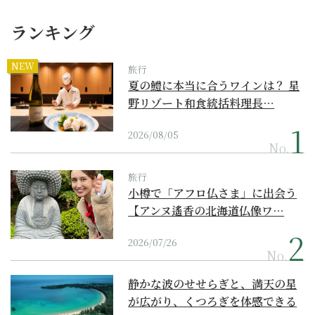
ランキング
NEW
旅行
夏の鱧に本当に合うワインは？ 星
野リゾート和食統括料理長…
2026/08/05
No.
旅行
小樽で「アフロ仏さま」に出会う
【アンヌ遙香の北海道仏像ワ…
2026/07/26
No.
静かな波のせせらぎと、満天の星
が広がり、くつろぎを体感できる