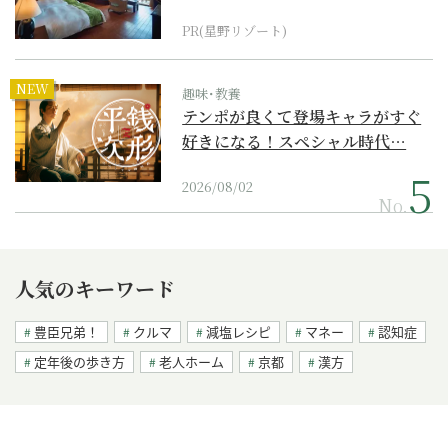
野リゾート』
PR(星野リゾート)
NEW
趣味･教養
テンポが良くて登場キャラがすぐ
好きになる！スペシャル時代…
2026/08/02
No.
人気のキーワード
豊臣兄弟！
クルマ
減塩レシピ
マネー
認知症
定年後の歩き方
老人ホーム
京都
漢方