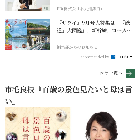
PR
PR(株式会社北九州銀行)
『サライ』9月号大特集は「『鉄
道』大図鑑」。新幹線、ローカル
列車、ケーブルカーか...
編集部からのお知らせ
Recommended by
記事一覧へ
市毛良枝『百歳の景色見たいと母は言
い』