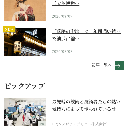
【大英博物…
2026/08/09
NEW
「落語の聖地」に１年間通い続け
た演芸評論…
2026/08/08
記事一覧へ
ピックアップ
最先端の技術と技術者たちの熱い
気持ちによって作られているオー
ダーメイド補聴器
PR
PR(ソノヴァ・ジャパン株式会社)