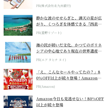
PR(株式会社北九州銀行)
静かな波のせせらぎと、満天の星が広
がり、くつろぎを体感できる『西表島
ホテル by...
PR(星野リゾート)
海の民が紡いだ文化。かつてのポリネ
シアの中心地であり現在の世界遺産か
らみえてくる...
PR(エア タヒチ ヌイ)
「え、こんなセールやってたの？」8
0％OFF以上が続々登場！Amazonの
本気が...
PR(Amazon)
Amazon今日も見逃せない！80%OFF
以上が続々登場