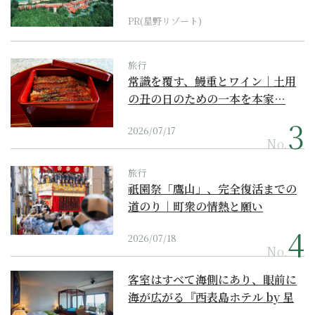
『西表島ホテル by...
PR(星野リゾート)
旅行
常識を覆す、鰻重とワイン｜土用
の丑の日のための一本を本家…
2026/07/17
No.
旅行
祇園祭「鷹山」、完全復活までの
道のり｜町衆の情熱と願い
2026/07/18
No.
客室はすべて海側にあり、眼前に
海が広がる『西表島ホテル by 星
野リゾート』