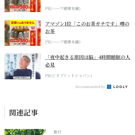
PR(ハーブ健康本舗)
アマゾン1位「このお茶ガチです」噂の
お茶
PR(ハーブ健康本舗)
「夜中起きる原因は脳」4時間睡眠の人
必見
PR(ビタブリッドジャパン)
Recommended by
関連記事
旅行