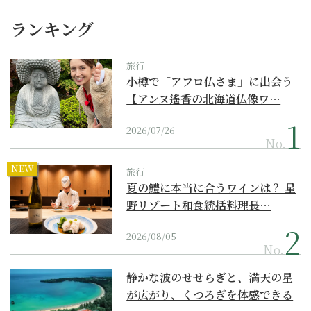
ランキング
旅行
小樽で「アフロ仏さま」に出会う
【アンヌ遙香の北海道仏像ワ…
2026/07/26
No.
NEW
旅行
夏の鱧に本当に合うワインは？ 星
野リゾート和食統括料理長…
2026/08/05
No.
静かな波のせせらぎと、満天の星
が広がり、くつろぎを体感できる