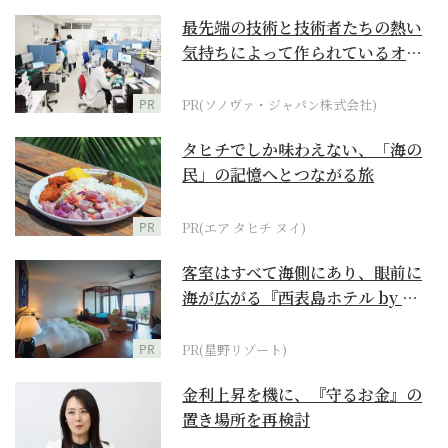
最先端の技術と技術者たちの熱い
気持ちによって作られているオー
ダーメイド補聴器
PR
PR(ソノヴァ・ジャパン株式会社)
タヒチでしか味わえない、「海の
民」の記憶へとつながる旅
PR
PR(エア タヒチ ヌイ)
客室はすべて海側にあり、眼前に
海が広がる『西表島ホテル by 星
野リゾート』
PR
PR(星野リゾート)
金利上昇を機に、『守るお金』の
置き場所を再検討