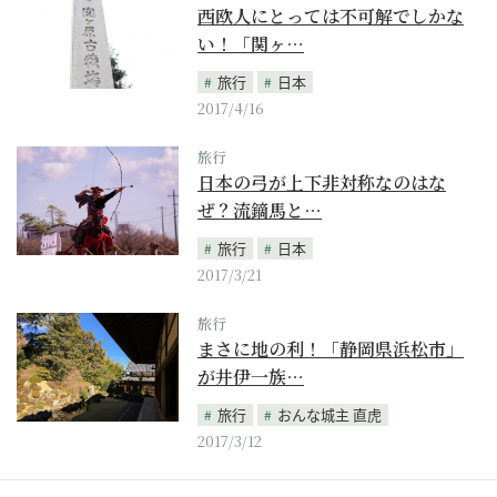
西欧人にとっては不可解でしかな
い！「関ヶ…
旅行
日本
2017/4/16
旅行
日本の弓が上下非対称なのはな
ぜ？流鏑馬と…
旅行
日本
2017/3/21
旅行
まさに地の利！「静岡県浜松市」
が井伊一族…
旅行
おんな城主 直虎
2017/3/12