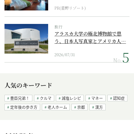
PR(星野リゾート)
旅行
アラスカ大学の極北博物館で思
う、日本人写真家とアメリカ人…
2026/07/31
No.
人気のキーワード
豊臣兄弟！
クルマ
減塩レシピ
マネー
認知症
定年後の歩き方
老人ホーム
京都
漢方