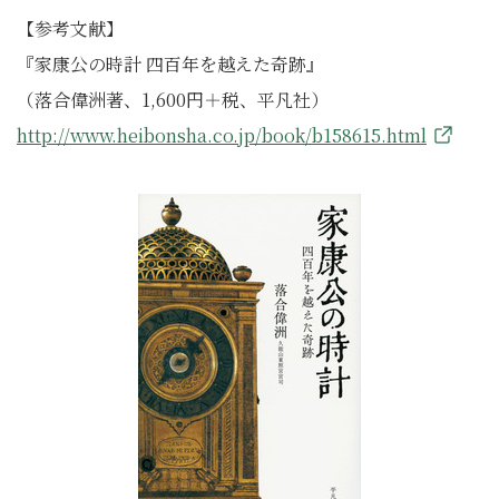
【参考文献】
『家康公の時計
四百年を越えた奇跡
』
（落合偉洲著、1,600円＋税、平凡社）
http://www.heibonsha.co.jp/book/b158615.html