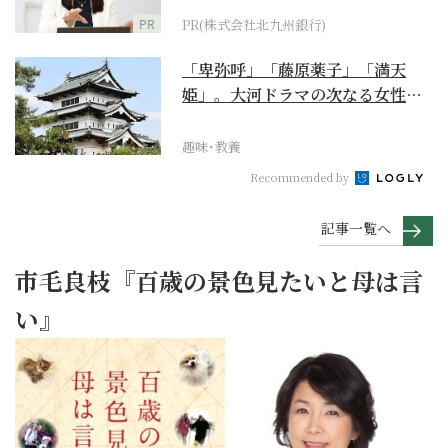
PR
PR(株式会社北九州銀行)
「卑弥呼」「藤原薬子」「満天
姫」。大河ドラマの次なる女性主
人公を勝手に考察【豊臣...
趣味･教養
Recommended by
記事一覧へ
市毛良枝『百歳の景色見たいと母は言
い』