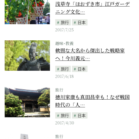
浅草寺「ほおずき市」江戸ガーデ
ニング文化…
旅行
日本
2017/7/25
趣味･教養
軟弱な大名から傑出した戦略家
へ！今川義元…
旅行
日本
2017/6/18
旅行
徳川家康も真田昌幸も！なぜ戦国
時代の「人…
旅行
日本
2017/4/30
旅行