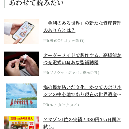
あわせて読みたい
「金利のある世界」の新たな資産管理
のあり方とは？
PR(株式会社北九州銀行)
オーダーメイドで製作する、高機能か
つ充電式の耳あな型補聴器
PR(ソノヴァ・ジャパン株式会社)
海の民が紡いだ文化。かつてのポリネ
シアの中心地であり現在の世界遺産か
らみえてくる...
PR(エア タヒチ ヌイ)
アマゾン1位の実績！380円で5日間お
試し。