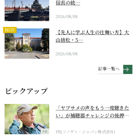
信長の統…
2026/08/08
NEW
【先人に学ぶ人生の仕舞い方】大
山捨松・5…
2026/08/08
記事一覧へ
ピックアップ
「ヤブサメの声をもう一度聴きた
い」が補聴器チャレンジの後押し
に
PR
PR(ソノヴァ・ジャパン株式会社)