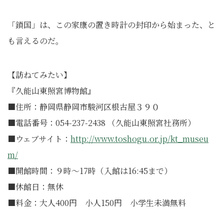
「鎖国」は、この家康の置き時計の封印から始まった、と
も言えるのだ。
【訪ねてみたい】
『久能山東照宮博物館』
■住所：静岡県静岡市駿河区根古屋３９０
■電話番号：054-237-2438 （久能山東照宮社務所）
■ウェブサイト：
http://www.toshogu.or.jp/kt_museu
m/
■開館時間：９時～17時（入館は16:45まで）
■休館日：無休
■料金：大人400円 小人150円 小学生未満無料