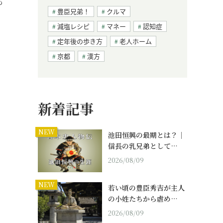
も
豊臣兄弟！
クルマ
減塩レシピ
マネー
認知症
定年後の歩き方
老人ホーム
京都
漢方
新着記事
NEW
池田恒興の最期とは？｜
信長の乳兄弟として…
2026/08/09
NEW
若い頃の豊臣秀吉が主人
の小姓たちから虐め…
2026/08/09