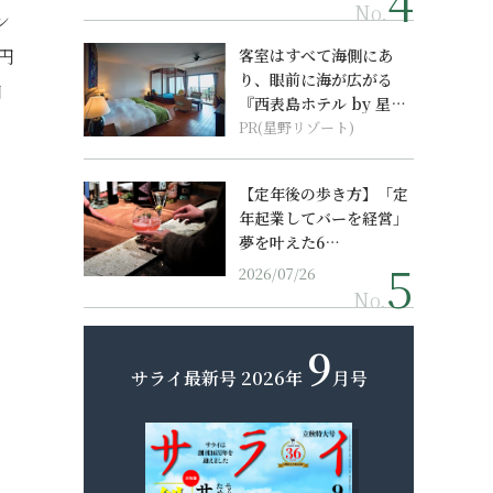
No.
ン
円
客室はすべて海側にあ
り、眼前に海が広がる
円
『西表島ホテル by 星野
リゾート』
PR(星野リゾート)
【定年後の歩き方】「定
年起業してバーを経営」
夢を叶えた6…
2026/07/26
No.
9
サライ最新号
2026年
月号