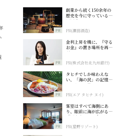
創業から続く150余年の
歴史を今に守っている濵
田酒造
年
PR
PR(濵田酒造)
い
金利上昇を機に、『守る
お金』の置き場所を再検
討
観
PR
PR(株式会社北九州銀行)
タヒチでしか味わえな
い、「海の民」の記憶へ
とつながる旅
PR
PR(エア タヒチ ヌイ)
客室はすべて海側にあ
り、眼前に海が広がる
『西表島ホテル by 星野
リゾート』
PR
PR(星野リゾート)