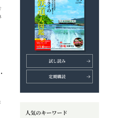
を
8
試し読み
.
定期購読
未
人気のキーワード