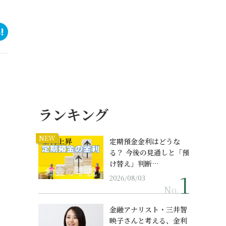
ランキング
NEW
定期預金金利はどうな
る？ 今後の見通しと「預
け替え」判断…
2026/08/03
No.
金融アナリスト・三井智
映子さんと考える、金利