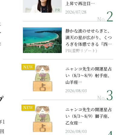
上昇で再注目…
PR
2026/07/28
No.
べ
静かな波のせせらぎと、
ア
満天の星が広がり、くつ
た
ろぎを体感できる『西表
島ホテル by...
PR(星野リゾート)
NEW
ニャンコ先生の開運星占
い（8/3～8/9）射手座、
山羊座…
ッ
2026/08/03
プ
No.
NEW
ニャンコ先生の開運星占
い（8/3～8/9）獅子座、
年1
乙女座…
回
2026/08/03