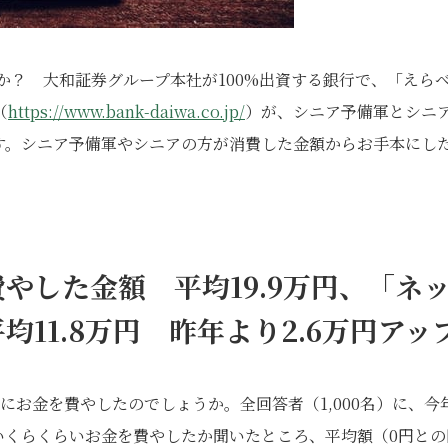
か？ 大和証券グループ本社が100%出資する銀行で、「えら
（
https://www.bank-daiwa.co.jp/
）が、シニア予備軍とシニ
す。シニア予備軍やシニアの方が消費した金額からお手本にし
やした金額 平均19.9
万円、「ネ
11.8
万円 昨年より2.6
万円アッ
お金を費やしたのでしょうか。全回答者（1,000名）に、今
いくらくらいお金を費やしたか聞いたところ、平均額（0円との