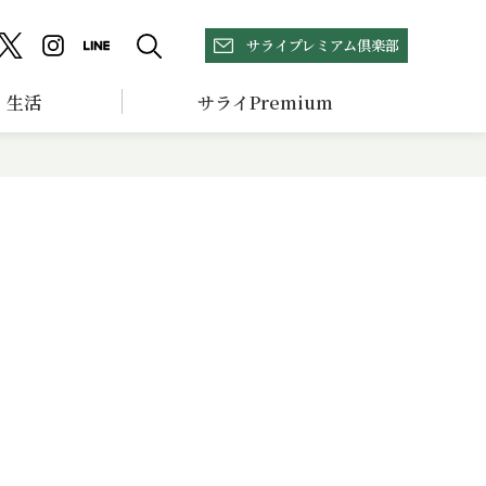
サライプレミアム倶楽部
生活
サライPremium
ア