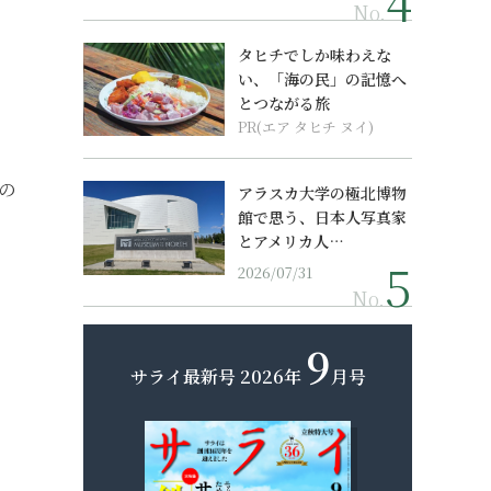
No.
タヒチでしか味わえな
い、「海の民」の記憶へ
とつながる旅
PR(エア タヒチ ヌイ)
の
アラスカ大学の極北博物
館で思う、日本人写真家
とアメリカ人…
2026/07/31
No.
9
サライ最新号
2026年
月号