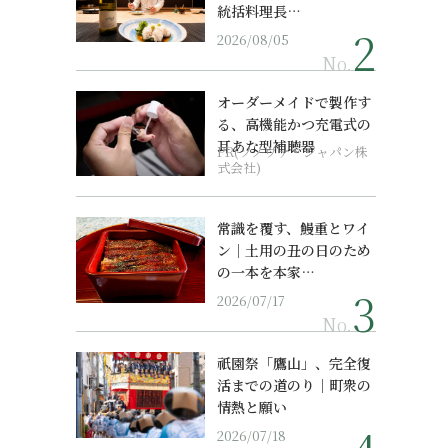
統括料理長…
2026/08/05
No.
オーダーメイドで製作す
る、高機能かつ充電式の
耳あな型補聴器
PR(ソノヴァ・ジャパン株
式会社)
常識を覆す、鰻重とワイ
ン｜土用の丑の日のため
の一本を本家…
2026/07/17
No.
祇園祭「鷹山」、完全復
活までの道のり｜町衆の
情熱と願い
2026/07/18