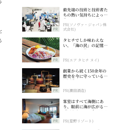
ラ
最先端の技術と技術者た
ちの熱い気持ちによって
作られているオーダーメ
PR(ソノヴァ・ジャパン株
イド補聴器
PR
式会社)
と
る
タヒチでしか味わえな
い、「海の民」の記憶へ
とつながる旅
PR
PR(エア タヒチ ヌイ)
創業から続く150余年の
歴史を今に守っている濵
田酒造
PR
PR(濵田酒造)
客室はすべて海側にあ
り、眼前に海が広がる
『西表島ホテル by 星野
リゾート』
PR
PR(星野リゾート)