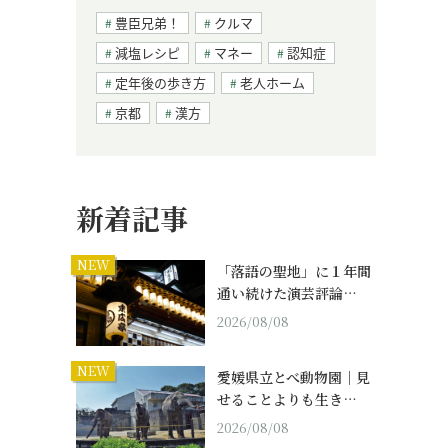
豊臣兄弟！
クルマ
減塩レシピ
マネー
認知症
定年後の歩き方
老人ホーム
京都
漢方
新着記事
NEW
「落語の聖地」に１年間
通い続けた演芸評論…
2026/08/08
NEW
愛媛県立とべ動物園｜見
せることよりも生き…
2026/08/08