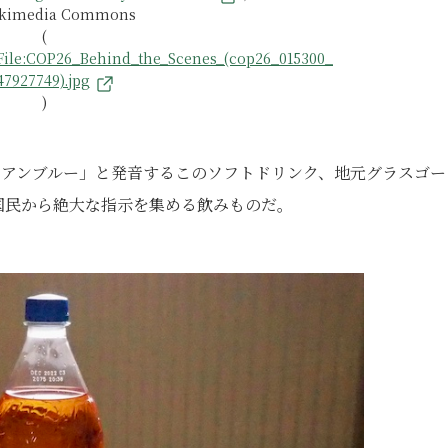
ikimedia Commons
(
File:COP26_Behind_the_Scenes_(cop26_015300_
47927749).jpg
)
アイアンブルー」と発音するこのソフトドリンク、地元グラスゴー
ド国民から絶大な指示を集める飲みものだ。