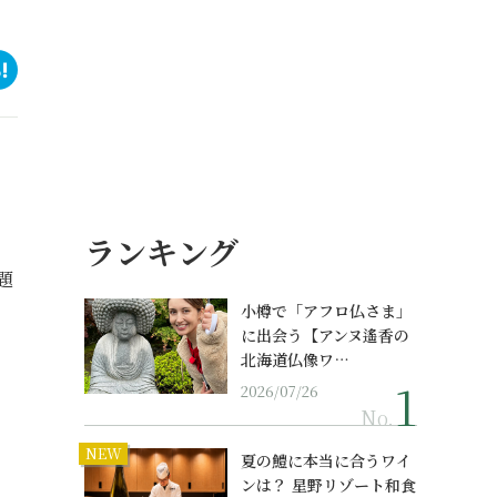
ランキング
題
小樽で「アフロ仏さま」
に出会う【アンヌ遙香の
北海道仏像ワ…
2026/07/26
No.
NEW
夏の鱧に本当に合うワイ
ンは？ 星野リゾート和食