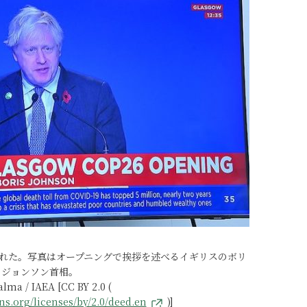
開催された。写真はオープニングで挨拶を述べるイギリスのボリ
・ジョンソン首相。
lma / IAEA [CC BY 2.0 (
s.org/licenses/by/2.0/deed.en
)]