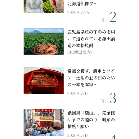
北海道仏像ワ…
2026/07/26
No.
鹿児島県産の芋のみを用
いて造られている濵田酒
造の本格焼酎
PR(濵田酒造)
常識を覆す、鰻重とワイ
ン｜土用の丑の日のため
の一本を本家…
2026/07/17
No.
祇園祭「鷹山」、完全復
活までの道のり｜町衆の
情熱と願い
2026/07/18