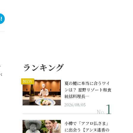
ランキング
エ
バ
NEW
夏の鱧に本当に合うワイ
ンは？ 星野リゾート和食
統括料理長…
2026/08/05
No.
小樽で「アフロ仏さま」
に出会う【アンヌ遙香の