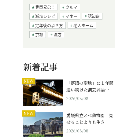
豊臣兄弟！
クルマ
減塩レシピ
マネー
認知症
定年後の歩き方
老人ホーム
京都
漢方
新着記事
NEW
「落語の聖地」に１年間
通い続けた演芸評論…
2026/08/08
NEW
愛媛県立とべ動物園｜見
せることよりも生き…
2026/08/08