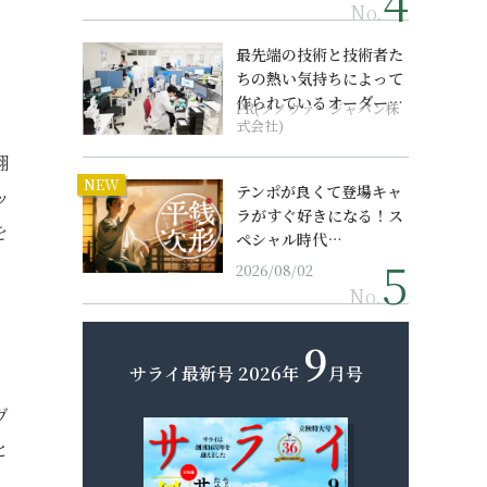
No.
最先端の技術と技術者た
ちの熱い気持ちによって
作られているオーダーメ
PR(ソノヴァ・ジャパン株
）
イド補聴器
式会社)
翻
NEW
テンポが良くて登場キャ
ッ
ラがすぐ好きになる！ス
を
ペシャル時代…
2026/08/02
No.
9
サライ最新号
2026年
月号
ヴ
と