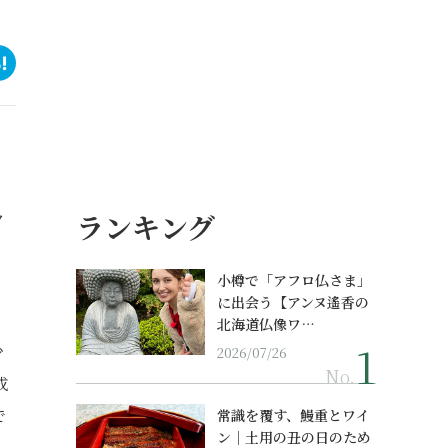
ランキング
ク
、
小樽で「アフロ仏さま」
に出会う【アンヌ遙香の
北海道仏像ワ…
少
2026/07/26
No.
成
で
常識を覆す、鰻重とワイ
ン｜土用の丑の日のため
、