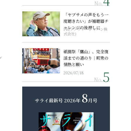
No.
「ヤブサメの声をもう一
度聴きたい」が補聴器チ
ャレンジの後押しに
PR(ソノヴァ・ジャパン株
式会社)
祇園祭「鷹山」、完全復
し
活までの道のり｜町衆の
情熱と願い
2026/07/18
No.
8
サライ最新号
2026年
月号