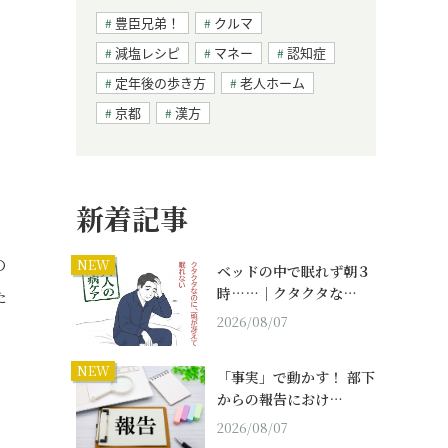
豊臣兄弟！
クルマ
減塩レシピ
マネー
認知症
定年後の歩き方
老人ホーム
京都
漢方
新着記事
の
NEW
ベッドの中で眠れず朝３
時……｜クタクタな…
た
2026/08/07
NEW
「事実」で動かす！ 部下
からの報告におけ…
2026/08/07