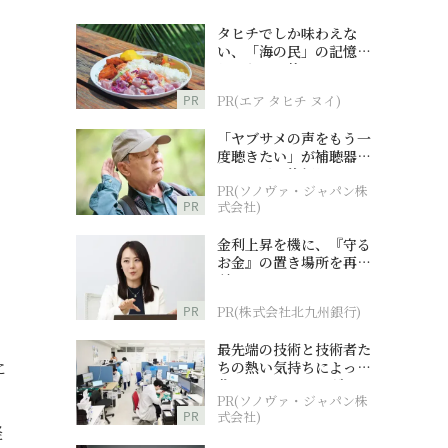
タヒチでしか味わえな
い、「海の民」の記憶へ
とつながる旅
PR
PR(エア タヒチ ヌイ)
「ヤブサメの声をもう一
度聴きたい」が補聴器チ
ャレンジの後押しに
PR(ソノヴァ・ジャパン株
PR
式会社)
金利上昇を機に、『守る
お金』の置き場所を再検
討
PR
PR(株式会社北九州銀行)
最先端の技術と技術者た
ちの熱い気持ちによって
に
作られているオーダーメ
の
PR(ソノヴァ・ジャパン株
イド補聴器
PR
式会社)
軽