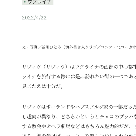
ウクライナ
2022/4/22
文・写真／谷川ひとみ（海外書き人クラブ／ロシア・北コーカ
リヴィヴ（リヴィウ）はウクライナの西部の中心都
ライナを旅行する際には是非訪れたい街の一つであ
見ごたえは十分だ。
リヴィヴはポーランドやハプスブルグ家の一部だっ
し趣向が異なり、どちらかというとチェコのプラハ
する教会やオペラ劇場などはもちろん魅力的だが、
ある。街を歩けば、コーヒーを楽しむおしゃれなカ