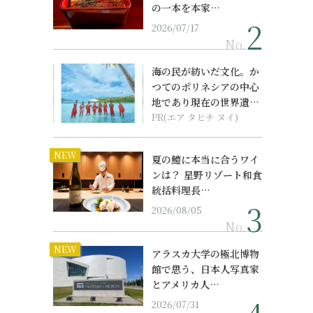
の一本を本家…
2026/07/17
No.
海の民が紡いだ文化。か
つてのポリネシアの中心
地であり現在の世界遺産
からみえてくる...
PR(エア タヒチ ヌイ)
NEW
夏の鱧に本当に合うワイ
ンは？ 星野リゾート和食
統括料理長…
2026/08/05
No.
NEW
アラスカ大学の極北博物
館で思う、日本人写真家
とアメリカ人…
2026/07/31