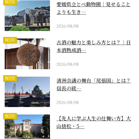
NEW
愛媛県立とべ動物園｜見せること
よりも生き…
2026/08/08
NEW
古酒の魅力と楽しみ方とは？｜日
本酒熟成酒…
2026/08/08
NEW
清洲会議の舞台「尾張国」とは？
信長の統…
2026/08/08
NEW
【先人に学ぶ人生の仕舞い方】大
山捨松・5…