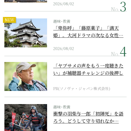
2026/08/02
No.
NEW
趣味･教養
「卑弥呼」「藤原薬子」「満天
姫」。大河ドラマの次なる女性…
2026/08/02
No.
「ヤブサメの声をもう一度聴きた
い」が補聴器チャレンジの後押し
に
PR(ソノヴァ・ジャパン株式会社)
趣味･教養
衝撃の羽柴与一郎「初陣死」を語
ろう。どうして守り切れなか…