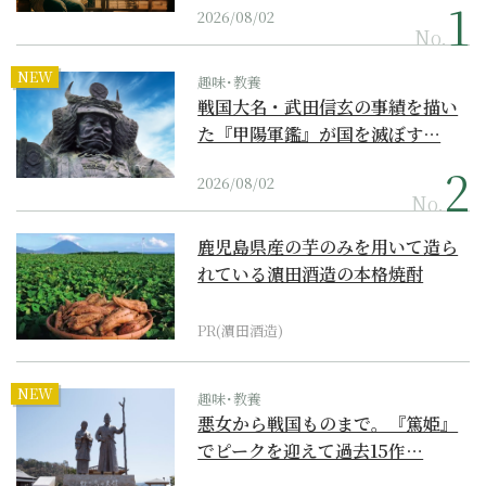
2026/08/02
No.
NEW
趣味･教養
戦国大名・武田信玄の事績を描い
た『甲陽軍鑑』が国を滅ぼす…
2026/08/02
No.
鹿児島県産の芋のみを用いて造ら
れている濵田酒造の本格焼酎
PR(濵田酒造)
NEW
趣味･教養
悪女から戦国ものまで。『篤姫』
でピークを迎えて過去15作…