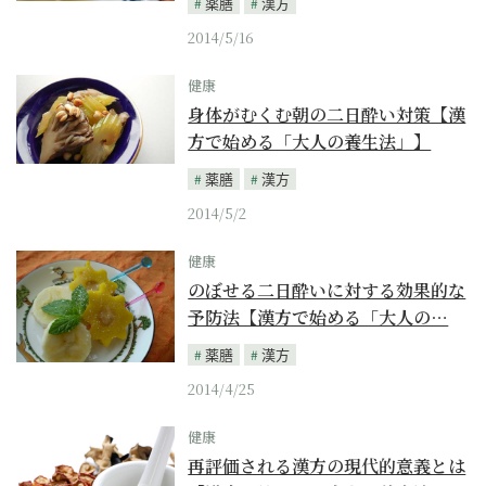
薬膳
漢方
2014/5/16
健康
身体がむくむ朝の二日酔い対策【漢
方で始める「大人の養生法」】
薬膳
漢方
2014/5/2
健康
のぼせる二日酔いに対する効果的な
予防法【漢方で始める「大人の…
薬膳
漢方
2014/4/25
健康
再評価される漢方の現代的意義とは