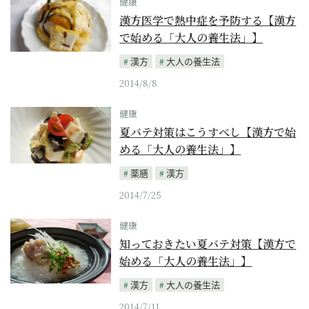
健康
漢方医学で熱中症を予防する【漢方
で始める「大人の養生法」】
漢方
大人の養生法
2014/8/8
健康
夏バテ対策はこうすべし【漢方で始
める「大人の養生法」】
薬膳
漢方
2014/7/25
健康
知っておきたい夏バテ対策【漢方で
始める「大人の養生法」】
漢方
大人の養生法
2014/7/11