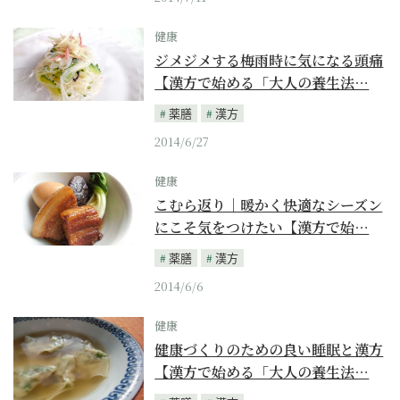
健康
ジメジメする梅雨時に気になる頭痛
【漢方で始める「大人の養生法…
薬膳
漢方
2014/6/27
健康
こむら返り｜暖かく快適なシーズン
にこそ気をつけたい【漢方で始…
薬膳
漢方
2014/6/6
健康
健康づくりのための良い睡眠と漢方
【漢方で始める「大人の養生法…