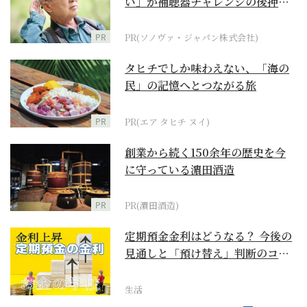
い」が補聴器チャレンジの後押し
に
PR
PR(ソノヴァ・ジャパン株式会社)
タヒチでしか味わえない、「海の
民」の記憶へとつながる旅
PR
PR(エア タヒチ ヌイ)
創業から続く150余年の歴史を今
に守っている濵田酒造
PR
PR(濵田酒造)
定期預金金利はどうなる？ 今後の
見通しと「預け替え」判断のコツ
【お金の学校】
生活