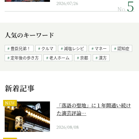
2026/07/26
No.
人気のキーワード
豊臣兄弟！
クルマ
減塩レシピ
マネー
認知症
定年後の歩き方
老人ホーム
京都
漢方
新着記事
NEW
「落語の聖地」に１年間通い続け
た演芸評論…
2026/08/08