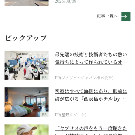
2026/08/08
記事一覧へ
ピックアップ
最先端の技術と技術者たちの熱い
気持ちによって作られているオー
ダーメイド補聴器
PR
PR(ソノヴァ・ジャパン株式会社)
客室はすべて海側にあり、眼前に
海が広がる『西表島ホテル by 星
野リゾート』
PR
PR(星野リゾート)
「ヤブサメの声をもう一度聴きた