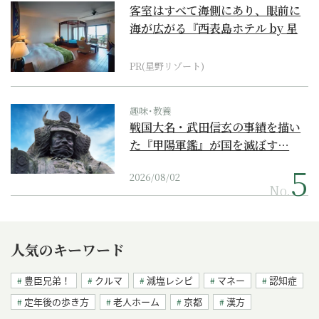
客室はすべて海側にあり、眼前に
海が広がる『西表島ホテル by 星
野リゾート』
PR(星野リゾート)
趣味･教養
戦国大名・武田信玄の事績を描い
た『甲陽軍鑑』が国を滅ぼす…
2026/08/02
No.
人気のキーワード
豊臣兄弟！
クルマ
減塩レシピ
マネー
認知症
定年後の歩き方
老人ホーム
京都
漢方