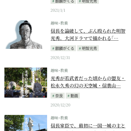
麒麟がくる
明智光秀
2021/1/1
趣味･教養
信長を論破して、ぶん殴られた明智
光秀。大河ドラマで描かれる｢…
麒麟がくる
明智光秀
2020/12/31
趣味･教養
光秀が若武者だった頃からの盟友・
松永久秀の幻の天空城・信貴山…
奈良
動画
2020/12/20
趣味･教養
信長家臣で、最初に一国一城の主と