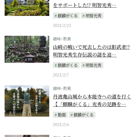
をサポートした!? 明智光秀…
麒麟がくる
明智光秀
2021/2/23
趣味･教養
山崎の戦いで死去したのは影武者!?
明智光秀生存伝説の謎を追…
麒麟がくる
明智光秀
2021/2/7
趣味･教養
丹波亀山城から本能寺への道を行く
【「麒麟がくる」光秀の足跡を…
動画
麒麟がくる
2021/2/6