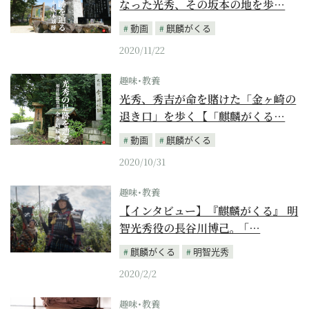
なった光秀、その坂本の地を歩…
動画
麒麟がくる
2020/11/22
趣味･教養
光秀、秀吉が命を賭けた「金ヶ崎の
退き口」を歩く【「麒麟がくる…
動画
麒麟がくる
2020/10/31
趣味･教養
【インタビュー】『麒麟がくる』 明
智光秀役の長谷川博己。 ｢…
麒麟がくる
明智光秀
2020/2/2
趣味･教養