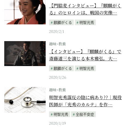
【門脇麦インタビュー】『麒麟がく
る』のヒロインは、戦国の実像…
麒麟がくる
明智光秀
2020/2/1
趣味･教養
【インタビュー】『麒麟がくる』で
斎藤道三を演じる本木雅弘。大…
麒麟がくる
明智光秀
2020/1/26
趣味･教養
明智光秀謀反の陰に病あり??｜現役
医師が「光秀のカルテ」を作…
明智光秀
全般不安症
2020/1/19