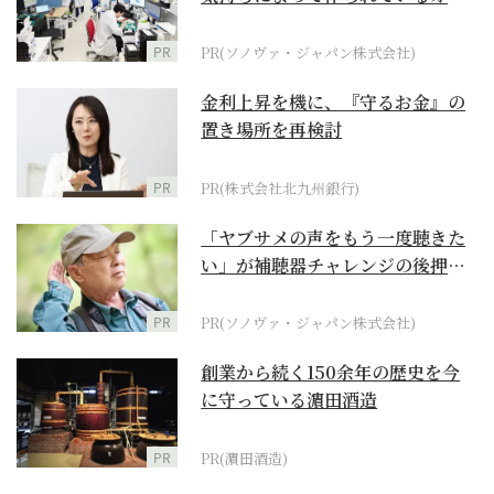
ダーメイド補聴器
PR
PR(ソノヴァ・ジャパン株式会社)
金利上昇を機に、『守るお金』の
置き場所を再検討
PR
PR(株式会社北九州銀行)
「ヤブサメの声をもう一度聴きた
い」が補聴器チャレンジの後押し
に
PR
PR(ソノヴァ・ジャパン株式会社)
創業から続く150余年の歴史を今
に守っている濵田酒造
PR
PR(濵田酒造)