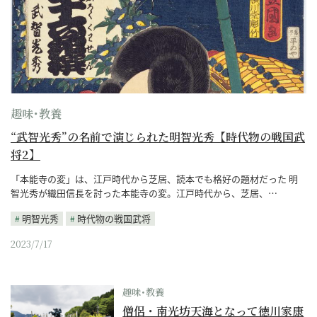
趣味･教養
“武智光秀”の名前で演じられた明智光秀【時代物の戦国武
将2】
「本能寺の変」は、江戸時代から芝居、読本でも格好の題材だった 明
智光秀が織田信長を討った本能寺の変。江戸時代から、芝居、…
明智光秀
時代物の戦国武将
2023/7/17
趣味･教養
僧侶・南光坊天海となって徳川家康