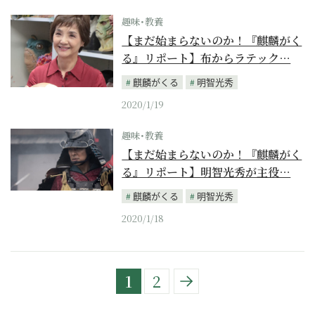
趣味･教養
【まだ始まらないのか！『麒麟がく
る』リポート】布からラテック…
麒麟がくる
明智光秀
2020/1/19
趣味･教養
【まだ始まらないのか！『麒麟がく
る』リポート】明智光秀が主役…
麒麟がくる
明智光秀
2020/1/18
1
2