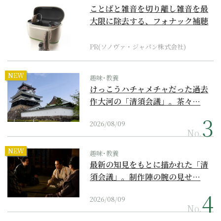
ことばと雑音を切り離し雑音を最
大限に除去する、フォナック補聴
器の最上位モデル
PR(ソノヴァ・ジャパン株式会社)
NEW
趣味･教養
けっこうハチャメチャだった過去
作大河の「清須会議」。茶々…
2026/08/09
No.
NEW
趣味･教養
最新の知見をもとに描かれた「清
須会議」。制作陣の腕の見せ…
2026/08/09
No.