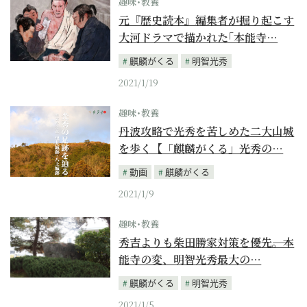
趣味･教養
元『歴史読本』編集者が掘り起こす
大河ドラマで描かれた｢本能寺…
麒麟がくる
明智光秀
2021/1/19
趣味･教養
丹波攻略で光秀を苦しめた二大山城
を歩く【「麒麟がくる」光秀の…
動画
麒麟がくる
2021/1/9
趣味･教養
秀吉よりも柴田勝家対策を優先――。本
能寺の変、明智光秀最大の…
麒麟がくる
明智光秀
2021/1/5