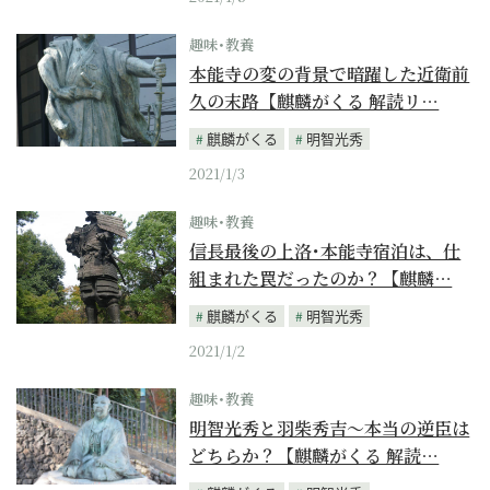
趣味･教養
本能寺の変の背景で暗躍した近衛前
久の末路【麒麟がくる 解読リ…
麒麟がくる
明智光秀
2021/1/3
趣味･教養
信長最後の上洛･本能寺宿泊は、仕
組まれた罠だったのか？【麒麟…
麒麟がくる
明智光秀
2021/1/2
趣味･教養
明智光秀と羽柴秀吉～本当の逆臣は
どちらか？【麒麟がくる 解読…