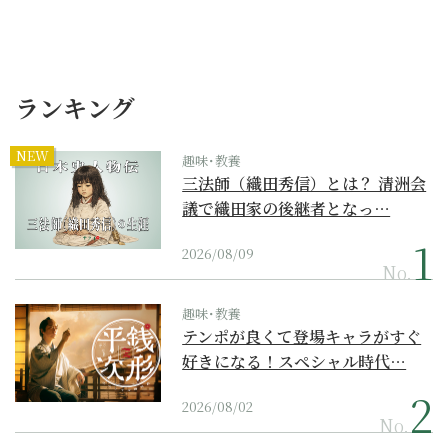
ランキング
NEW
趣味･教養
三法師（織田秀信）とは？ 清洲会
議で織田家の後継者となっ…
2026/08/09
No.
趣味･教養
テンポが良くて登場キャラがすぐ
好きになる！スペシャル時代…
2026/08/02
No.