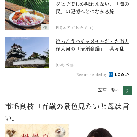
タヒチでしか味わえない、「海の
民」の記憶へとつながる旅
PR
PR(エア タヒチ ヌイ)
けっこうハチャメチャだった過去
作大河の「清須会議」。茶々乱
入、お市が三法師と登場...
趣味･教養
Recommended by
記事一覧へ
市毛良枝『百歳の景色見たいと母は言
い』