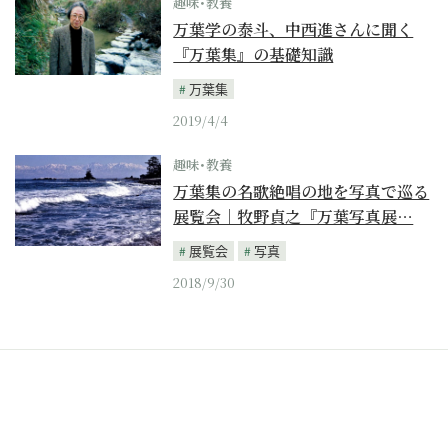
趣味･教養
万葉学の泰斗、中西進さんに聞く
『万葉集』の基礎知識
万葉集
2019/4/4
趣味･教養
万葉集の名歌絶唱の地を写真で巡る
展覧会｜牧野貞之『万葉写真展…
展覧会
写真
2018/9/30