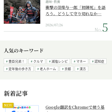
趣味･教養
衝撃の羽柴与一郎「初陣死」を語
ろう。どうして守り切れなか…
2026/07/26
No.
人気のキーワード
豊臣兄弟！
クルマ
減塩レシピ
マネー
認知症
定年後の歩き方
老人ホーム
京都
漢方
新着記事
NEW
Google翻訳をChromeで使う基