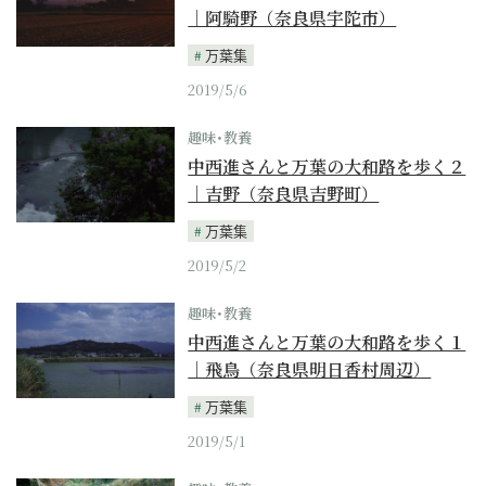
｜阿騎野（奈良県宇陀市）
万葉集
2019/5/6
趣味･教養
中西進さんと万葉の大和路を歩く２
｜吉野（奈良県吉野町）
万葉集
2019/5/2
趣味･教養
中西進さんと万葉の大和路を歩く１
｜飛鳥（奈良県明日香村周辺）
万葉集
2019/5/1