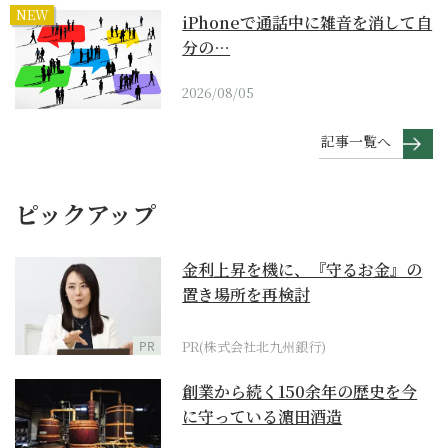
NEW
iPhoneで通話中に雑音を消して自
分の…
2026/08/05
記事一覧へ
ピックアップ
金利上昇を機に、『守るお金』の
置き場所を再検討
PR
PR(株式会社北九州銀行)
創業から続く150余年の歴史を今
に守っている濵田酒造