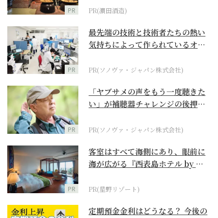
PR
PR(濵田酒造)
最先端の技術と技術者たちの熱い
気持ちによって作られているオー
ダーメイド補聴器
PR
PR(ソノヴァ・ジャパン株式会社)
「ヤブサメの声をもう一度聴きた
い」が補聴器チャレンジの後押し
に
PR
PR(ソノヴァ・ジャパン株式会社)
客室はすべて海側にあり、眼前に
海が広がる『西表島ホテル by 星
野リゾート』
PR
PR(星野リゾート)
定期預金金利はどうなる？ 今後の