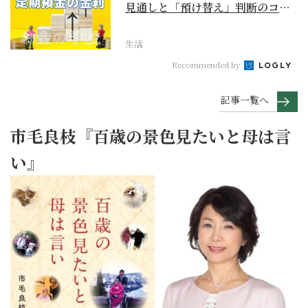
見通しと「預け替え」判断のコツ
【お金の学校】
生活
Recommended by
記事一覧へ
市毛良枝『百歳の景色見たいと母は言
い』