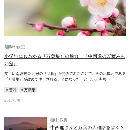
趣味･教養
小学生にもわかる『万葉集』の魅力｜『中西進の万葉みら
い塾』
文／印南敦史 新元号の「令和」が発表されたことで、その出典元である
「万葉集」が改めて注目されることになった。とはいえ実際…
書評
万葉集
2019/5/8
趣味･教養
中西進さんと万葉の大和路を歩く３