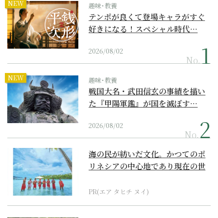
NEW
趣味･教養
テンポが良くて登場キャラがすぐ
好きになる！スペシャル時代…
2026/08/02
No.
NEW
趣味･教養
戦国大名・武田信玄の事績を描い
た『甲陽軍鑑』が国を滅ぼす…
2026/08/02
No.
海の民が紡いだ文化。かつてのポ
リネシアの中心地であり現在の世
界遺産からみえてくる...
PR(エア タヒチ ヌイ)