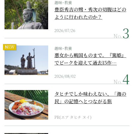
趣味･教養
豊臣秀吉の甥・秀次の切腹はどの
ように行われたのか？
2026/07/26
No.
NEW
趣味･教養
悪女から戦国ものまで。『篤姫』
でピークを迎えて過去15作…
2026/08/02
No.
タヒチでしか味わえない、「海の
民」の記憶へとつながる旅
PR(エア タヒチ ヌイ)