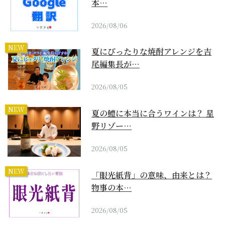
本…
2026/08/06
NEW
夏にぴったりな焼酎アレンジを吉
尾編集長が…
2026/08/05
NEW
夏の鱧に本当に合うワインは？ 星
野リゾー…
2026/08/05
NEW
「眼光紙背」の意味、由来とは？
物事の本…
2026/08/05