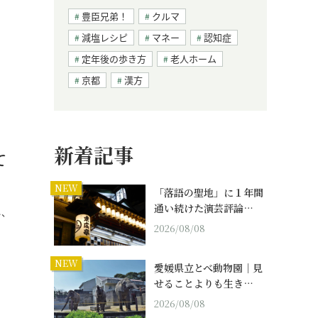
豊臣兄弟！
クルマ
減塩レシピ
マネー
認知症
定年後の歩き方
老人ホーム
京都
漢方
新着記事
て
NEW
「落語の聖地」に１年間
通い続けた演芸評論…
し、
2026/08/08
NEW
愛媛県立とべ動物園｜見
せることよりも生き…
2026/08/08