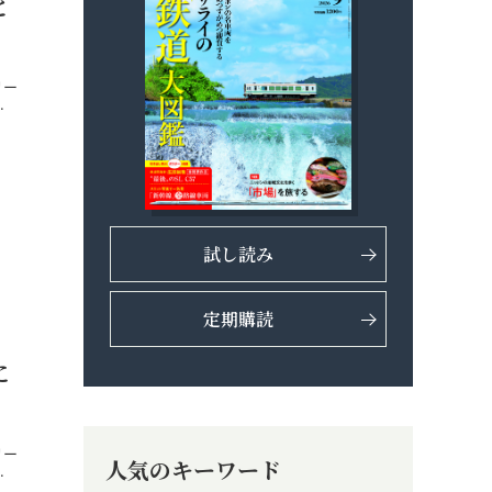
と
リー
…
試し読み
定期購読
に
リー
人気のキーワード
…