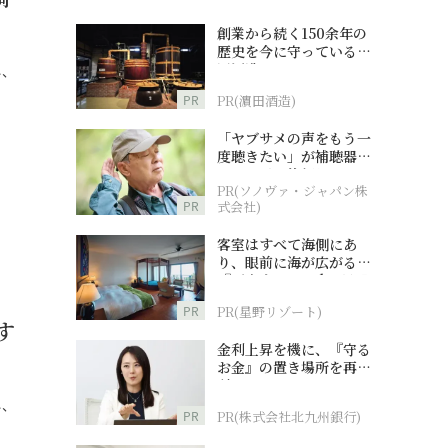
創業から続く150余年の
歴史を今に守っている濵
田酒造
し、
PR
PR(濵田酒造)
「ヤブサメの声をもう一
度聴きたい」が補聴器チ
ャレンジの後押しに
PR(ソノヴァ・ジャパン株
PR
式会社)
客室はすべて海側にあ
り、眼前に海が広がる
『西表島ホテル by 星野
リゾート』
PR
PR(星野リゾート)
す
金利上昇を機に、『守る
お金』の置き場所を再検
討
し、
PR
PR(株式会社北九州銀行)