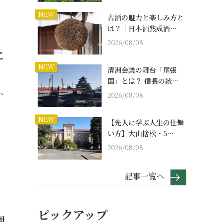
NEW
古酒の魅力と楽しみ方と
は？｜日本酒熟成酒…
2026/08/08
に
NEW
清洲会議の舞台「尾張
国」とは？ 信長の統…
し、
2026/08/08
NEW
【先人に学ぶ人生の仕舞
い方】大山捨松・5…
2026/08/08
記事一覧へ
ピックアップ
調