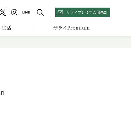
サライプレミアム倶楽部
生活
サライPremium
件