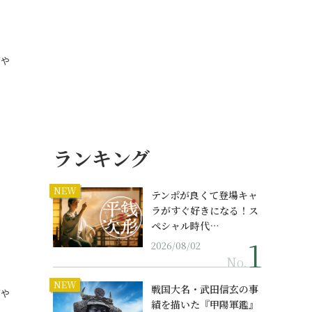
！
ダや
ランキング
NEW
テンポが良くて登場キャ
ラがすぐ好きになる！ス
ペシャル時代…
2026/08/02
No.
NEW
戦国大名・武田信玄の事
ダや
績を描いた『甲陽軍鑑』