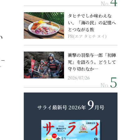
No.
タヒチでしか味わえな
い、「海の民」の記憶へ
とつながる旅
い
PR(エア タヒチ ヌイ)
衝撃の羽柴与一郎「初陣
リー
死」を語ろう。どうして
…
守り切れなか…
2026/07/26
No.
9
サライ最新号
2026年
月号