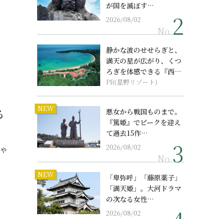
が国を滅ぼす…
2026/08/02
No.
静かな波のせせらぎと、
満天の星が広がり、くつ
ろぎを体感できる『西表
島ホテル by...
PR(星野リゾート)
NEW
る
悪女から戦国ものまで。
『篤姫』でピークを迎え
て過去15作…
2026/08/02
ダや
No.
NEW
「卑弥呼」「藤原薬子」
「満天姫」。大河ドラマ
の次なる女性…
2026/08/02