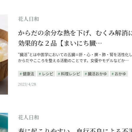
花人日和
からだの余分な熱を下げ、むくみ解消
効果的な２品【まいにち臓…
“臓活”とは中医学においての五臓＝肝・心・脾・肺・腎を活性化
からだやこころを整える活動のことです。女優やモデルなどか…
健康法
レシピ
料理レシピ
臓活おかゆ
おかゆ
2023/4/28
花人日和
春に起こりやすい、血行不良による不