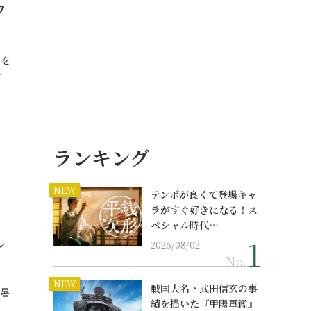
ウ
目を
…
ランキング
NEW
テンポが良くて登場キャ
ラがすぐ好きになる！ス
ペシャル時代…
し
2026/08/02
No.
NEW
戦国大名・武田信玄の事
。暑
績を描いた『甲陽軍鑑』
…