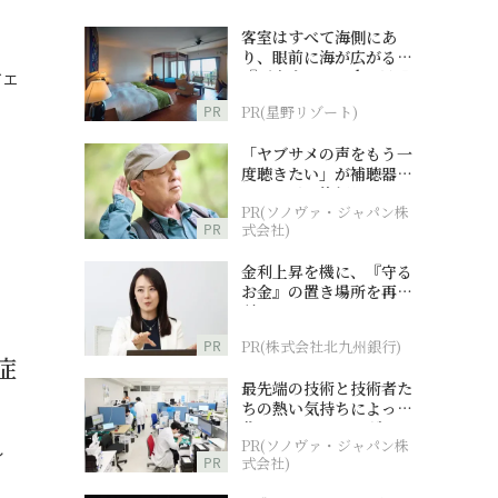
客室はすべて海側にあ
り、眼前に海が広がる
『西表島ホテル by 星野
イエ
リゾート』
…
PR
PR(星野リゾート)
「ヤブサメの声をもう一
度聴きたい」が補聴器チ
ャレンジの後押しに
PR(ソノヴァ・ジャパン株
PR
式会社)
金利上昇を機に、『守る
お金』の置き場所を再検
討
PR
PR(株式会社北九州銀行)
症
最先端の技術と技術者た
ちの熱い気持ちによって
作られているオーダーメ
PR(ソノヴァ・ジャパン株
イド補聴器
し
PR
式会社)
…