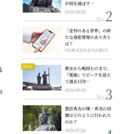
が国を滅ぼす…
2026/08/02
No.
「金利のある世界」の新
たな資産管理のあり方と
は？
PR(株式会社北九州銀行)
NEW
体
悪女から戦国ものまで。
『篤姫』でピークを迎え
て過去15作…
2026/08/02
法
No.
豊臣秀吉の甥・秀次の切
腹はどのように行われた
のか？
2026/07/26