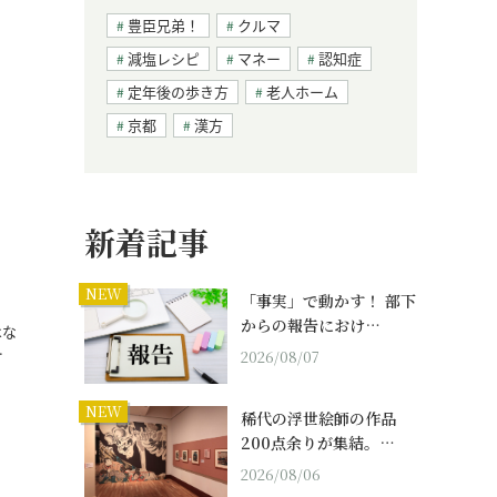
豊臣兄弟！
クルマ
減塩レシピ
マネー
認知症
定年後の歩き方
老人ホーム
京都
漢方
新着記事
」
NEW
「事実」で動かす！ 部下
からの報告におけ…
はな
…
2026/08/07
NEW
稀代の浮世絵師の作品
200点余りが集結。…
2026/08/06