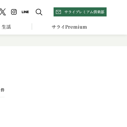
サライプレミアム倶楽部
生活
サライPremium
件