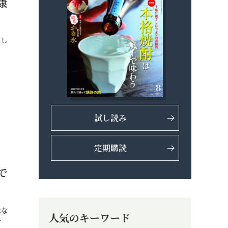
康
くし
試し読み
定期購読
で
はな
人気のキーワード
…