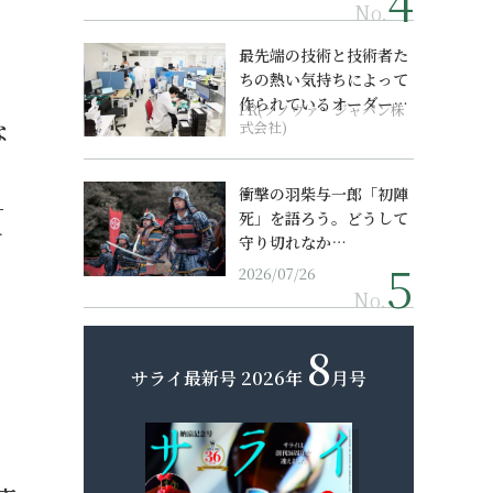
No.
最先端の技術と技術者た
ちの熱い気持ちによって
作られているオーダーメ
PR(ソノヴァ・ジャパン株
な
イド補聴器
式会社)
衝撃の羽柴与一郎「初陣
す
死」を語ろう。どうして
…
守り切れなか…
2026/07/26
No.
8
サライ最新号
2026年
月号