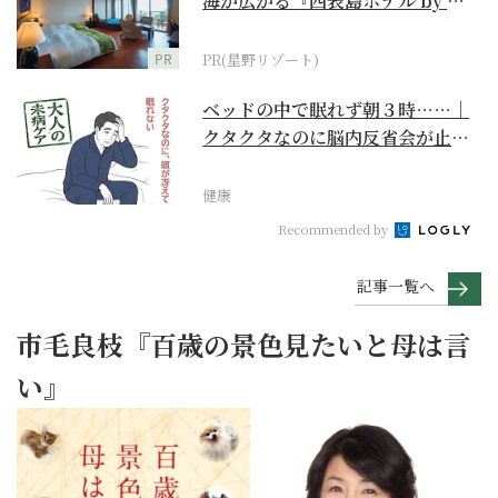
海が広がる『西表島ホテル by 星
野リゾート』
PR
PR(星野リゾート)
ベッドの中で眠れず朝３時……｜
クタクタなのに脳内反省会が止ま
らない【大人の未病ケ...
健康
Recommended by
記事一覧へ
市毛良枝『百歳の景色見たいと母は言
い』