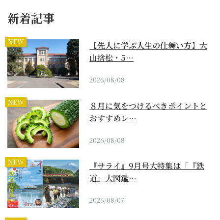
新着記事
NEW
【先人に学ぶ人生の仕舞い方】大
山捨松・5…
2026/08/08
NEW
８月に気をつけるべきポイントと
おすすめレ…
2026/08/08
NEW
『サライ』9月号大特集は「『鉄
道』大図鑑…
2026/08/07