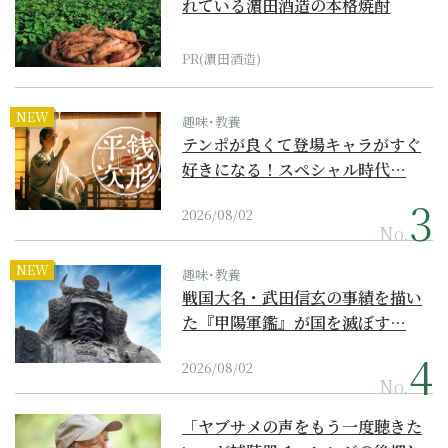
れている濵田酒造の本格焼酎
PR(濵田酒造)
NEW
趣味･教養
テンポが良くて登場キャラがすぐ
好きになる！スペシャル時代…
2026/08/02
No.
NEW
趣味･教養
戦国大名・武田信玄の事績を描い
た『甲陽軍鑑』が国を滅ぼす…
2026/08/02
No.
「ヤブサメの声をもう一度聴きた