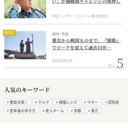
い」が補聴器チャレンジの後押し
に
PR(ソノヴァ・ジャパン株式会社)
NEW
趣味･教養
悪女から戦国ものまで。『篤姫』
でピークを迎えて過去15作…
2026/08/02
No.
人気のキーワード
豊臣兄弟！
クルマ
減塩レシピ
マネー
認知症
定年後の歩き方
老人ホーム
京都
漢方