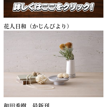
花人日和（かじんびより）
和田秀樹 最新刊