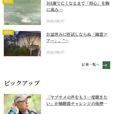
NEW
101歳で亡くなるまで「初心」を胸
に高み…
2026/08/07
NEW
お盆休みに肝試しならぬ「幽霊ツ
アー」。“…
2026/08/07
記事一覧へ
ピックアップ
「ヤブサメの声をもう一度聴きた
い」が補聴器チャレンジの後押し
に