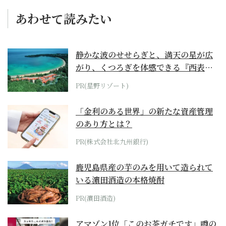
あわせて読みたい
静かな波のせせらぎと、満天の星が広
がり、くつろぎを体感できる『西表島
ホテル by...
PR(星野リゾート)
「金利のある世界」の新たな資産管理
のあり方とは？
PR(株式会社北九州銀行)
鹿児島県産の芋のみを用いて造られて
いる濵田酒造の本格焼酎
PR(濵田酒造)
アマゾン1位「このお茶ガチです」噂の