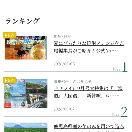
ランキング
NEW
趣味･教養
夏にぴったりな焼酎アレンジを吉
尾編集長がご紹介！公式Yo…
2026/08/05
No.
NEW
編集部からのお知らせ
『サライ』9月号大特集は「『鉄
道』大図鑑」。新幹線、ロー…
2026/08/07
No.
鹿児島県産の芋のみを用いて造ら