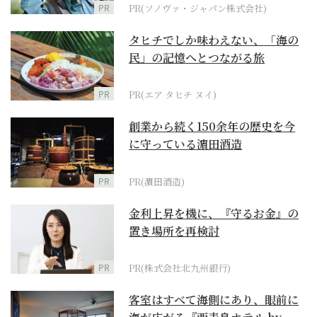
PR
PR(ソノヴァ・ジャパン株式会社)
タヒチでしか味わえない、「海の
民」の記憶へとつながる旅
PR
PR(エア タヒチ ヌイ)
創業から続く150余年の歴史を今
に守っている濵田酒造
PR
PR(濵田酒造)
金利上昇を機に、『守るお金』の
置き場所を再検討
PR
PR(株式会社北九州銀行)
客室はすべて海側にあり、眼前に