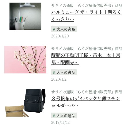
サライの通販「らくだ屋通信販売部」商品
バルミューダ ザ・ライト｜明るく
くっきり…
大人の逸品
2020/1/20
サライの通販「らくだ屋通信販売部」商品
醍醐の不動明王桜・苗木一本｜京
都・醍醐寺…
大人の逸品
2020/1/2
サライの通販「らくだ屋通信販売部」商品
８号帆布のデイパックと薄マチシ
ョルダーバ…
大人の逸品
2019/11/12