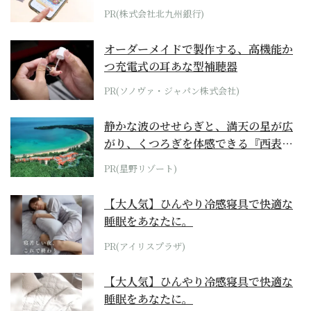
PR(株式会社北九州銀行)
オーダーメイドで製作する、高機能か
つ充電式の耳あな型補聴器
PR(ソノヴァ・ジャパン株式会社)
静かな波のせせらぎと、満天の星が広
がり、くつろぎを体感できる『西表島
ホテル by...
PR(星野リゾート)
【大人気】ひんやり冷感寝具で快適な
睡眠をあなたに。
PR(アイリスプラザ)
【大人気】ひんやり冷感寝具で快適な
睡眠をあなたに。