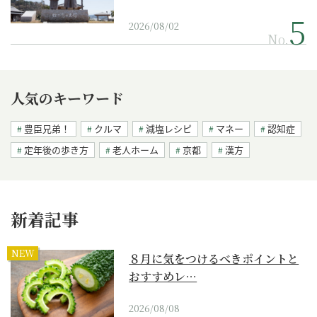
2026/08/02
No.
人気のキーワード
豊臣兄弟！
クルマ
減塩レシピ
マネー
認知症
定年後の歩き方
老人ホーム
京都
漢方
新着記事
NEW
８月に気をつけるべきポイントと
おすすめレ…
2026/08/08