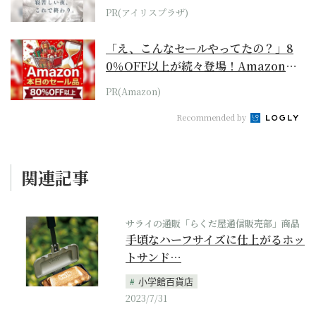
PR(アイリスプラザ)
「え、こんなセールやってたの？」8
0％OFF以上が続々登場！Amazonの
本気が...
PR(Amazon)
Recommended by
関連記事
サライの通販「らくだ屋通信販売部」商品
手頃なハーフサイズに仕上がるホッ
トサンド…
小学館百貨店
2023/7/31