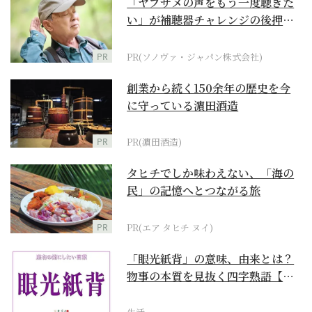
「ヤブサメの声をもう一度聴きた
い」が補聴器チャレンジの後押し
に
PR
PR(ソノヴァ・ジャパン株式会社)
創業から続く150余年の歴史を今
に守っている濵田酒造
PR
PR(濵田酒造)
タヒチでしか味わえない、「海の
民」の記憶へとつながる旅
PR
PR(エア タヒチ ヌイ)
「眼光紙背」の意味、由来とは？
物事の本質を見抜く四字熟語【座
右の銘にしたい言葉...