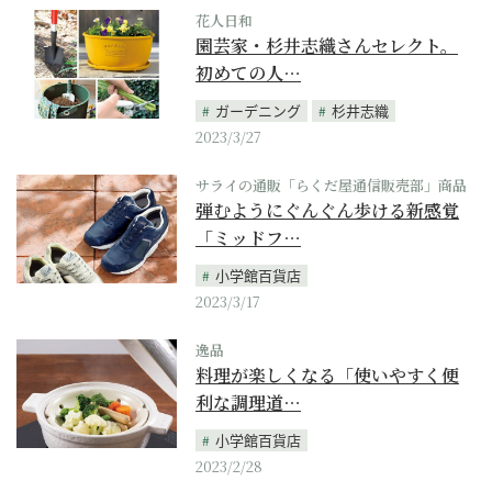
花人日和
園芸家・杉井志織さんセレクト。
初めての人…
ガーデニング
杉井志織
2023/3/27
サライの通販「らくだ屋通信販売部」商品
弾むようにぐんぐん歩ける新感覚
「ミッドフ…
小学館百貨店
2023/3/17
逸品
料理が楽しくなる「使いやすく便
利な調理道…
小学館百貨店
2023/2/28