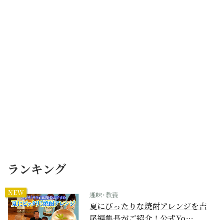
ランキング
NEW
趣味･教養
夏にぴったりな焼酎アレンジを吉
尾編集長がご紹介！公式Yo…