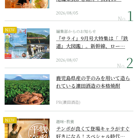
2026/08/05
No.
NEW
編集部からのお知らせ
『サライ』9月号大特集は「『鉄
道』大図鑑」。新幹線、ロー…
2026/08/07
No.
鹿児島県産の芋のみを用いて造ら
れている濵田酒造の本格焼酎
PR(濵田酒造)
NEW
趣味･教養
テンポが良くて登場キャラがすぐ
好きになる！スペシャル時代…