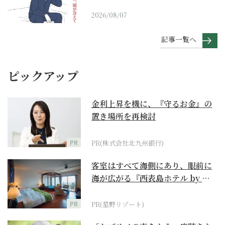
2026/08/07
記事一覧へ
ピックアップ
金利上昇を機に、『守るお金』の
置き場所を再検討
PR
PR(株式会社北九州銀行)
客室はすべて海側にあり、眼前に
海が広がる『西表島ホテル by 星
野リゾート』
PR
PR(星野リゾート)