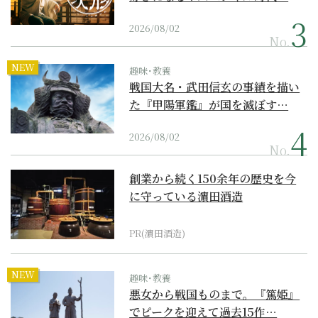
2026/08/02
No.
NEW
趣味･教養
戦国大名・武田信玄の事績を描い
た『甲陽軍鑑』が国を滅ぼす…
2026/08/02
No.
創業から続く150余年の歴史を今
に守っている濵田酒造
PR(濵田酒造)
NEW
趣味･教養
悪女から戦国ものまで。『篤姫』
でピークを迎えて過去15作…