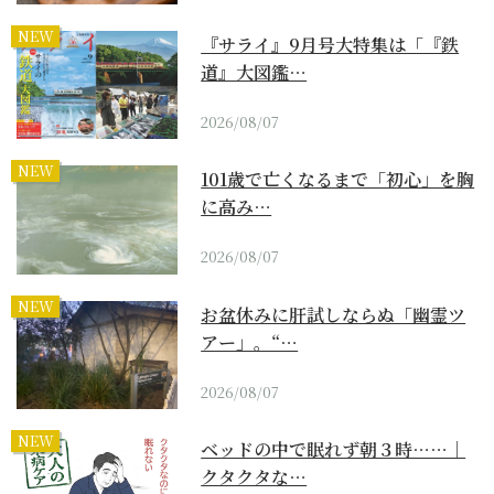
NEW
『サライ』9月号大特集は「『鉄
道』大図鑑…
2026/08/07
NEW
101歳で亡くなるまで「初心」を胸
に高み…
2026/08/07
NEW
お盆休みに肝試しならぬ「幽霊ツ
アー」。“…
2026/08/07
NEW
ベッドの中で眠れず朝３時……｜
クタクタな…