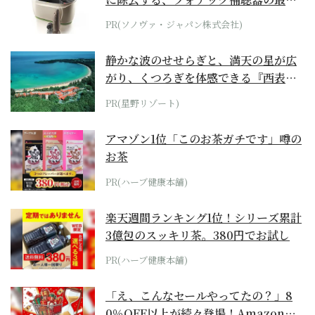
位モデル
PR(ソノヴァ・ジャパン株式会社)
静かな波のせせらぎと、満天の星が広
がり、くつろぎを体感できる『西表島
ホテル by...
PR(星野リゾート)
アマゾン1位「このお茶ガチです」噂の
お茶
PR(ハーブ健康本舗)
楽天週間ランキング1位！シリーズ累計
3億包のスッキリ茶。380円でお試し
PR(ハーブ健康本舗)
「え、こんなセールやってたの？」8
0％OFF以上が続々登場！Amazonの