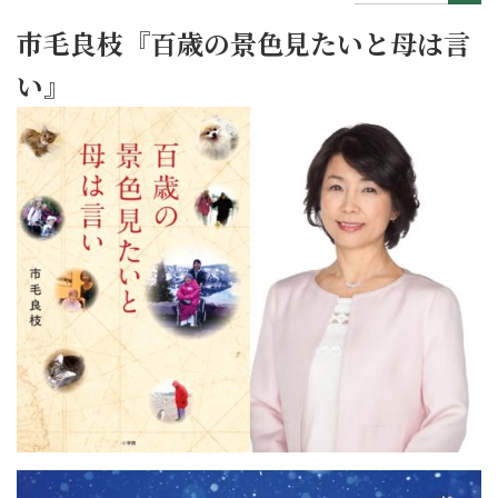
市毛良枝『百歳の景色見たいと母は言
い』