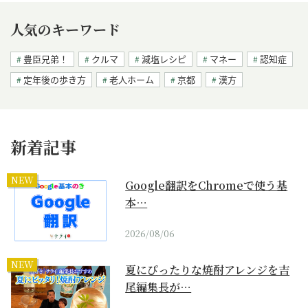
人気のキーワード
豊臣兄弟！
クルマ
減塩レシピ
マネー
認知症
定年後の歩き方
老人ホーム
京都
漢方
新着記事
NEW
Google翻訳をChromeで使う基
本…
2026/08/06
NEW
夏にぴったりな焼酎アレンジを吉
尾編集長が…