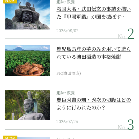
NEW
趣味･教養
戦国大名・武田信玄の事績を描い
た『甲陽軍鑑』が国を滅ぼす…
2026/08/02
No.
鹿児島県産の芋のみを用いて造ら
れている濵田酒造の本格焼酎
PR(濵田酒造)
趣味･教養
豊臣秀吉の甥・秀次の切腹はどの
ように行われたのか？
2026/07/26
No.
NEW