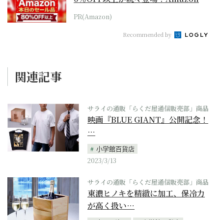
本気が...
PR(Amazon)
Recommended by
関連記事
サライの通販「らくだ屋通信販売部」商品
映画『BLUE GIANT』公開記念！
…
小学館百貨店
2023/3/13
サライの通販「らくだ屋通信販売部」商品
東濃ヒノキを精緻に加工、保冷力
が高く扱い…