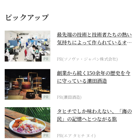
ピックアップ
最先端の技術と技術者たちの熱い
気持ちによって作られているオー
ダーメイド補聴器
PR
PR(ソノヴァ・ジャパン株式会社)
創業から続く150余年の歴史を今
に守っている濵田酒造
PR
PR(濵田酒造)
タヒチでしか味わえない、「海の
民」の記憶へとつながる旅
PR
PR(エア タヒチ ヌイ)