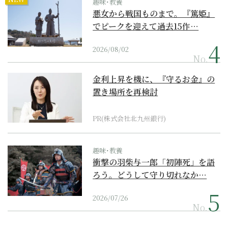
趣味･教養
悪女から戦国ものまで。『篤姫』
でピークを迎えて過去15作…
2026/08/02
No.
金利上昇を機に、『守るお金』の
置き場所を再検討
PR(株式会社北九州銀行)
趣味･教養
衝撃の羽柴与一郎「初陣死」を語
ろう。どうして守り切れなか…
2026/07/26
No.