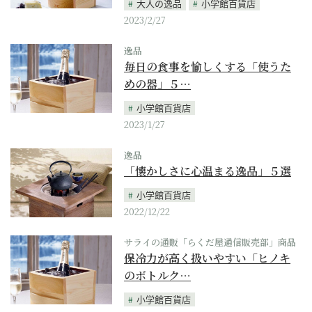
大人の逸品
小学館百貨店
2023/2/27
逸品
毎日の食事を愉しくする「使うた
めの器」５…
小学館百貨店
2023/1/27
逸品
「懐かしさに心温まる逸品」５選
小学館百貨店
2022/12/22
サライの通販「らくだ屋通信販売部」商品
保冷力が高く扱いやすい「ヒノキ
のボトルク…
小学館百貨店