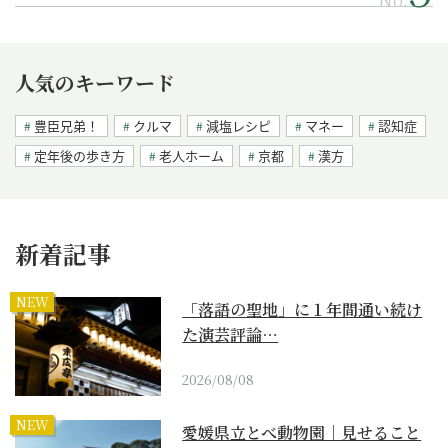
人気のキーワード
豊臣兄弟！
クルマ
減塩レシピ
マネー
認知症
定年後の歩き方
老人ホーム
京都
漢方
新着記事
NEW
「落語の聖地」に１年間通い続け
た演芸評論…
2026/08/08
NEW
愛媛県立とべ動物園｜見せること