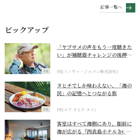
記事一覧へ
ピックアップ
「ヤブサメの声をもう一度聴きた
い」が補聴器チャレンジの後押し
に
PR
PR(ソノヴァ・ジャパン株式会社)
タヒチでしか味わえない、「海の
民」の記憶へとつながる旅
PR
PR(エア タヒチ ヌイ)
客室はすべて海側にあり、眼前に
海が広がる『西表島ホテル by 星
野リゾート』