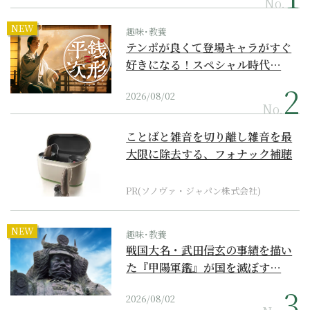
No.
NEW
趣味･教養
テンポが良くて登場キャラがすぐ
好きになる！スペシャル時代…
2026/08/02
No.
ことばと雑音を切り離し雑音を最
大限に除去する、フォナック補聴
器の最上位モデル
PR(ソノヴァ・ジャパン株式会社)
NEW
趣味･教養
戦国大名・武田信玄の事績を描い
た『甲陽軍鑑』が国を滅ぼす…
2026/08/02