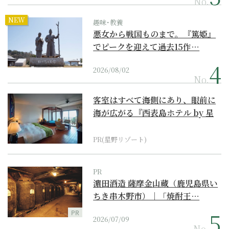
No.
NEW
趣味･教養
悪女から戦国ものまで。『篤姫』
でピークを迎えて過去15作…
2026/08/02
No.
客室はすべて海側にあり、眼前に
海が広がる『西表島ホテル by 星
野リゾート』
PR(星野リゾート)
PR
濵田酒造 薩摩金山蔵（鹿児島県い
ちき串木野市）｜「焼酎王…
PR
2026/07/09
No.