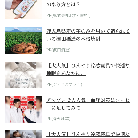
のあり方とは？
PR(株式会社北九州銀行)
鹿児島県産の芋のみを用いて造られて
いる濵田酒造の本格焼酎
PR(濵田酒造)
【大人気】ひんやり冷感寝具で快適な
睡眠をあなたに。
PR(アイリスプラザ)
アマゾンで大人気！血圧対策はコーヒ
ーに足してみて
PR(森永乳業)
【大人気】ひんやり冷感寝具で快適な