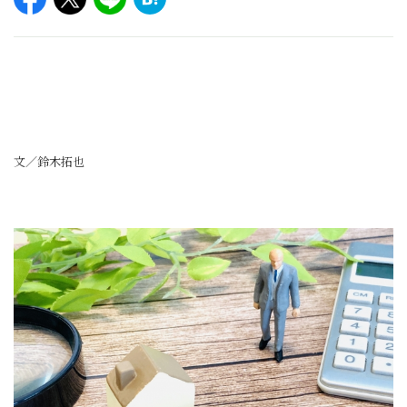
文／鈴木拓也