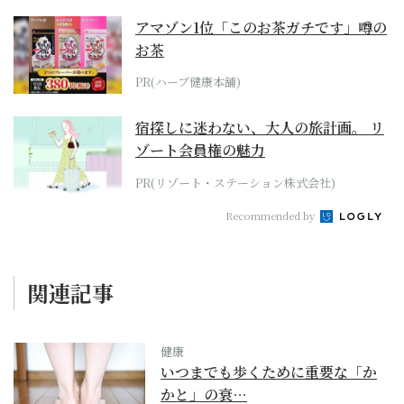
アマゾン1位「このお茶ガチです」噂の
お茶
PR(ハーブ健康本舗)
宿探しに迷わない、大人の旅計画。 リ
ゾート会員権の魅力
PR(リゾート・ステーション株式会社)
Recommended by
関連記事
健康
いつまでも歩くために重要な「か
かと」の衰…