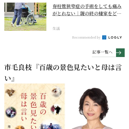
脊柱管狭窄症の手術をしても痛み
がとれない｜親の終の棲家をどう
選ぶ？【２】
生活
Recommended by
記事一覧へ
市毛良枝『百歳の景色見たいと母は言
い』