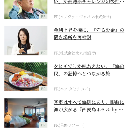
い」が補聴器チャレンジの後押し
に
PR
PR(ソノヴァ・ジャパン株式会社)
金利上昇を機に、『守るお金』の
置き場所を再検討
PR
PR(株式会社北九州銀行)
タヒチでしか味わえない、「海の
民」の記憶へとつながる旅
PR
PR(エア タヒチ ヌイ)
客室はすべて海側にあり、眼前に
海が広がる『西表島ホテル by 星
野リゾート』
PR
PR(星野リゾート)