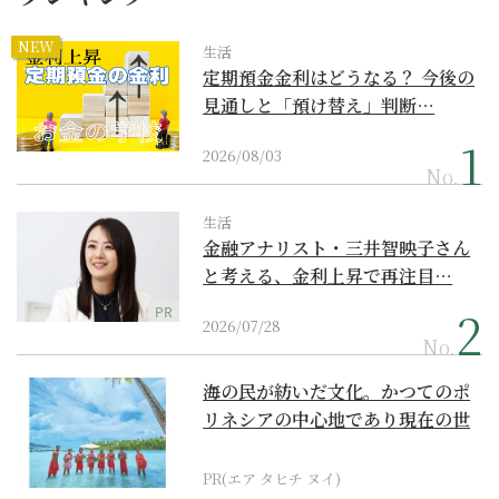
NEW
生活
定期預金金利はどうなる？ 今後の
見通しと「預け替え」判断…
2026/08/03
No.
生活
金融アナリスト・三井智映子さん
と考える、金利上昇で再注目…
PR
2026/07/28
No.
海の民が紡いだ文化。かつてのポ
リネシアの中心地であり現在の世
界遺産からみえてくる...
PR(エア タヒチ ヌイ)