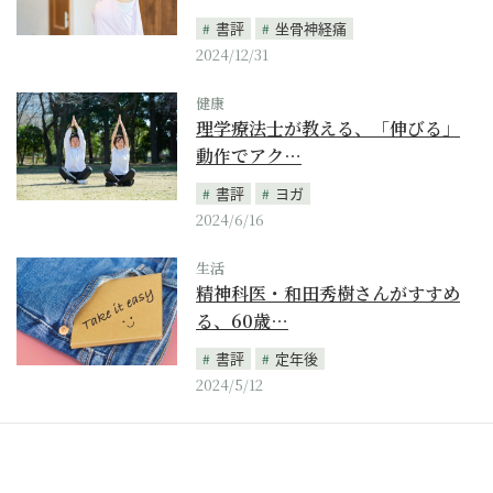
書評
坐骨神経痛
2024/12/31
健康
理学療法士が教える、「伸びる」
動作でアク…
書評
ヨガ
2024/6/16
生活
精神科医・和田秀樹さんがすすめ
る、60歳…
書評
定年後
2024/5/12