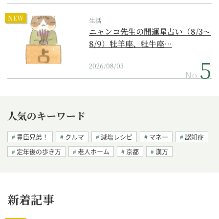
NEW
生活
ニャンコ先生の開運星占い（8/3～
8/9）牡羊座、牡牛座…
2026/08/03
No.
人気のキーワード
豊臣兄弟！
クルマ
減塩レシピ
マネー
認知症
定年後の歩き方
老人ホーム
京都
漢方
新着記事