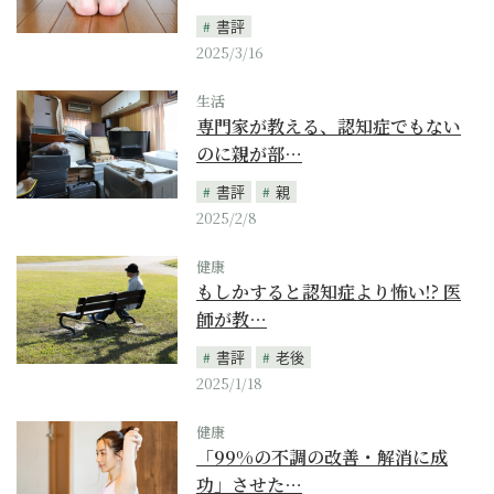
書評
2025/3/16
生活
専門家が教える、認知症でもない
のに親が部…
書評
親
2025/2/8
健康
もしかすると認知症より怖い!? 医
師が教…
書評
老後
2025/1/18
健康
「99%の不調の改善・解消に成
功」させた…