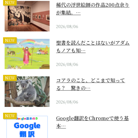
NEW
稀代の浮世絵師の作品200点余り
が集結。…
2026/08/06
NEW
聖書を読んだことはないがアダム
もノアも知…
2026/08/06
NEW
コアラのこと、どこまで知って
る？ 驚きの…
2026/08/06
NEW
Google翻訳をChromeで使う基
本…