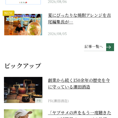
2026/08/06
NEW
夏にぴったりな焼酎アレンジを吉
尾編集長が…
2026/08/05
記事一覧へ
ピックアップ
創業から続く150余年の歴史を今
に守っている濵田酒造
PR
PR(濵田酒造)
「ヤブサメの声をもう一度聴きた