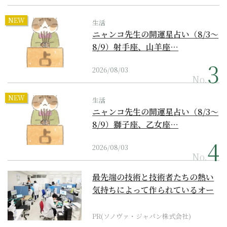
NEW
生活
ニャンコ先生の開運星占い（8/3～
8/9）射手座、山羊座…
2026/08/03
No.
NEW
生活
ニャンコ先生の開運星占い（8/3～
8/9）獅子座、乙女座…
2026/08/03
No.
最先端の技術と技術者たちの熱い
気持ちによって作られているオー
ダーメイド補聴器
PR(ソノヴァ・ジャパン株式会社)