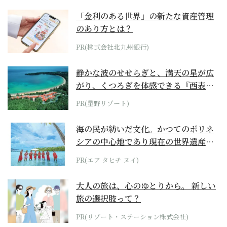
「金利のある世界」の新たな資産管理
のあり方とは？
PR(株式会社北九州銀行)
静かな波のせせらぎと、満天の星が広
がり、くつろぎを体感できる『西表島
ホテル by...
PR(星野リゾート)
海の民が紡いだ文化。かつてのポリネ
シアの中心地であり現在の世界遺産か
らみえてくる...
PR(エア タヒチ ヌイ)
大人の旅は、心のゆとりから。 新しい
旅の選択肢って？
PR(リゾート・ステーション株式会社)