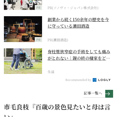
ダーメイド補聴器
PR
PR(ソノヴァ・ジャパン株式会社)
創業から続く150余年の歴史を今
に守っている濵田酒造
PR
PR(濵田酒造)
脊柱管狭窄症の手術をしても痛み
がとれない｜親の終の棲家をどう
選ぶ？【２】
生活
Recommended by
記事一覧へ
市毛良枝『百歳の景色見たいと母は言
い』