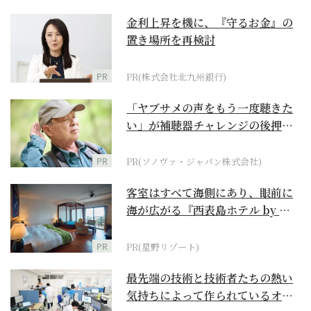
金利上昇を機に、『守るお金』の
置き場所を再検討
PR
PR(株式会社北九州銀行)
「ヤブサメの声をもう一度聴きた
い」が補聴器チャレンジの後押し
に
PR
PR(ソノヴァ・ジャパン株式会社)
客室はすべて海側にあり、眼前に
海が広がる『西表島ホテル by 星
野リゾート』
PR
PR(星野リゾート)
最先端の技術と技術者たちの熱い
気持ちによって作られているオー