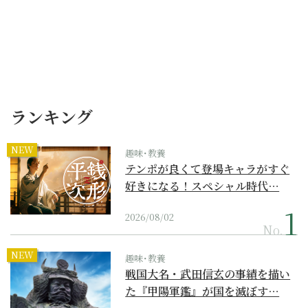
ランキング
NEW
趣味･教養
テンポが良くて登場キャラがすぐ
好きになる！スペシャル時代…
2026/08/02
No.
NEW
趣味･教養
戦国大名・武田信玄の事績を描い
た『甲陽軍鑑』が国を滅ぼす…