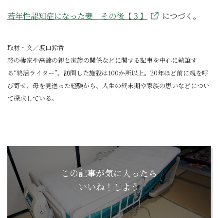
若年性認知症になった妻 その後【３】
につづく。
取材・文／坂口鈴香
終の棲家や高齢の親と家族の関係などに関する記事を中心に執筆す
る“終活ライター”。訪問した施設は100か所以上。20年ほど前に親を呼
び寄せ、母を見送った経験から、人生の終末期や家族の思いなどについ
て探求している。
この記事が気に入ったら
いいね！しよう