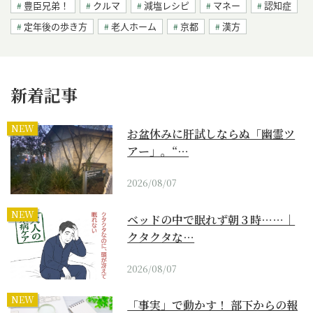
豊臣兄弟！
クルマ
減塩レシピ
マネー
認知症
定年後の歩き方
老人ホーム
京都
漢方
新着記事
NEW
お盆休みに肝試しならぬ「幽霊ツ
アー」。“…
2026/08/07
NEW
ベッドの中で眠れず朝３時……｜
クタクタな…
2026/08/07
NEW
「事実」で動かす！ 部下からの報