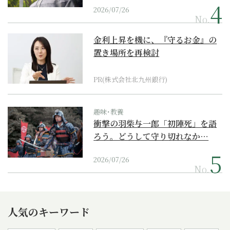
2026/07/26
No.
金利上昇を機に、『守るお金』の
置き場所を再検討
PR(株式会社北九州銀行)
趣味･教養
衝撃の羽柴与一郎「初陣死」を語
ろう。どうして守り切れなか…
2026/07/26
No.
人気のキーワード