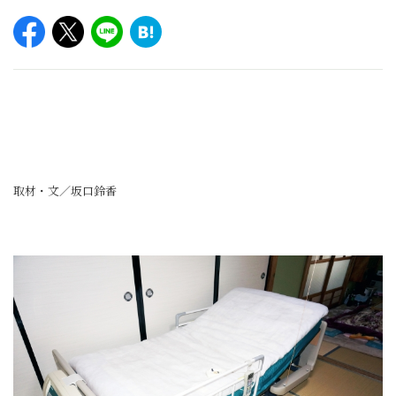
取材・文／坂口鈴香