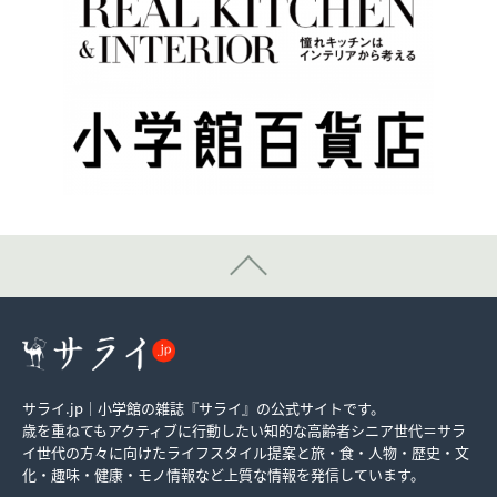
サライ.jp｜小学館の雑誌『サライ』の公式サイトです。
歳を重ねてもアクティブに行動したい知的な高齢者シニア世代＝サラ
イ世代の方々に向けたライフスタイル提案と旅・食・人物・歴史・文
化・趣味・健康・モノ情報など上質な情報を発信しています。