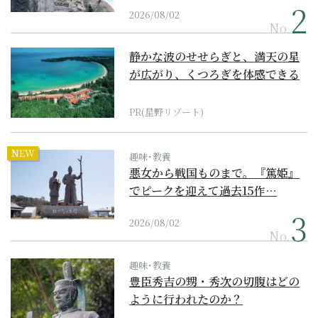
2026/08/02
No.
静かな波のせせらぎと、満天の星
が広がり、くつろぎを体感できる
『西表島ホテル by...
PR(星野リゾート)
NEW
趣味･教養
悪女から戦国ものまで。『篤姫』
でピークを迎えて過去15作…
2026/08/02
No.
趣味･教養
豊臣秀吉の甥・秀次の切腹はどの
ように行われたのか？