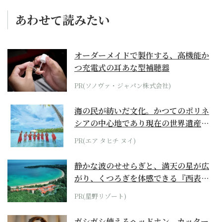
あわせて読みたい
オーダーメイドで製作する、高機能か
つ充電式の耳あな型補聴器
PR(ソノヴァ・ジャパン株式会社)
海の民が紡いだ文化。かつてのポリネ
シアの中心地であり現在の世界遺産か
らみえてくる...
PR(エア タヒチ ヌイ)
静かな波のせせらぎと、満天の星が広
がり、くつろぎを体感できる『西表島
ホテル by...
PR(星野リゾート)
ガシガシ使えるヘッドホン。カッター