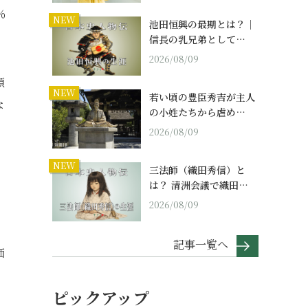
％
NEW
池田恒興の最期とは？｜
信長の乳兄弟として…
2026/08/09
額
NEW
若い頃の豊臣秀吉が主人
な
の小姓たちから虐め…
2026/08/09
NEW
三法師（織田秀信）と
は？ 清洲会議で織田…
2026/08/09
記事一覧へ
価
ピックアップ