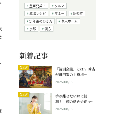
を
豊臣兄弟！
クルマ
減塩レシピ
マネー
認知症
定年後の歩き方
老人ホーム
代
京都
漢方
は
新着記事
よ
NEW
「清洲会議」とは？ 秀吉
が織田家の主導権…
2026/08/09
NEW
手が離せない時に便
利！ 頭の動きでiPh…
2026/08/09
保