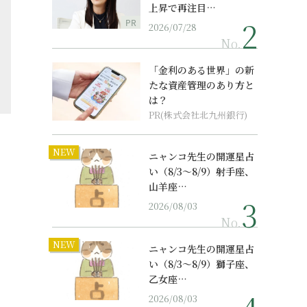
上昇で再注目…
PR
2026/07/28
No.
「金利のある世界」の新
たな資産管理のあり方と
は？
PR(株式会社北九州銀行)
NEW
ニャンコ先生の開運星占
い（8/3～8/9）射手座、
山羊座…
2026/08/03
No.
NEW
ニャンコ先生の開運星占
い（8/3～8/9）獅子座、
乙女座…
2026/08/03