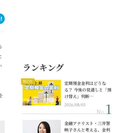
う
と
ランキング
い
NEW
定期預金金利はどうな
る？ 今後の見通しと「預
を
け替え」判断…
2026/08/03
No.
金融アナリスト・三井智
映子さんと考える、金利