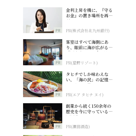
金利上昇を機に、『守る
お金』の置き場所を再検
討
PR
PR(株式会社北九州銀行)
客室はすべて海側にあ
り、眼前に海が広がる
『西表島ホテル by 星野
リゾート』
PR
PR(星野リゾート)
タヒチでしか味わえな
い、「海の民」の記憶へ
とつながる旅
PR
PR(エア タヒチ ヌイ)
創業から続く150余年の
歴史を今に守っている濵
田酒造
PR
PR(濵田酒造)