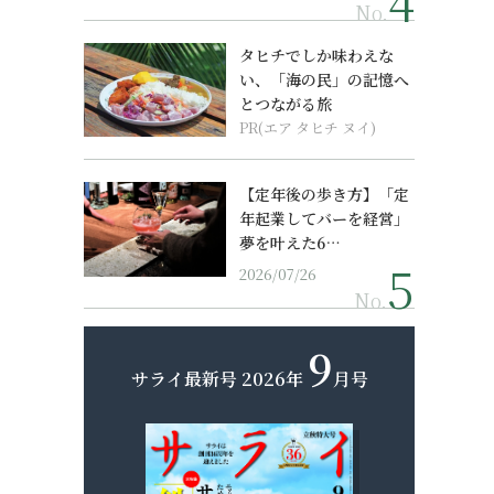
No.
タヒチでしか味わえな
い、「海の民」の記憶へ
とつながる旅
PR(エア タヒチ ヌイ)
【定年後の歩き方】「定
年起業してバーを経営」
夢を叶えた6…
2026/07/26
No.
9
サライ最新号
2026年
月号
、