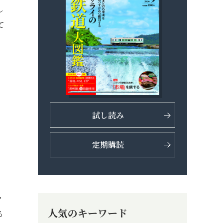
し
て
試し読み
定期購読
・
人気のキーワード
る