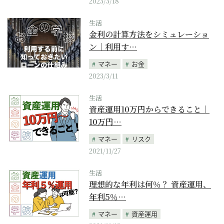
2023/3/18
生活
金利の計算方法をシミュレーショ
ン｜利用す…
マネー
お金
2023/3/11
生活
資産運用10万円からできること｜
10万円…
マネー
リスク
2021/11/27
生活
理想的な年利は何％？ 資産運用、
年利5％…
マネー
資産運用