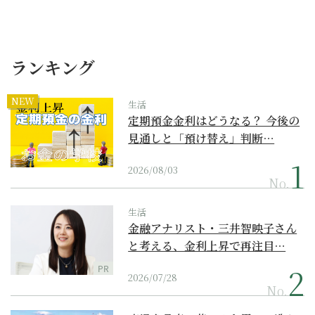
ランキング
NEW
生活
定期預金金利はどうなる？ 今後の
見通しと「預け替え」判断…
2026/08/03
No.
生活
金融アナリスト・三井智映子さん
と考える、金利上昇で再注目…
PR
2026/07/28
No.