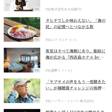
PR
PR(株式会社北九州銀行)
タヒチでしか味わえない、「海の
民」の記憶へとつながる旅
PR
PR(エア タヒチ ヌイ)
客室はすべて海側にあり、眼前に
海が広がる『西表島ホテル by 星
野リゾート』
PR
PR(星野リゾート)
「ヤブサメの声をもう一度聴きた
い」が補聴器チャレンジの後押し
に
PR
PR(ソノヴァ・ジャパン株式会社)