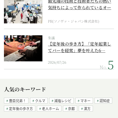
最先端の技術と技術者たちの熱い
気持ちによって作られているオー
ダーメイド補聴器
PR(ソノヴァ・ジャパン株式会社)
生活
【定年後の歩き方】「定年起業し
てバーを経営」夢を叶えた6…
2026/07/26
No.
人気のキーワード
豊臣兄弟！
クルマ
減塩レシピ
マネー
認知症
定年後の歩き方
老人ホーム
京都
漢方