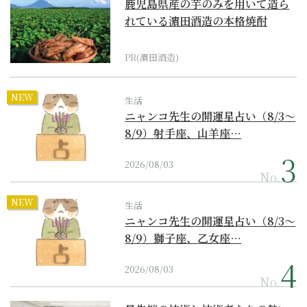
鹿児島県産の芋のみを用いて造ら
れている濵田酒造の本格焼酎
PR(濵田酒造)
NEW
生活
ニャンコ先生の開運星占い（8/3～
8/9）射手座、山羊座…
2026/08/03
No.
NEW
生活
ニャンコ先生の開運星占い（8/3～
8/9）獅子座、乙女座…
2026/08/03
No.