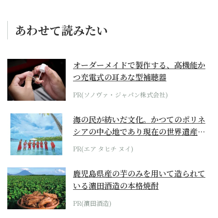
あわせて読みたい
オーダーメイドで製作する、高機能か
つ充電式の耳あな型補聴器
PR(ソノヴァ・ジャパン株式会社)
海の民が紡いだ文化。かつてのポリネ
シアの中心地であり現在の世界遺産か
らみえてくる...
PR(エア タヒチ ヌイ)
鹿児島県産の芋のみを用いて造られて
いる濵田酒造の本格焼酎
PR(濵田酒造)