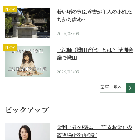
NEW
若い頃の豊臣秀吉が主人の小姓た
ちから虐め…
2026/08/09
NEW
三法師（織田秀信）とは？ 清洲会
議で織田…
2026/08/09
記事一覧へ
ピックアップ
金利上昇を機に、『守るお金』の
置き場所を再検討