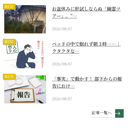
NEW
お盆休みに肝試しならぬ「幽霊ツ
アー」。“…
2026/08/07
NEW
ベッドの中で眠れず朝３時……｜
クタクタな…
2026/08/07
NEW
「事実」で動かす！ 部下からの報
告におけ…
2026/08/07
記事一覧へ