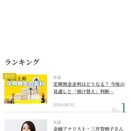
ランキング
NEW
生活
定期預金金利はどうなる？ 今後の
見通しと「預け替え」判断…
2026/08/03
No.
生活
金融アナリスト・三井智映子さん