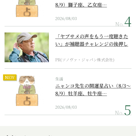
8/9）獅子座、乙女座…
2026/08/03
No.
「ヤブサメの声をもう一度聴きた
い」が補聴器チャレンジの後押し
に
PR(ソノヴァ・ジャパン株式会社)
NEW
生活
ニャンコ先生の開運星占い（8/3～
8/9）牡羊座、牡牛座…
2026/08/03
No.