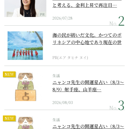
と考える、金利上昇で再注目…
PR
2026/07/28
No.
海の民が紡いだ文化。かつてのポ
リネシアの中心地であり現在の世
界遺産からみえてくる...
PR(エア タヒチ ヌイ)
NEW
生活
ニャンコ先生の開運星占い（8/3～
8/9）射手座、山羊座…
2026/08/03
No.
NEW
生活
ニャンコ先生の開運星占い（8/3～