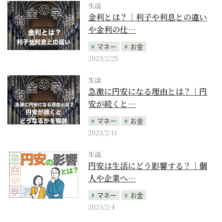
生活
金利とは？｜利子や利息との違い
や金利の仕…
マネー
お金
2023/2/25
生活
急激に円安になる理由とは？｜円
安が続くと…
マネー
お金
2023/2/11
生活
円安は生活にどう影響する？｜個
人や企業へ…
マネー
お金
2023/2/4