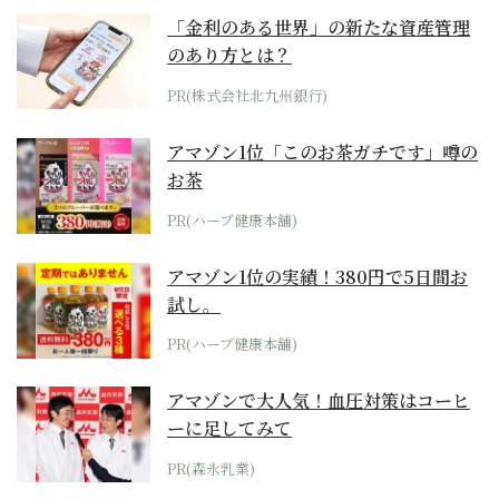
「金利のある世界」の新たな資産管理
のあり方とは？
PR(株式会社北九州銀行)
アマゾン1位「このお茶ガチです」噂の
お茶
PR(ハーブ健康本舗)
アマゾン1位の実績！380円で5日間お
試し。
PR(ハーブ健康本舗)
アマゾンで大人気！血圧対策はコーヒ
ーに足してみて
PR(森永乳業)