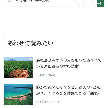
けます【脳トレ漢字138】
あわせて読みたい
鹿児島県産の芋のみを用いて造られて
いる濵田酒造の本格焼酎
PR(濵田酒造)
静かな波のせせらぎと、満天の星が広
がり、くつろぎを体感できる『西表島
ホテル by...
PR(星野リゾート)