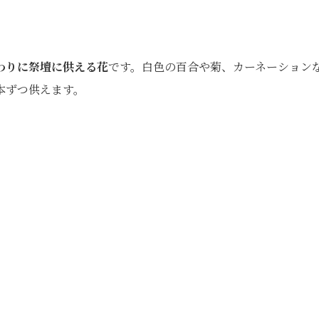
わりに祭壇に供える花
です。白色の百合や菊、カーネーション
本ずつ供えます。
。