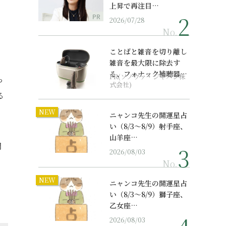
上昇で再注目…
PR
2026/07/28
No.
ことばと雑音を切り離し
雑音を最大限に除去す
る、フォナック補聴器の
PR(ソノヴァ・ジャパン株
っ
最上位モデル
式会社)
る
NEW
ニャンコ先生の開運星占
い（8/3～8/9）射手座、
山羊座…
門
2026/08/03
No.
NEW
ニャンコ先生の開運星占
い（8/3～8/9）獅子座、
乙女座…
2026/08/03