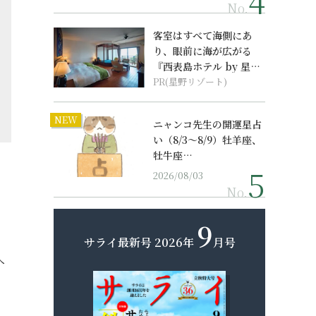
No.
客室はすべて海側にあ
り、眼前に海が広がる
『西表島ホテル by 星野
リゾート』
PR(星野リゾート)
NEW
ニャンコ先生の開運星占
い（8/3～8/9）牡羊座、
牡牛座…
2026/08/03
No.
9
サライ最新号
2026年
月号
へ