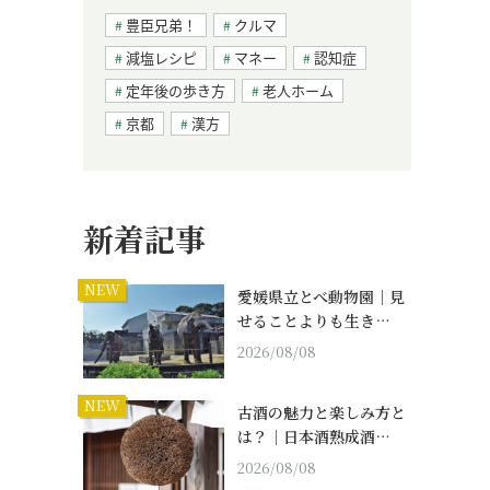
豊臣兄弟！
クルマ
減塩レシピ
マネー
認知症
定年後の歩き方
老人ホーム
京都
漢方
新着記事
NEW
愛媛県立とべ動物園｜見
せることよりも生き…
。
2026/08/08
。
NEW
古酒の魅力と楽しみ方と
は？｜日本酒熟成酒…
2026/08/08