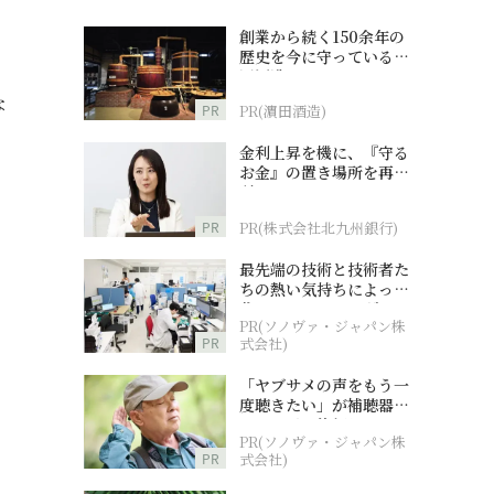
創業から続く150余年の
歴史を今に守っている濵
田酒造
な
PR
PR(濵田酒造)
金利上昇を機に、『守る
お金』の置き場所を再検
討
PR
PR(株式会社北九州銀行)
最先端の技術と技術者た
ちの熱い気持ちによって
作られているオーダーメ
PR(ソノヴァ・ジャパン株
イド補聴器
PR
式会社)
「ヤブサメの声をもう一
度聴きたい」が補聴器チ
ャレンジの後押しに
PR(ソノヴァ・ジャパン株
PR
式会社)