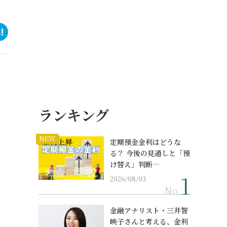
ランキング
NEW
定期預金金利はどうな
る？ 今後の見通しと「預
け替え」判断…
2026/08/03
No.
金融アナリスト・三井智
映子さんと考える、金利