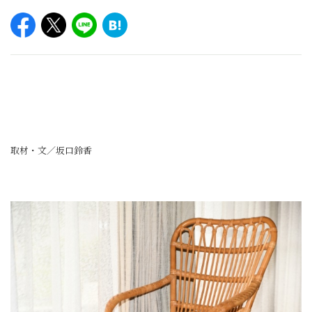
取材・文／坂口鈴香