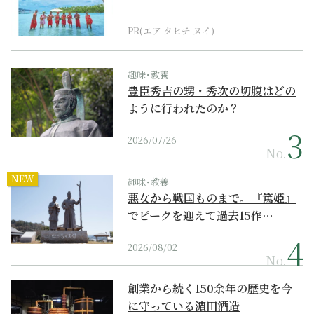
界遺産からみえてくる...
PR(エア タヒチ ヌイ)
趣味･教養
豊臣秀吉の甥・秀次の切腹はどの
ように行われたのか？
2026/07/26
No.
NEW
趣味･教養
悪女から戦国ものまで。『篤姫』
でピークを迎えて過去15作…
2026/08/02
No.
創業から続く150余年の歴史を今
に守っている濵田酒造