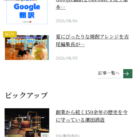
本…
2026/08/06
NEW
夏にぴったりな焼酎アレンジを吉
尾編集長が…
2026/08/05
記事一覧へ
ピックアップ
創業から続く150余年の歴史を今
に守っている濵田酒造
PR
PR(濵田酒造)