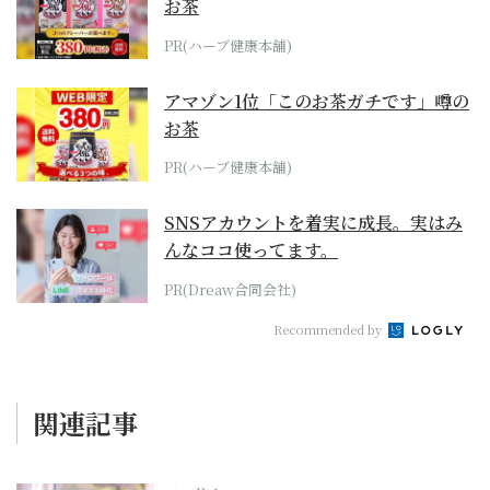
お茶
PR(ハーブ健康本舗)
アマゾン1位「このお茶ガチです」噂の
お茶
PR(ハーブ健康本舗)
SNSアカウントを着実に成長。実はみ
んなココ使ってます。
PR(Dreaw合同会社)
Recommended by
関連記事