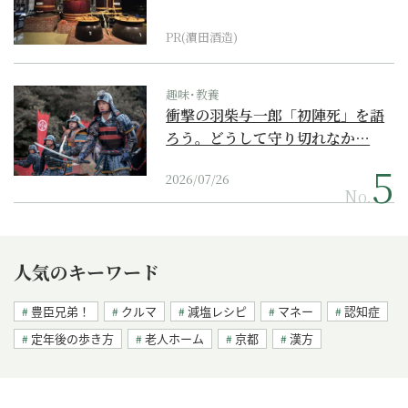
PR(濵田酒造)
趣味･教養
衝撃の羽柴与一郎「初陣死」を語
ろう。どうして守り切れなか…
2026/07/26
No.
人気のキーワード
豊臣兄弟！
クルマ
減塩レシピ
マネー
認知症
定年後の歩き方
老人ホーム
京都
漢方