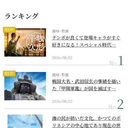
ランキング
NEW
趣味･教養
テンポが良くて登場キャラがすぐ
好きになる！スペシャル時代…
2026/08/02
No.
NEW
趣味･教養
戦国大名・武田信玄の事績を描い
た『甲陽軍鑑』が国を滅ぼす…
2026/08/02
No.
海の民が紡いだ文化。かつてのポ
リネシアの中心地であり現在の世