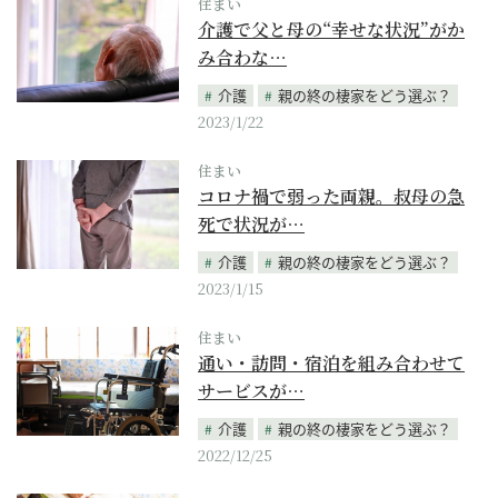
住まい
介護で父と母の“幸せな状況”がか
み合わな…
介護
親の終の棲家をどう選ぶ？
2023/1/22
住まい
コロナ禍で弱った両親。叔母の急
死で状況が…
介護
親の終の棲家をどう選ぶ？
2023/1/15
住まい
通い・訪問・宿泊を組み合わせて
サービスが…
介護
親の終の棲家をどう選ぶ？
2022/12/25