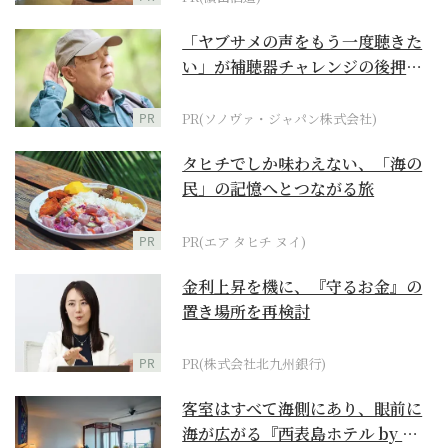
「ヤブサメの声をもう一度聴きた
い」が補聴器チャレンジの後押し
に
PR
PR(ソノヴァ・ジャパン株式会社)
タヒチでしか味わえない、「海の
民」の記憶へとつながる旅
PR
PR(エア タヒチ ヌイ)
金利上昇を機に、『守るお金』の
置き場所を再検討
PR
PR(株式会社北九州銀行)
客室はすべて海側にあり、眼前に
海が広がる『西表島ホテル by 星