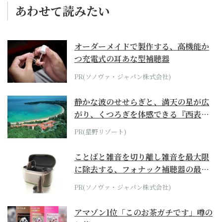
あわせて読みたい
オーダーメイドで製作する、高機能か
つ充電式の耳あな型補聴器
PR(ソノヴァ・ジャパン株式会社)
静かな波のせせらぎと、満天の星が広
がり、くつろぎを体感できる『西表島
ホテル by...
PR(星野リゾート)
ことばと雑音を切り離し雑音を最大限
に除去する、フォナック補聴器の最上
位モデル
PR(ソノヴァ・ジャパン株式会社)
アマゾン1位「このお茶ガチです」噂の