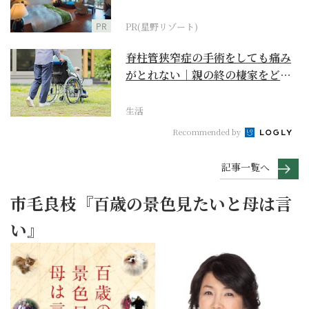
野リゾート』
PR
PR(星野リゾート)
脊柱管狭窄症の手術をしても痛み
がとれない｜親の終の棲家をどう
選ぶ？【２】
生活
Recommended by
記事一覧へ
市毛良枝『百歳の景色見たいと母は言
い』