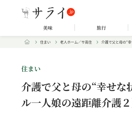
美味
旅行
住まい
老人ホーム／サ高住
介護で父と母の“
住まい
介護で父と母の“幸せな
ル一人娘の遠距離介護２
Loaded
:
/
Unmute
7.94%