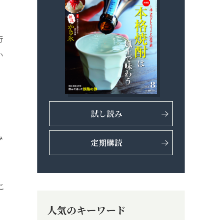
行
い
試し読み
み
定期購読
こ
人気のキーワード