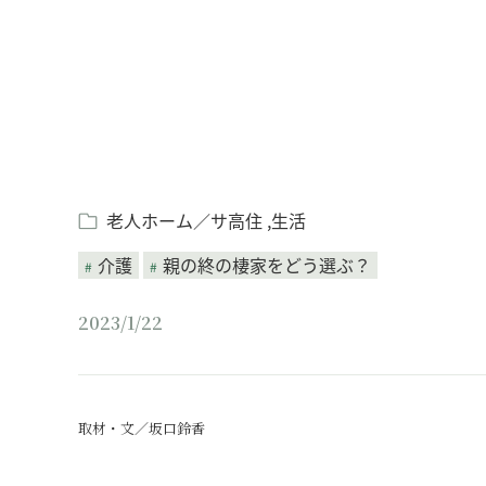
老人ホーム／サ高住
生活
介護
親の終の棲家をどう選ぶ？
2023/1/22
取材・文／坂口鈴香