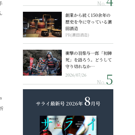
No.
手
ん
創業から続く150余年の
歴史を今に守っている濵
田酒造
PR(濵田酒造)
衝撃の羽柴与一郎「初陣
死」を語ろう。どうして
守り切れなか…
2026/07/26
No.
8
中
サライ最新号
2026年
月号
折