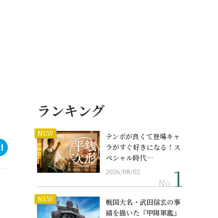
ランキング
NEW
テンポが良くて登場キャ
ラがすぐ好きになる！ス
ペシャル時代…
2026/08/02
No.
NEW
戦国大名・武田信玄の事
績を描いた『甲陽軍鑑』