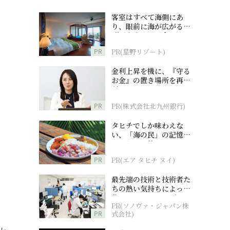
客室はすべて海側にあ
り、眼前に海が広がる
『西表島ホテル by 星野
リゾート』
PR
PR(星野リゾート)
金利上昇を機に、『守る
お金』の置き場所を再検
討
PR
PR(株式会社北九州銀行)
タヒチでしか味わえな
い、「海の民」の記憶へ
とつながる旅
PR
PR(エア タヒチ ヌイ)
最先端の技術と技術者た
ちの熱い気持ちによって
作られているオーダーメ
PR(ソノヴァ・ジャパン株
イド補聴器
PR
式会社)