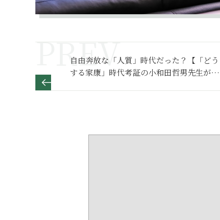
自由奔放な「人質」時代だった？【「どう
する家康」時代考証の小和田哲男先生が語
る「家康の実像」】