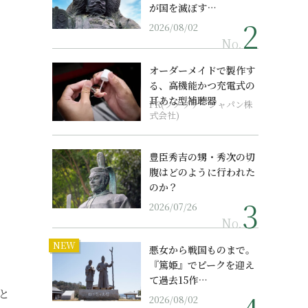
が国を滅ぼす…
2026/08/02
No.
オーダーメイドで製作す
る、高機能かつ充電式の
耳あな型補聴器
PR(ソノヴァ・ジャパン株
式会社)
豊臣秀吉の甥・秀次の切
腹はどのように行われた
のか？
2026/07/26
No.
NEW
悪女から戦国ものまで。
『篤姫』でピークを迎え
て過去15作…
と
2026/08/02