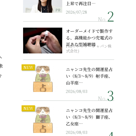
上昇で再注目…
PR
2026/07/28
No.
オーダーメイドで製作す
る、高機能かつ充電式の
耳あな型補聴器
PR(ソノヴァ・ジャパン株
式会社)
人
象
NEW
ニャンコ先生の開運星占
キ
い（8/3～8/9）射手座、
山羊座…
2026/08/03
No.
NEW
ニャンコ先生の開運星占
向
い（8/3～8/9）獅子座、
乙女座…
2026/08/03