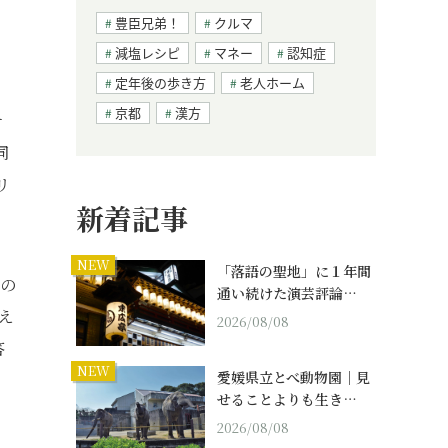
豊臣兄弟！
クルマ
減塩レシピ
マネー
認知症
定年後の歩き方
老人ホーム
京都
漢方
サ
同
リ
新着記事
NEW
「落語の聖地」に１年間
もの
通い続けた演芸評論…
え
2026/08/08
答
NEW
愛媛県立とべ動物園｜見
せることよりも生き…
2026/08/08