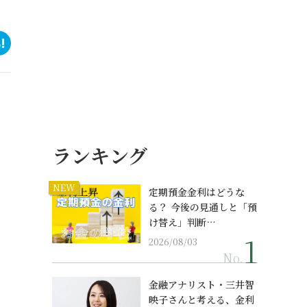
ランキング
NEW
定期預金金利はどうな
る？ 今後の見通しと「預
け替え」判断…
2026/08/03
No.
金融アナリスト・三井智
映子さんと考える、金利