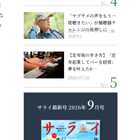
No.
に
な
「ヤブサメの声をもう一
度聴きたい」が補聴器チ
り
ャレンジの後押しに
PR(ソノヴァ・ジャパン株
で
式会社)
を
【定年後の歩き方】「定
年起業してバーを経営」
夢を叶えた6…
2026/07/26
No.
9
サライ最新号
2026年
月号