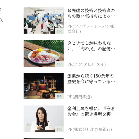
パ
最先端の技術と技術者た
ちの熱い気持ちによって
以
作られているオーダーメ
PR(ソノヴァ・ジャパン株
イド補聴器
PR
式会社)
タヒチでしか味わえな
い、「海の民」の記憶へ
とつながる旅
PR
PR(エア タヒチ ヌイ)
創業から続く150余年の
歴史を今に守っている濵
田酒造
PR
PR(濵田酒造)
金利上昇を機に、『守る
お金』の置き場所を再検
討
PR
PR(株式会社北九州銀行)