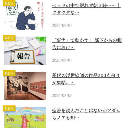
NEW
ベッドの中で眠れず朝３時……｜
クタクタな…
2026/08/07
NEW
「事実」で動かす！ 部下からの報
告におけ…
2026/08/07
NEW
稀代の浮世絵師の作品200点余り
が集結。…
2026/08/06
NEW
聖書を読んだことはないがアダム
もノアも知…