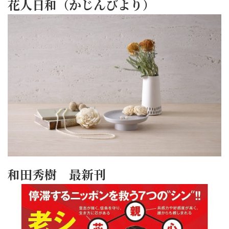
花人日和（かじんびより）
和田秀樹 最新刊