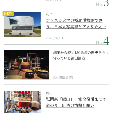
No.
NEW
旅行
アラスカ大学の極北博物館で思
う、日本人写真家とアメリカ人…
2026/07/31
No.
創業から続く150余年の歴史を今に
守っている濵田酒造
PR(濵田酒造)
旅行
祇園祭「鷹山」、完全復活までの
道のり｜町衆の情熱と願い