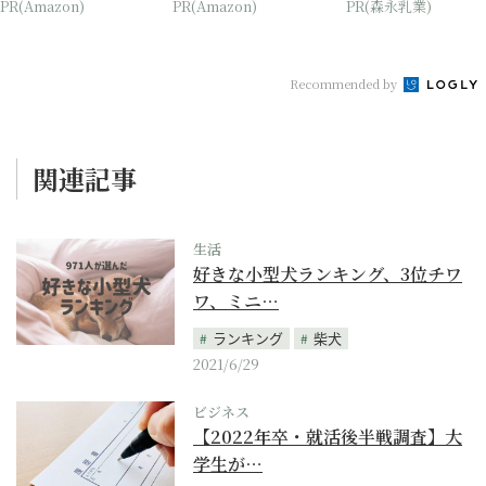
PR(Amazon)
PR(Amazon)
PR(森永乳業)
onの本気が...
Recommended by
関連記事
生活
好きな小型犬ランキング、3位チワ
ワ、ミニ…
ランキング
柴犬
2021/6/29
ビジネス
【2022年卒・就活後半戦調査】大
学生が…