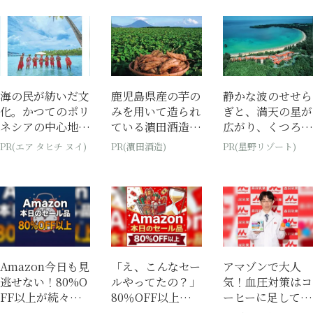
海の民が紡いだ文
鹿児島県産の芋の
静かな波のせせら
化。かつてのポリ
みを用いて造られ
ぎと、満天の星が
ネシアの中心地で
ている濵田酒造の
広がり、くつろぎ
あり現在の世界遺
本格焼酎
を体感できる『西
PR(エア タヒチ ヌイ)
PR(濵田酒造)
PR(星野リゾート)
産からみえてく
表島ホテル by...
る...
Amazon今日も見
「え、こんなセー
アマゾンで大人
逃せない！80%O
ルやってたの？」
気！血圧対策はコ
FF以上が続々登
80％OFF以上が
ーヒーに足してみ
場
続々登場！Amaz
て