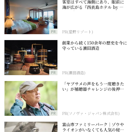
客室はすべて海側にあり、眼前に
海が広がる『西表島ホテル by 星
野リゾート』
PR
PR(星野リゾート)
創業から続く150余年の歴史を今に
守っている濵田酒造
PR
PR(濵田酒造)
「ヤブサメの声をもう一度聴きた
い」が補聴器チャレンジの後押し
に
PR
PR(ソノヴァ・ジャパン株式会社)
富山市ファミリーパーク｜ゾウや
ライオンがいなくても人気の秘密