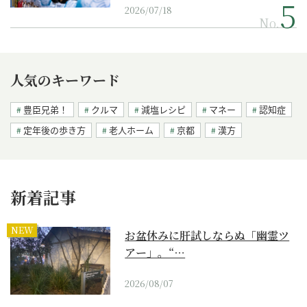
2026/07/18
No.
人気のキーワード
豊臣兄弟！
クルマ
減塩レシピ
マネー
認知症
定年後の歩き方
老人ホーム
京都
漢方
新着記事
NEW
お盆休みに肝試しならぬ「幽霊ツ
アー」。“…
2026/08/07