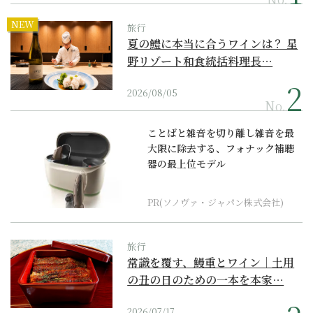
NEW
旅行
夏の鱧に本当に合うワインは？ 星
野リゾート和食統括料理長…
2026/08/05
No.
ことばと雑音を切り離し雑音を最
大限に除去する、フォナック補聴
器の最上位モデル
PR(ソノヴァ・ジャパン株式会社)
旅行
常識を覆す、鰻重とワイン｜土用
の丑の日のための一本を本家…
2026/07/17