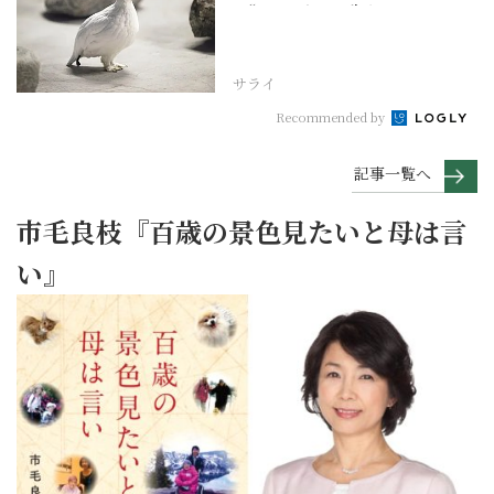
は“おらっちゃの生き...
サライ
Recommended by
記事一覧へ
市毛良枝『百歳の景色見たいと母は言
い』