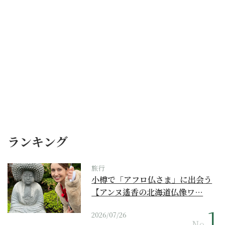
ランキング
旅行
小樽で「アフロ仏さま」に出会う
【アンヌ遙香の北海道仏像ワ…
2026/07/26
No.