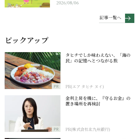
2026/08/06
記事一覧へ
ピックアップ
タヒチでしか味わえない、「海の
民」の記憶へとつながる旅
PR
PR(エア タヒチ ヌイ)
金利上昇を機に、『守るお金』の
置き場所を再検討
PR
PR(株式会社北九州銀行)