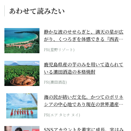
あわせて読みたい
静かな波のせせらぎと、満天の星が広
がり、くつろぎを体感できる『西表島
ホテル by...
PR(星野リゾート)
鹿児島県産の芋のみを用いて造られて
いる濵田酒造の本格焼酎
PR(濵田酒造)
海の民が紡いだ文化。かつてのポリネ
シアの中心地であり現在の世界遺産か
らみえてくる...
PR(エア タヒチ ヌイ)
SNSアカウントを着実に成長。実はみ