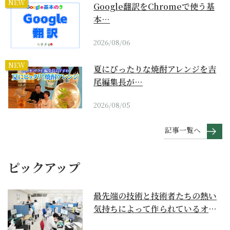
NEW
Google翻訳をChromeで使う基
本…
2026/08/06
NEW
夏にぴったりな焼酎アレンジを吉
尾編集長が…
2026/08/05
記事一覧へ
ピックアップ
最先端の技術と技術者たちの熱い
気持ちによって作られているオー
ダーメイド補聴器