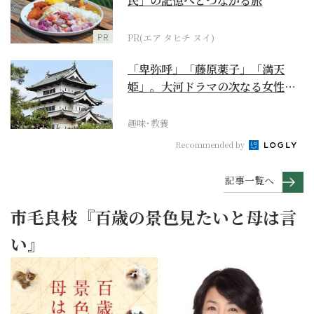
民」の記憶へとつながる旅
PR
PR(エア タヒチ ヌイ)
「卑弥呼」「藤原薬子」「満天
姫」。大河ドラマの次なる女性主
人公を勝手に考察【豊臣...
趣味･教養
Recommended by
記事一覧へ
市毛良枝『百歳の景色見たいと母は言
い』