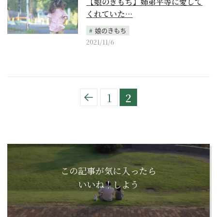
【娘のきもち】姉弟平等に愛して
くれていた…
娘のきもち
2021/11/6
1
2
この記事が気に入ったら
いいね！しよう