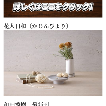
花人日和（かじんびより）
和田秀樹 最新刊