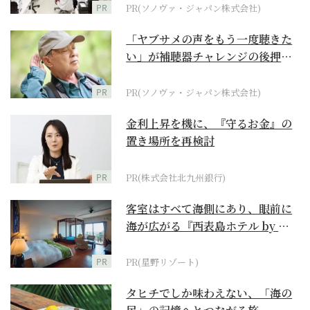
PR
PR(ソノヴァ・ジャパン株式会社)
「ヤブサメの声をもう一度聴きた
い」が補聴器チャレンジの後押し
に
PR
PR(ソノヴァ・ジャパン株式会社)
金利上昇を機に、『守るお金』の
置き場所を再検討
PR
PR(株式会社北九州銀行)
客室はすべて海側にあり、眼前に
海が広がる『西表島ホテル by 星
野リゾート』
PR
PR(星野リゾート)
タヒチでしか味わえない、「海の