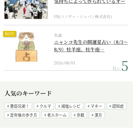
気持ちによって作られているオー
ダーメイド補聴器
PR(ソノヴァ・ジャパン株式会社)
NEW
生活
ニャンコ先生の開運星占い（8/3～
8/9）牡羊座、牡牛座…
2026/08/03
No.
人気のキーワード
豊臣兄弟！
クルマ
減塩レシピ
マネー
認知症
定年後の歩き方
老人ホーム
京都
漢方