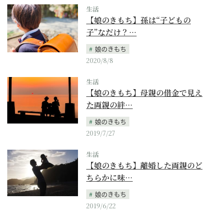
生活
【娘のきもち】孫は“子どもの
子”なだけ？…
娘のきもち
2020/8/8
生活
【娘のきもち】母親の借金で見え
た両親の絆…
娘のきもち
2019/7/27
生活
【娘のきもち】離婚した両親のど
ちらかに味…
娘のきもち
2019/6/22