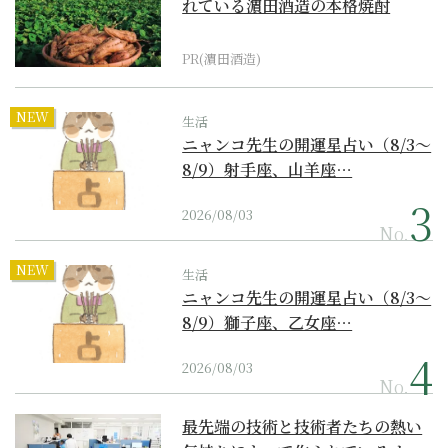
れている濵田酒造の本格焼酎
PR(濵田酒造)
NEW
生活
ニャンコ先生の開運星占い（8/3～
8/9）射手座、山羊座…
2026/08/03
No.
NEW
生活
ニャンコ先生の開運星占い（8/3～
8/9）獅子座、乙女座…
2026/08/03
No.
最先端の技術と技術者たちの熱い