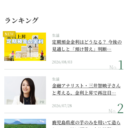
ランキング
NEW
生活
定期預金金利はどうなる？ 今後の
見通しと「預け替え」判断…
2026/08/03
No.
生活
金融アナリスト・三井智映子さん
と考える、金利上昇で再注目…
PR
2026/07/28
No.
鹿児島県産の芋のみを用いて造ら