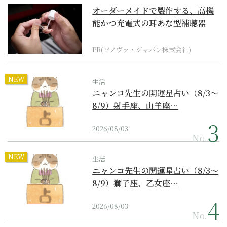
オーダーメイドで製作する、高機
能かつ充電式の耳あな型補聴器
PR(ソノヴァ・ジャパン株式会社)
NEW
生活
ニャンコ先生の開運星占い（8/3～
8/9）射手座、山羊座…
2026/08/03
No.
NEW
生活
ニャンコ先生の開運星占い（8/3～
8/9）獅子座、乙女座…
2026/08/03
No.