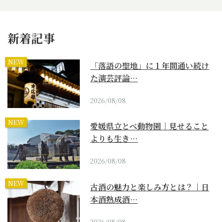
新着記事
NEW
「落語の聖地」に１年間通い続け
た演芸評論…
2026/08/08
NEW
愛媛県立とべ動物園｜見せること
よりも生き…
2026/08/08
NEW
古酒の魅力と楽しみ方とは？｜日
本酒熟成酒…
2026/08/08