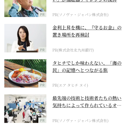
に
PR
PR(ソノヴァ・ジャパン株式会社)
金利上昇を機に、『守るお金』の
置き場所を再検討
PR
PR(株式会社北九州銀行)
タヒチでしか味わえない、「海の
民」の記憶へとつながる旅
PR
PR(エア タヒチ ヌイ)
最先端の技術と技術者たちの熱い
気持ちによって作られているオー
ダーメイド補聴器
PR
PR(ソノヴァ・ジャパン株式会社)