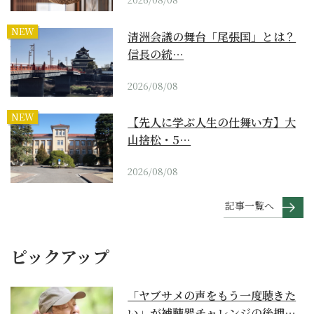
NEW
清洲会議の舞台「尾張国」とは？
信長の統…
2026/08/08
NEW
【先人に学ぶ人生の仕舞い方】大
山捨松・5…
2026/08/08
記事一覧へ
ピックアップ
「ヤブサメの声をもう一度聴きた
い」が補聴器チャレンジの後押し