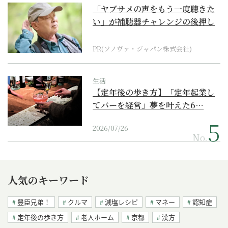
「ヤブサメの声をもう一度聴きた
い」が補聴器チャレンジの後押し
に
PR(ソノヴァ・ジャパン株式会社)
生活
【定年後の歩き方】「定年起業し
てバーを経営」夢を叶えた6…
2026/07/26
No.
人気のキーワード
豊臣兄弟！
クルマ
減塩レシピ
マネー
認知症
定年後の歩き方
老人ホーム
京都
漢方