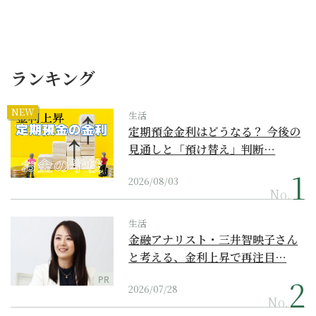
ランキング
NEW
生活
定期預金金利はどうなる？ 今後の
見通しと「預け替え」判断…
2026/08/03
No.
生活
金融アナリスト・三井智映子さん
と考える、金利上昇で再注目…
PR
2026/07/28
No.