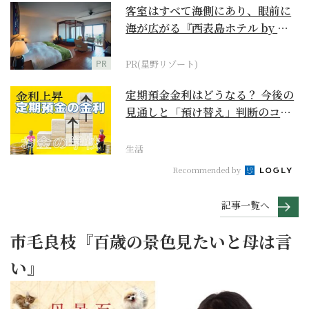
客室はすべて海側にあり、眼前に
海が広がる『西表島ホテル by 星
野リゾート』
PR
PR(星野リゾート)
定期預金金利はどうなる？ 今後の
見通しと「預け替え」判断のコツ
【お金の学校】
生活
Recommended by
記事一覧へ
市毛良枝『百歳の景色見たいと母は言
い』