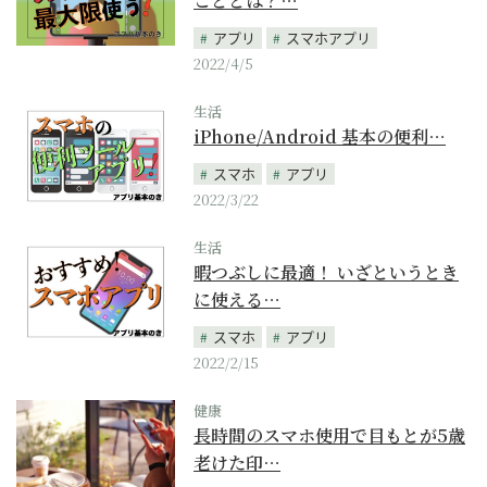
こととは？…
アプリ
スマホアプリ
2022/4/5
生活
iPhone/Android 基本の便利…
スマホ
アプリ
2022/3/22
生活
暇つぶしに最適！ いざというとき
に使える…
スマホ
アプリ
2022/2/15
健康
長時間のスマホ使用で目もとが5歳
老けた印…