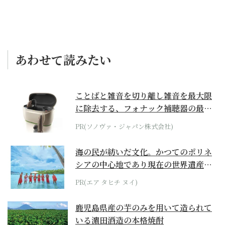
あわせて読みたい
ことばと雑音を切り離し雑音を最大限
に除去する、フォナック補聴器の最上
位モデル
PR(ソノヴァ・ジャパン株式会社)
海の民が紡いだ文化。かつてのポリネ
シアの中心地であり現在の世界遺産か
らみえてくる...
PR(エア タヒチ ヌイ)
鹿児島県産の芋のみを用いて造られて
いる濵田酒造の本格焼酎