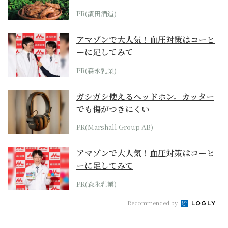
PR(濵田酒造)
アマゾンで大人気！血圧対策はコーヒ
ーに足してみて
PR(森永乳業)
ガシガシ使えるヘッドホン。カッター
でも傷がつきにくい
PR(Marshall Group AB)
アマゾンで大人気！血圧対策はコーヒ
ーに足してみて
PR(森永乳業)
Recommended by