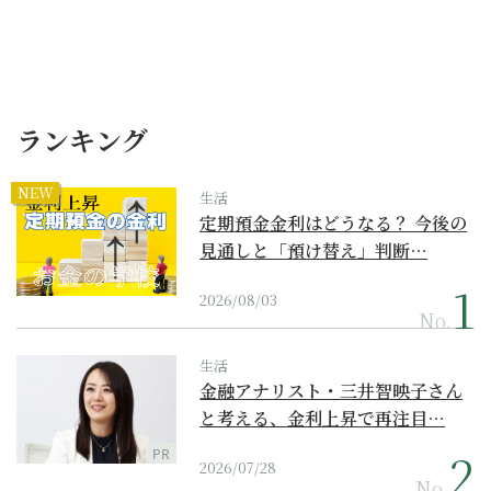
ランキング
NEW
生活
定期預金金利はどうなる？ 今後の
見通しと「預け替え」判断…
2026/08/03
No.
生活
金融アナリスト・三井智映子さん
と考える、金利上昇で再注目…
PR
2026/07/28
No.