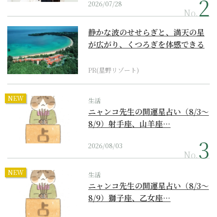
2026/07/28
No.
静かな波のせせらぎと、満天の星
が広がり、くつろぎを体感できる
『西表島ホテル by...
PR(星野リゾート)
NEW
生活
ニャンコ先生の開運星占い（8/3～
8/9）射手座、山羊座…
2026/08/03
No.
NEW
生活
ニャンコ先生の開運星占い（8/3～
8/9）獅子座、乙女座…