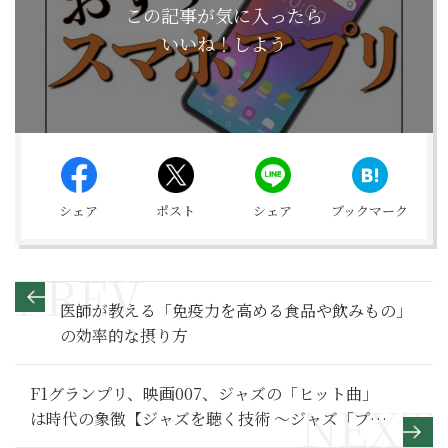
この記事が気に入ったら
いいね！しよう
シェア
ポスト
シェア
ブックマーク
医師が教える「免疫力を高める食品や飲みもの」
の効率的な摂り方
F1グランプリ、映画007、ジャズの「ヒット曲」
は時代の象徴【ジャズを聴く技術 〜ジャズ「プ
ロ・リスナー」への道144】