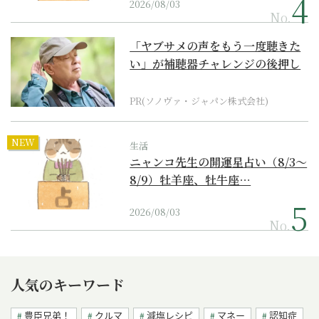
2026/08/03
No.
「ヤブサメの声をもう一度聴きた
い」が補聴器チャレンジの後押し
に
PR(ソノヴァ・ジャパン株式会社)
NEW
生活
ニャンコ先生の開運星占い（8/3～
8/9）牡羊座、牡牛座…
2026/08/03
No.
人気のキーワード
豊臣兄弟！
クルマ
減塩レシピ
マネー
認知症