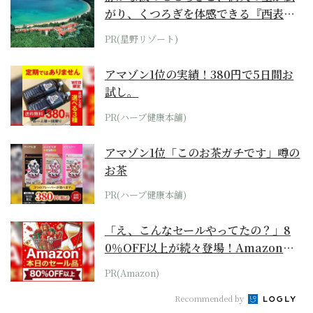
がり、くつろぎを体感できる『西表島
ホテル by...
PR(星野リゾート)
アマゾン1位の実績！380円で5日間お
試し。
PR(ハーブ健康本舗)
アマゾン1位「このお茶ガチです」噂の
お茶
PR(ハーブ健康本舗)
「え、こんなセールやってたの？」8
0％OFF以上が続々登場！Amazonの
本気が...
PR(Amazon)
Recommended by