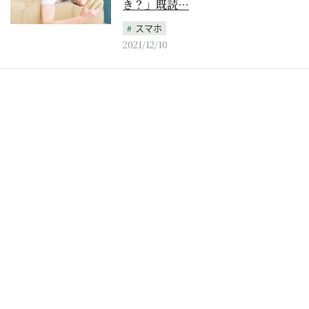
き？」既読…
スマホ
2021/12/10