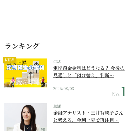
ランキング
NEW
生活
定期預金金利はどうなる？ 今後の
見通しと「預け替え」判断…
2026/08/03
No.
生活
金融アナリスト・三井智映子さん
と考える、金利上昇で再注目…
PR