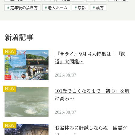
定年後の歩き方
老人ホーム
京都
漢方
新着記事
NEW
『サライ』9月号大特集は「『鉄
道』大図鑑…
2026/08/07
NEW
101歳で亡くなるまで「初心」を胸
に高み…
2026/08/07
NEW
お盆休みに肝試しならぬ「幽霊ツ