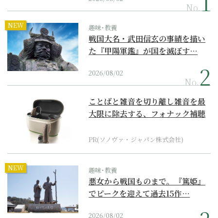
No.
NEW
趣味･教養
戦国大名・武田信玄の事績を描い
た『甲陽軍鑑』が国を滅ぼす…
2026/08/02
No.
ことばと雑音を切り離し雑音を最
大限に除去する、フォナック補聴
器の最上位モデル
PR(ソノヴァ・ジャパン株式会社)
NEW
趣味･教養
悪女から戦国ものまで。『篤姫』
でピークを迎えて過去15作…
2026/08/02