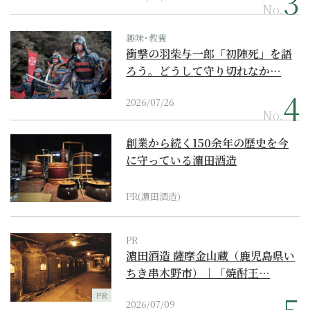
No.
趣味･教養
衝撃の羽柴与一郎「初陣死」を語
ろう。どうして守り切れなか…
2026/07/26
No.
創業から続く150余年の歴史を今
に守っている濵田酒造
PR(濵田酒造)
PR
濵田酒造 薩摩金山蔵（鹿児島県い
ちき串木野市）｜「焼酎王…
PR
2026/07/09