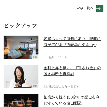
記事一覧へ
ピックアップ
客室はすべて海側にあり、眼前に
海が広がる『西表島ホテル by 星
野リゾート』
PR
PR(星野リゾート)
金利上昇を機に、『守るお金』の
置き場所を再検討
PR
PR(株式会社北九州銀行)
創業から続く150余年の歴史を今
に守っている濵田酒造