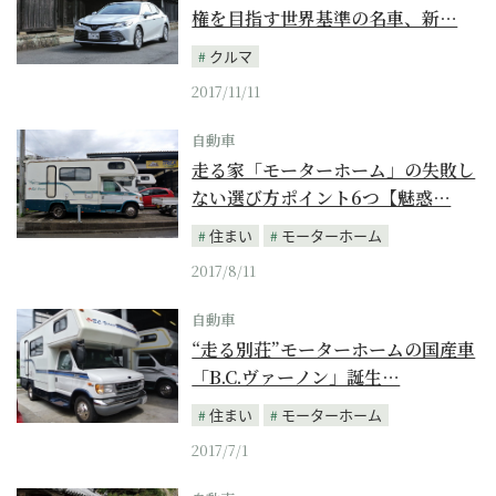
権を目指す世界基準の名車、新…
クルマ
2017/11/11
自動車
走る家「モーターホーム」の失敗し
ない選び方ポイント6つ【魅惑…
住まい
モーターホーム
2017/8/11
自動車
“走る別荘”モーターホームの国産車
「B.C.ヴァーノン」誕生…
住まい
モーターホーム
2017/7/1