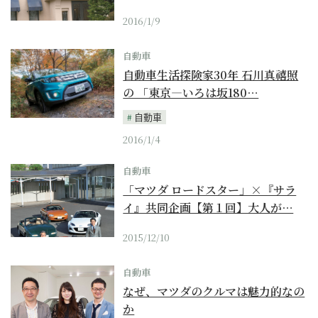
2016/1/9
自動車
自動車生活探険家30年 石川真禧照
の 「東京―いろは坂180…
自動車
2016/1/4
自動車
「マツダ ロードスター」×『サラ
イ』共同企画【第１回】大人が…
2015/12/10
自動車
なぜ、マツダのクルマは魅力的なの
か