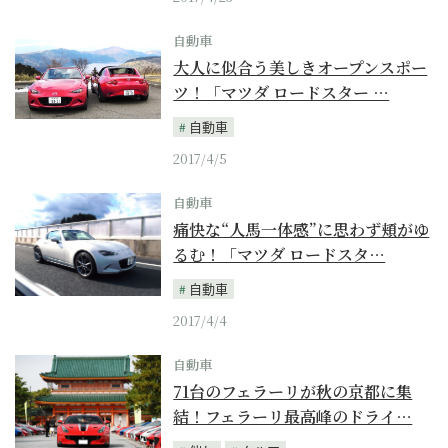
自動車
大人に似合う美しきオープンスポー
ツ！「マツダ ロードスター …
自動車
2017/4/5
自動車
痛快な“人馬一体感”に思わず頬がゆ
るむ！「マツダ ロードスタ…
自動車
2017/4/4
自動車
71台のフェラーリが秋の京都に集
結！フェラーリ最高峰のドライ…