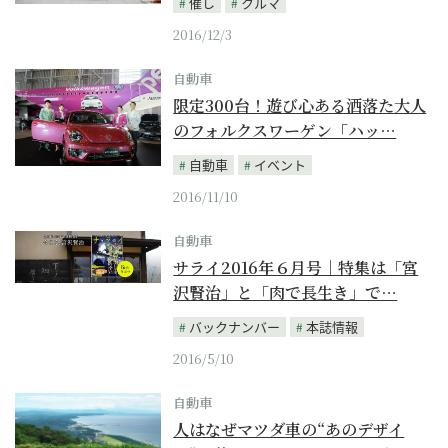
催し
クルマ
2016/12/3
自動車
限定300台！遊び心ある洒落た大人
のフォルクスワーゲン「ハッ…
自動車
イベント
2016/11/10
自動車
サライ2016年６月号｜特集は「宮
沢賢治」と「肉で長生き」で…
バックナンバー
本誌情報
2016/5/10
自動車
人はなぜマツダ車の“あのデザイ