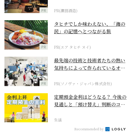
PR
PR(濵田酒造)
タヒチでしか味わえない、「海の
民」の記憶へとつながる旅
PR
PR(エア タヒチ ヌイ)
最先端の技術と技術者たちの熱い
気持ちによって作られているオー
ダーメイド補聴器
PR
PR(ソノヴァ・ジャパン株式会社)
定期預金金利はどうなる？ 今後の
見通しと「預け替え」判断のコツ
【お金の学校】
生活
Recommended by