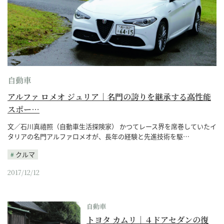
自動車
アルファ ロメオ ジュリア｜名門の誇りを継承する高性能
スポー…
文／石川真禧照（自動車生活探険家） かつてレース界を席巻していたイ
タリアの名門アルファロメオが、長年の経験と先進技術を駆…
クルマ
2017/12/12
自動車
トヨタ カムリ｜４ドアセダンの復