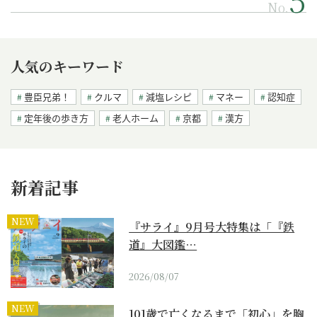
No.
人気のキーワード
豊臣兄弟！
クルマ
減塩レシピ
マネー
認知症
定年後の歩き方
老人ホーム
京都
漢方
新着記事
NEW
『サライ』9月号大特集は「『鉄
道』大図鑑…
2026/08/07
NEW
101歳で亡くなるまで「初心」を胸