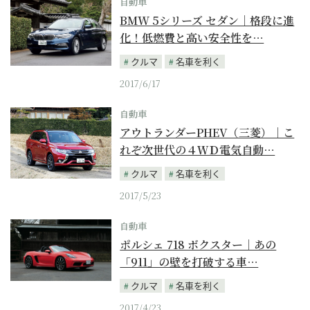
自動車
BMW 5シリーズ セダン｜格段に進
化！低燃費と高い安全性を…
クルマ
名車を利く
2017/6/17
自動車
アウトランダーPHEV（三菱）｜こ
れぞ次世代の４ＷＤ電気自動…
クルマ
名車を利く
2017/5/23
自動車
ポルシェ 718 ボクスター｜あの
「911」の壁を打破する車…
クルマ
名車を利く
2017/4/23