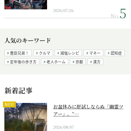
2026/07/26
No.
人気のキーワード
豊臣兄弟！
クルマ
減塩レシピ
マネー
認知症
定年後の歩き方
老人ホーム
京都
漢方
新着記事
NEW
お盆休みに肝試しならぬ「幽霊ツ
アー」。“…
2026/08/07