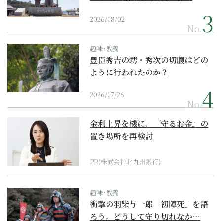
2026/08/02
No.
趣味･教養
豊臣秀吉の甥・秀次の切腹はどの
ように行われたのか？
2026/07/26
No.
金利上昇を機に、『守るお金』の
置き場所を再検討
PR(株式会社北九州銀行)
趣味･教養
衝撃の羽柴与一郎「初陣死」を語
ろう。どうして守り切れなか…