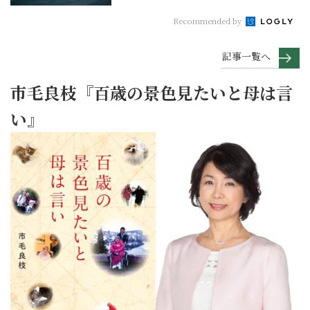
Recommended by
記事一覧へ
市毛良枝『百歳の景色見たいと母は言
い』