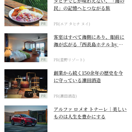
タヒチでしか味わえない、「海の
民」の記憶へとつながる旅
PR
PR(エア タヒチ ヌイ)
客室はすべて海側にあり、眼前に
海が広がる『西表島ホテル by 星
野リゾート』
PR
PR(星野リゾート)
創業から続く150余年の歴史を今
に守っている濵田酒造
PR
PR(濵田酒造)
アルファ ロメオ トナーレ｜美しい
ものは人生を豊かにする