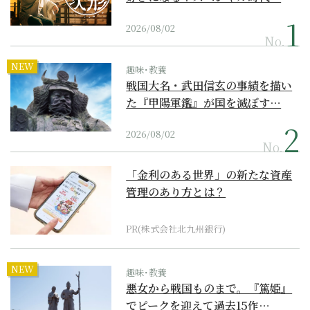
2026/08/02
No.
NEW
趣味･教養
戦国大名・武田信玄の事績を描い
た『甲陽軍鑑』が国を滅ぼす…
2026/08/02
No.
「金利のある世界」の新たな資産
管理のあり方とは？
PR(株式会社北九州銀行)
NEW
趣味･教養
悪女から戦国ものまで。『篤姫』
でピークを迎えて過去15作…