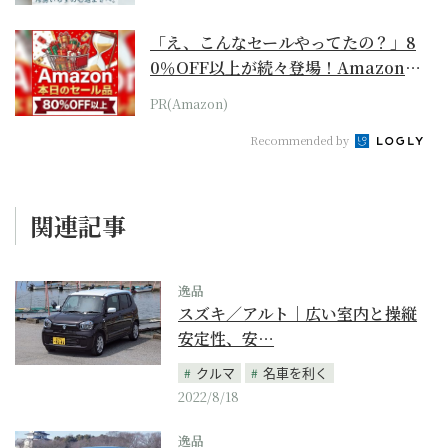
「え、こんなセールやってたの？」8
0％OFF以上が続々登場！Amazonの
本気が...
PR(Amazon)
Recommended by
関連記事
逸品
スズキ／アルト｜広い室内と操縦
安定性、安…
クルマ
名車を利く
2022/8/18
逸品