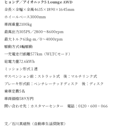
ヒョンデ／アイオニック5 Lounge AWD
全長×全幅×全高4635×1890×1645mm
ホイールベース3000mm
車両重量2100kg
最高出力305PS／2800〜8600rpm
最大トルク61kg-m／0〜4000rpm
駆動方式4輪駆動
一充電走行距離577km（WLTCモード）
総電力量72.6kWh
ミッション形式１速
サスペンション前：ストラット式 後：マルチリンク式
ブレーキ形式前：ベンチレーテッドディスク 後：ディスク
乗車定員5名
車両価格589万円
問い合わせ先：カスタマーセンター 電話：0120・600・066
文／石川真禧照（自動車生活探険家）