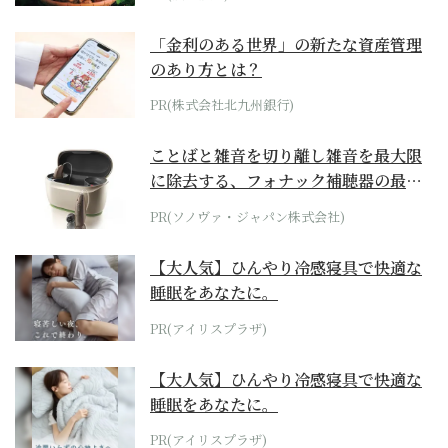
「金利のある世界」の新たな資産管理
のあり方とは？
PR(株式会社北九州銀行)
ことばと雑音を切り離し雑音を最大限
に除去する、フォナック補聴器の最上
位モデル
PR(ソノヴァ・ジャパン株式会社)
【大人気】ひんやり冷感寝具で快適な
睡眠をあなたに。
PR(アイリスプラザ)
【大人気】ひんやり冷感寝具で快適な
睡眠をあなたに。
PR(アイリスプラザ)