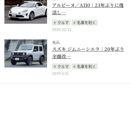
アルピーヌ／A110｜23年ぶりに復
活し…
クルマ
名車を利く
2019/12/13
逸品
スズキ ジムニーシエラ｜20年ぶり
全面改…
クルマ
名車を利く
2019/1/11