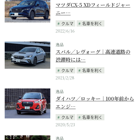
マツダCX-5 XDフィールドジャー
ニー…
クルマ
名車を利く
2022/6/16
逸品
スバル／レヴォーグ｜高速道路の
渋滞時には…
クルマ
名車を利く
2021/2/28
逸品
ダイハツ／ロッキー｜100年前から
エンジ…
クルマ
名車を利く
2020/5/23
逸品