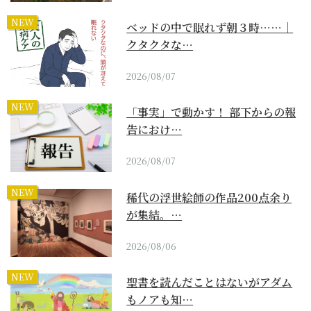
NEW
ベッドの中で眠れず朝３時……｜
クタクタな…
2026/08/07
NEW
「事実」で動かす！ 部下からの報
告におけ…
2026/08/07
NEW
稀代の浮世絵師の作品200点余り
が集結。…
2026/08/06
NEW
聖書を読んだことはないがアダム
もノアも知…