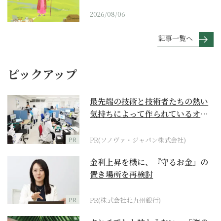
2026/08/06
記事一覧へ
ピックアップ
最先端の技術と技術者たちの熱い
気持ちによって作られているオー
ダーメイド補聴器
PR
PR(ソノヴァ・ジャパン株式会社)
金利上昇を機に、『守るお金』の
置き場所を再検討
PR
PR(株式会社北九州銀行)