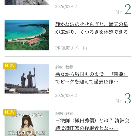
2026/08/02
No.
静かな波のせせらぎと、満天の星
が広がり、くつろぎを体感できる
『西表島ホテル by...
PR(星野リゾート)
NEW
趣味･教養
悪女から戦国ものまで。『篤姫』
でピークを迎えて過去15作…
2026/08/02
No.
NEW
趣味･教養
三法師（織田秀信）とは？ 清洲会
議で織田家の後継者となっ…