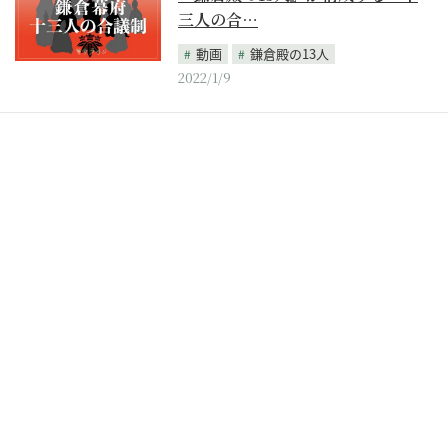
三人の合…
動画
鎌倉殿の13人
2022/1/9