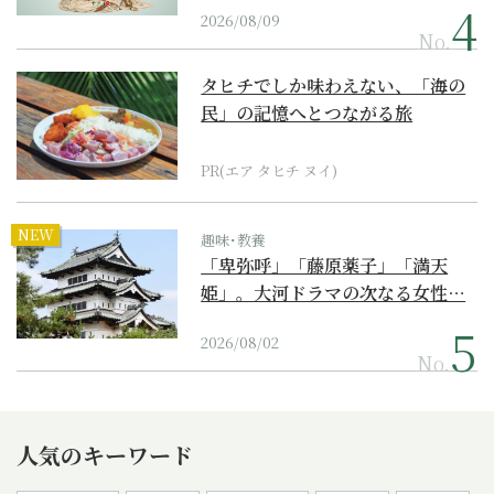
2026/08/09
No.
タヒチでしか味わえない、「海の
民」の記憶へとつながる旅
PR(エア タヒチ ヌイ)
NEW
趣味･教養
「卑弥呼」「藤原薬子」「満天
姫」。大河ドラマの次なる女性…
2026/08/02
No.
人気のキーワード