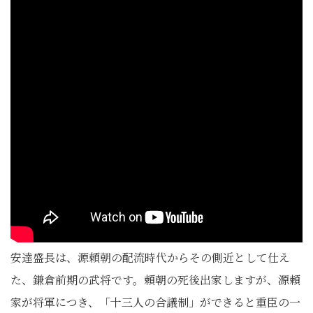
安達盛長は、源頼朝の配流時代からその側近として仕え
た、鎌倉前期の武将です。頼朝の死後出家しますが、源頼
家が将軍につき、「十三人の合議制」ができると重臣の一