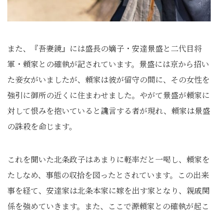
また、『吾妻鏡』には盛長の嫡子・安達景盛と二代目将
軍・頼家との確執が記されています。景盛には京から招い
た妾女がいましたが、頼家は彼が留守の間に、その女性を
強引に御所の近くに住まわせました。やがて景盛が頼家に
対して恨みを抱いていると讒言する者が現れ、頼家は景盛
の誅殺を命じます。
これを聞いた北条政子はあまりに軽率だと一喝し、頼家を
たしなめ、事態の収拾を図ったとされています。この出来
事を経て、安達家は北条本家に嫁を出す家となり、親戚関
係を強めていきます。また、ここで源頼家との確執が起こ