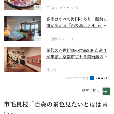
PR
PR(エア タヒチ ヌイ)
客室はすべて海側にあり、眼前に
海が広がる『西表島ホテル by 星
野リゾート』
PR
PR(星野リゾート)
稀代の浮世絵師の作品200点余り
が集結。京都市京セラ美術館の
「浮世絵スーパークリ...
催し物
Recommended by
記事一覧へ
市毛良枝『百歳の景色見たいと母は言
い』