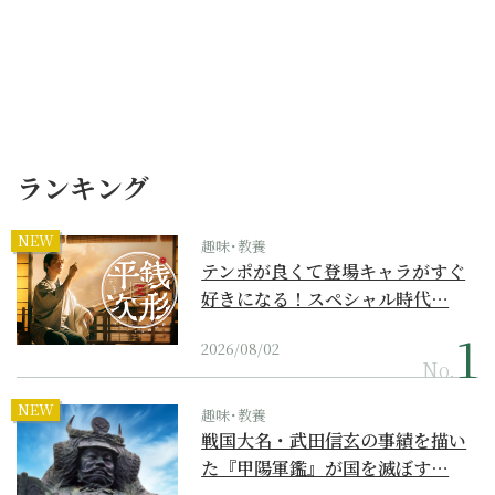
ランキング
NEW
趣味･教養
テンポが良くて登場キャラがすぐ
好きになる！スペシャル時代…
2026/08/02
No.
NEW
趣味･教養
戦国大名・武田信玄の事績を描い
た『甲陽軍鑑』が国を滅ぼす…