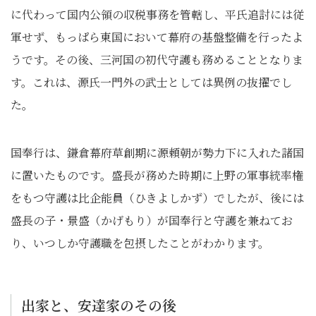
に代わって国内公領の収税事務を管轄し、平氏追討には従
軍せず、もっぱら東国において幕府の基盤整備を行ったよ
うです。その後、三河国の初代守護も務めることとなりま
す。これは、源氏一門外の武士としては異例の抜擢でし
た。
国奉行は、鎌倉幕府草創期に源頼朝が勢力下に入れた諸国
に置いたものです。盛長が務めた時期に上野の軍事統率権
をもつ守護は比企能員（ひきよしかず）でしたが、後には
盛長の子・景盛（かげもり）が国奉行と守護を兼ねてお
り、いつしか守護職を包摂したことがわかります。
出家と、安達家のその後