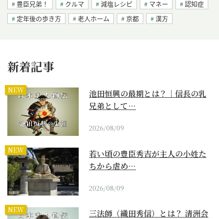
豊臣兄弟！
クルマ
減塩レシピ
マネー
認知症
定年後の歩き方
老人ホーム
京都
漢方
新着記事
NEW
池田恒興の最期とは？｜信長の乳
兄弟として…
2026/08/09
NEW
若い頃の豊臣秀吉が主人の小姓た
ちから虐め…
2026/08/09
NEW
三法師（織田秀信）とは？ 清洲会