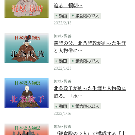
迫る｜頼朝…
動画
鎌倉殿の13人
2022/2/13
趣味･教養
義時の父、北条時政が辿った生涯
と人物像に…
動画
鎌倉殿の13人
2022/1/23
趣味･教養
北条政子が辿った生涯と人物像に
迫る。「承…
動画
鎌倉殿の13人
2022/1/16
趣味･教養
『鎌倉殿の13人』が構成する「十