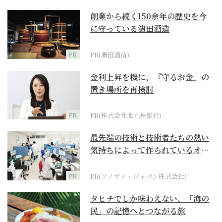
創業から続く150余年の歴史を今
に守っている濵田酒造
PR
PR(濵田酒造)
金利上昇を機に、『守るお金』の
置き場所を再検討
PR
PR(株式会社北九州銀行)
最先端の技術と技術者たちの熱い
気持ちによって作られているオー
ダーメイド補聴器
PR
PR(ソノヴァ・ジャパン株式会社)
タヒチでしか味わえない、「海の
民」の記憶へとつながる旅