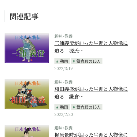
関連記事
趣味･教養
三浦義澄が辿った生涯と人物像に
迫る｜源氏…
動画
鎌倉殿の13人
2022/3/19
趣味･教養
和田義盛が辿った生涯と人物像に
迫る｜鎌倉…
動画
鎌倉殿の13人
2022/2/20
趣味･教養
梶原景時が辿った生涯と人物像に