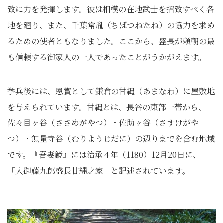
致に力を発揮します。彼は相模の在地武士を招致すべく各
地を廻り、また、千葉常胤（ちばつねたね）の協力を求め
るための使者ともなりました。ここから、盛長が頼朝の最
も信頼する御家人の一人であったことがうかがえます。
挙兵後には、恩賞として鎌倉の甘縄（あまなわ）に屋敷地
を与えられています。甘縄とは、長谷の東部一帯から、
佐々目ヶ谷（ささめがやつ）・佐助ヶ谷（さすけがや
つ）・無量寺谷（むりようじだに）の辺りまでを含む地域
です。『吾妻鏡』には治承４年（1180）12月20日に、
「入御藤九郎盛長甘縄之家」と記述されています。