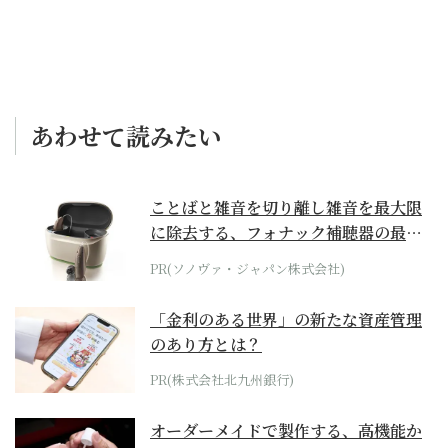
あわせて読みたい
ことばと雑音を切り離し雑音を最大限
に除去する、フォナック補聴器の最上
位モデル
PR(ソノヴァ・ジャパン株式会社)
「金利のある世界」の新たな資産管理
のあり方とは？
PR(株式会社北九州銀行)
オーダーメイドで製作する、高機能か