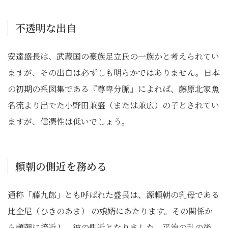
不透明な出自
安達盛長は、武蔵国の豪族足立氏の一族かと考えられてい
ますが、その出自は必ずしも明らかではありません。日本
の初期の系図集である『尊卑分脈』によれば、藤原北家魚
名流より出でた小野田兼盛（または兼広）の子とされてい
ますが、信憑性は低いでしょう。
頼朝の側近を務める
通称「藤九郎」とも呼ばれた盛長は、源頼朝の乳母である
比企尼（ひきのあま） の娘婿にあたります。その関係か
ら頼朝に接近し、彼の側近となりました。平治の乱の後、