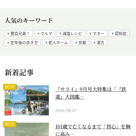
人気のキーワード
豊臣兄弟！
クルマ
減塩レシピ
マネー
認知症
定年後の歩き方
老人ホーム
京都
漢方
新着記事
NEW
『サライ』9月号大特集は「『鉄
道』大図鑑…
2026/08/07
NEW
101歳で亡くなるまで「初心」を胸
に高み…