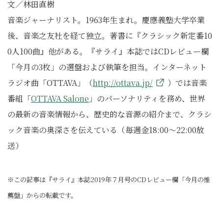
文／林田直樹
音楽ジャーナリスト。1963年生まれ。慶應義塾大学卒業
後、音楽之友社を経て独立。著書に『クラシック新定番10
0人100曲』他がある。『サライ』本誌ではCDレビュー欄
「今月の3枚」の選盤および執筆を担当。インターネット
ラジオ曲「OTTAVA」（
http://ottava.jp/
）では音楽
番組「
OTTAVA Salone
」のパーソナリティを務め、世界
の最新の音楽情報から、歴史的な音源の紹介まで、クラシ
ック音楽の奥深さを伝えている（毎週金18:00～22:00放
送）
※この記事は『サライ』本誌2019年７月号のCDレビュー欄「今月の推
薦盤」からの転載です。