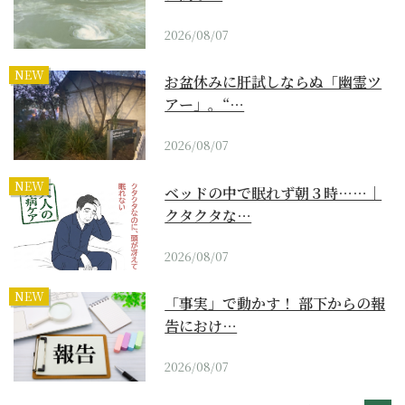
2026/08/07
NEW
お盆休みに肝試しならぬ「幽霊ツ
アー」。“…
2026/08/07
NEW
ベッドの中で眠れず朝３時……｜
クタクタな…
2026/08/07
NEW
「事実」で動かす！ 部下からの報
告におけ…
2026/08/07