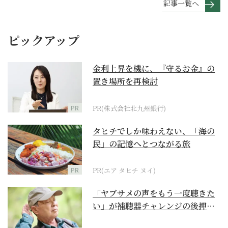
記事一覧へ
ピックアップ
金利上昇を機に、『守るお金』の
置き場所を再検討
PR
PR(株式会社北九州銀行)
タヒチでしか味わえない、「海の
民」の記憶へとつながる旅
PR
PR(エア タヒチ ヌイ)
「ヤブサメの声をもう一度聴きた
い」が補聴器チャレンジの後押し
に