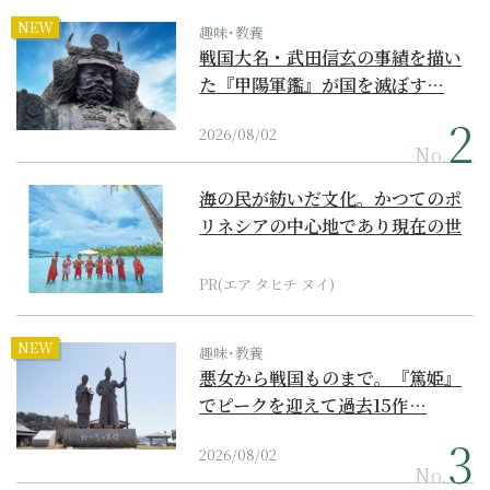
NEW
趣味･教養
戦国大名・武田信玄の事績を描い
た『甲陽軍鑑』が国を滅ぼす…
2026/08/02
No.
海の民が紡いだ文化。かつてのポ
リネシアの中心地であり現在の世
界遺産からみえてくる...
PR(エア タヒチ ヌイ)
NEW
趣味･教養
悪女から戦国ものまで。『篤姫』
でピークを迎えて過去15作…
2026/08/02
No.