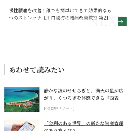
慢性腰痛を改善！誰でも簡単にできて効果的な６
つのストレッチ【川口陽海の腰痛改善教室 第21
回】
あわせて読みたい
静かな波のせせらぎと、満天の星が広
がり、くつろぎを体感できる『西表島
ホテル by...
PR(星野リゾート)
「金利のある世界」の新たな資産管理
のあり方とは？