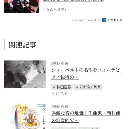
PR(森永乳業)
Recommended by
関連記事
趣味･教養
シューベルトの名作をフォルテピ
アノ独特の…
林田直樹
2019年8月号
2019/7/19
趣味･教養
過激な音の乱舞！作曲家・西村朗
の幻覚的で…