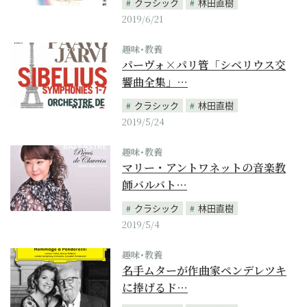
クラシック
林田直樹
2019/6/21
趣味･教養
パーヴォ×パリ管「シベリウス交
響曲全集」…
クラシック
林田直樹
2019/5/24
趣味･教養
マリー・アントワネットの音楽教
師バルバト…
クラシック
林田直樹
2019/5/4
趣味･教養
名手ムターが作曲家ペンデレツキ
に捧げるド…