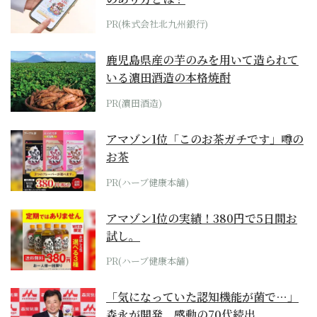
PR(株式会社北九州銀行)
鹿児島県産の芋のみを用いて造られて
いる濵田酒造の本格焼酎
PR(濵田酒造)
アマゾン1位「このお茶ガチです」噂の
お茶
PR(ハーブ健康本舗)
アマゾン1位の実績！380円で5日間お
試し。
PR(ハーブ健康本舗)
「気になっていた認知機能が菌で…」
森永が開発。感動の70代続出