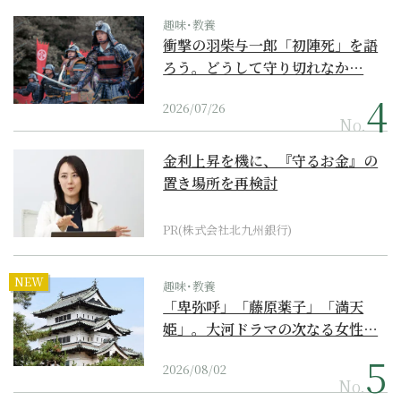
趣味･教養
衝撃の羽柴与一郎「初陣死」を語
ろう。どうして守り切れなか…
2026/07/26
No.
金利上昇を機に、『守るお金』の
置き場所を再検討
PR(株式会社北九州銀行)
NEW
趣味･教養
「卑弥呼」「藤原薬子」「満天
姫」。大河ドラマの次なる女性…
2026/08/02
No.