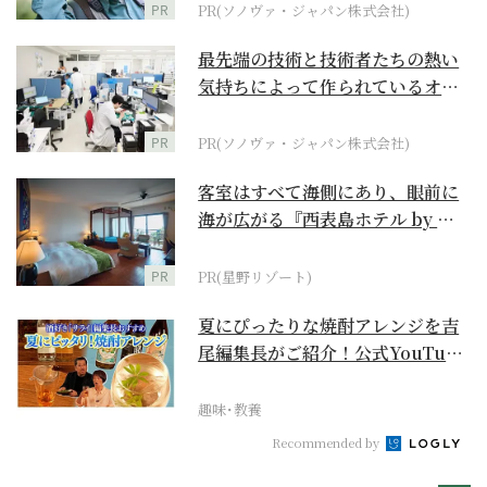
PR
PR(ソノヴァ・ジャパン株式会社)
最先端の技術と技術者たちの熱い
気持ちによって作られているオー
ダーメイド補聴器
PR
PR(ソノヴァ・ジャパン株式会社)
客室はすべて海側にあり、眼前に
海が広がる『西表島ホテル by 星
野リゾート』
PR
PR(星野リゾート)
夏にぴったりな焼酎アレンジを吉
尾編集長がご紹介！公式YouTube
【まったりサラ...
趣味･教養
Recommended by