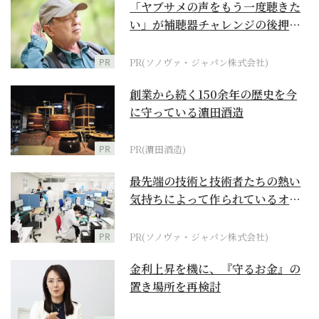
「ヤブサメの声をもう一度聴きた
い」が補聴器チャレンジの後押し
に
PR
PR(ソノヴァ・ジャパン株式会社)
創業から続く150余年の歴史を今
に守っている濵田酒造
PR
PR(濵田酒造)
最先端の技術と技術者たちの熱い
気持ちによって作られているオー
ダーメイド補聴器
PR
PR(ソノヴァ・ジャパン株式会社)
金利上昇を機に、『守るお金』の
置き場所を再検討