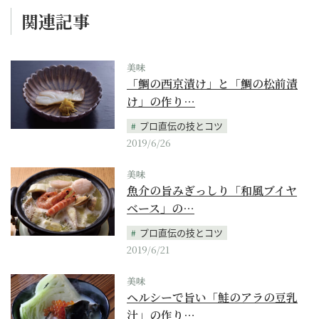
関連記事
美味
「鯛の西京漬け」と「鯛の松前漬
け」の作り…
プロ直伝の技とコツ
2019/6/26
美味
魚介の旨みぎっしり「和風ブイヤ
ベース」の…
プロ直伝の技とコツ
2019/6/21
美味
ヘルシーで旨い「鮭のアラの豆乳
汁」の作り…