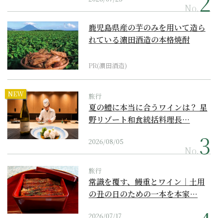
No.
鹿児島県産の芋のみを用いて造ら
れている濵田酒造の本格焼酎
PR(濵田酒造)
NEW
旅行
夏の鱧に本当に合うワインは？ 星
野リゾート和食統括料理長…
2026/08/05
No.
旅行
常識を覆す、鰻重とワイン｜土用
の丑の日のための一本を本家…
2026/07/17