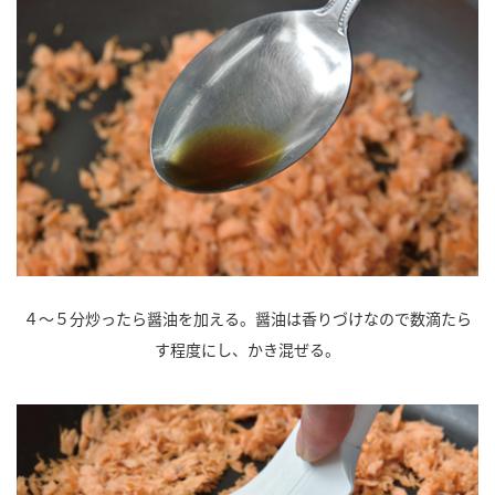
４～５分炒ったら醤油を加える。醤油は香りづけなので数滴たら
す程度にし、かき混ぜる。