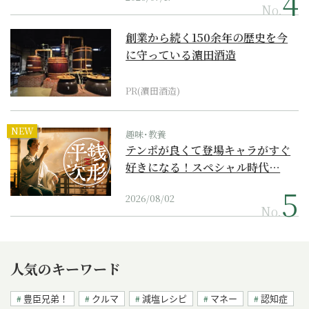
No.
創業から続く150余年の歴史を今
に守っている濵田酒造
PR(濵田酒造)
NEW
趣味･教養
テンポが良くて登場キャラがすぐ
好きになる！スペシャル時代…
2026/08/02
No.
人気のキーワード
豊臣兄弟！
クルマ
減塩レシピ
マネー
認知症