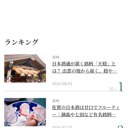
ランキング
美味
日本酒通が頷く銘柄「天穏」と
は？ 出雲の地から届く、穏や…
2026/08/01
No.
美味
佐賀の日本酒は甘口でフルーティ
ー｜鍋島や七田など有名銘柄…
2026/07/25