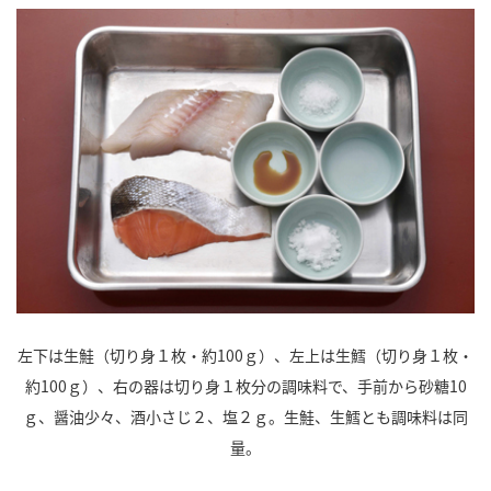
左下は生鮭（切り身１枚・約100ｇ）、左上は生鱈（切り身１枚・
約100ｇ）、右の器は切り身１枚分の調味料で、手前から砂糖10
ｇ、醤油少々、酒小さじ２、塩２ｇ。生鮭、生鱈とも調味料は同
量。