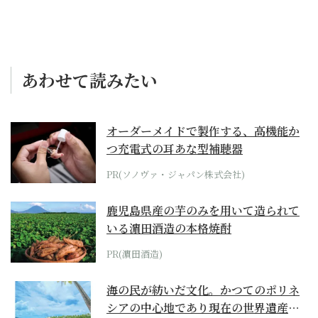
あわせて読みたい
オーダーメイドで製作する、高機能か
つ充電式の耳あな型補聴器
PR(ソノヴァ・ジャパン株式会社)
鹿児島県産の芋のみを用いて造られて
いる濵田酒造の本格焼酎
PR(濵田酒造)
海の民が紡いだ文化。かつてのポリネ
シアの中心地であり現在の世界遺産か