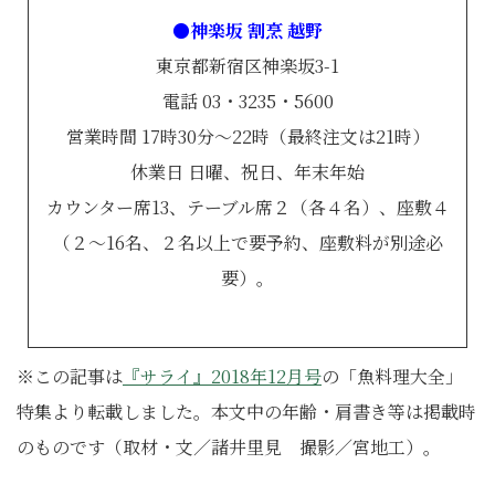
●神楽坂 割烹 越野
東京都新宿区神楽坂3-1
電話 03・3235・5600
営業時間 17時30分～22時（最終注文は21時）
休業日 日曜、祝日、年末年始
カウンター席13、テーブル席２（各４名）、座敷４
（２～16名、２名以上で要予約、座敷料が別途必
要）。
※この記事は
『サライ』2018年12月号
の「魚料理大全」
特集より転載しました。本文中の年齢・肩書き等は掲載時
のものです（取材・文／諸井里見 撮影／宮地工）。