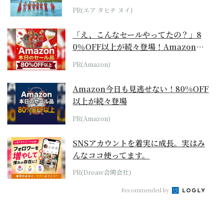
らみえてくる...
PR(エア タヒチ ヌイ)
「え、こんなセールやってたの？」8
0％OFF以上が続々登場！Amazonの
本気が...
PR(Amazon)
Amazon今日も見逃せない！80%OFF
以上が続々登場
PR(Amazon)
SNSアカウントを着実に成長。実はみ
んなココ使ってます。
PR(Dreaw合同会社)
Recommended by