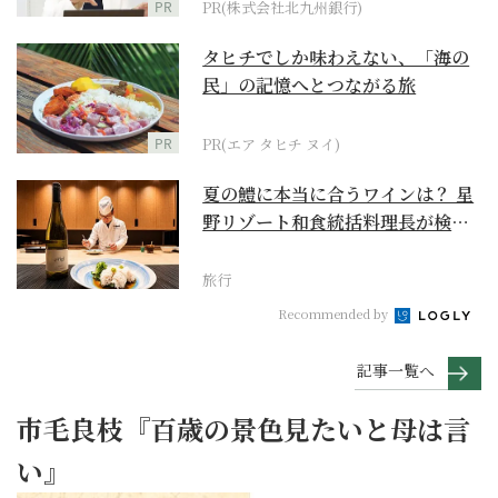
PR
PR(株式会社北九州銀行)
タヒチでしか味わえない、「海の
民」の記憶へとつながる旅
PR
PR(エア タヒチ ヌイ)
夏の鱧に本当に合うワインは？ 星
野リゾート和食統括料理長が検証
【ワイン×和食 至...
旅行
Recommended by
記事一覧へ
市毛良枝『百歳の景色見たいと母は言
い』