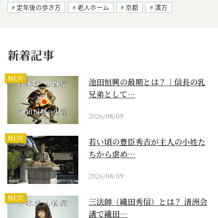
定年後の歩き方
老人ホーム
京都
漢方
新着記事
NEW
池田恒興の最期とは？｜信長の乳
兄弟として…
2026/08/09
NEW
若い頃の豊臣秀吉が主人の小姓た
ちから虐め…
2026/08/09
NEW
三法師（織田秀信）とは？ 清洲会
議で織田…