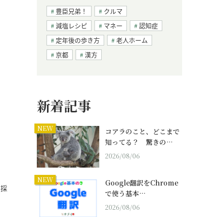
豊臣兄弟！
クルマ
減塩レシピ
マネー
認知症
定年後の歩き方
老人ホーム
京都
漢方
新着記事
NEW
コアラのこと、どこまで
知ってる？ 驚きの…
2026/08/06
NEW
Google翻訳をChrome
を採
で使う基本…
2026/08/06