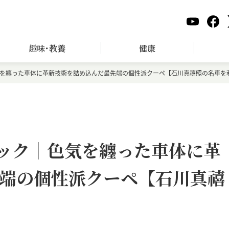
趣味･教養
健康
色気を纏った車体に革新技術を詰め込んだ最先端の個性派クーペ【石川真禧照の名車を
バック｜色気を纏った車体に革
端の個性派クーペ【石川真禧