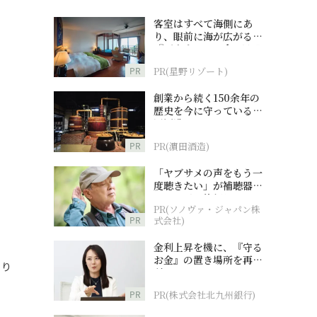
客室はすべて海側にあ
り、眼前に海が広がる
『西表島ホテル by 星野
リゾート』
PR
PR(星野リゾート)
創業から続く150余年の
歴史を今に守っている濵
田酒造
PR
PR(濵田酒造)
「ヤブサメの声をもう一
度聴きたい」が補聴器チ
ャレンジの後押しに
PR(ソノヴァ・ジャパン株
PR
式会社)
金利上昇を機に、『守る
お金』の置き場所を再検
より
討
PR
PR(株式会社北九州銀行)