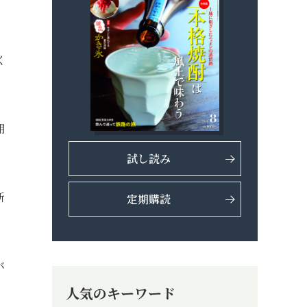
く
用
試し読み
新
定期購読
バ
人気のキーワード