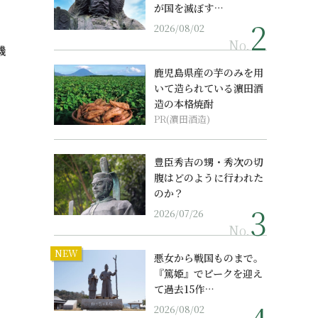
が国を滅ぼす…
2026/08/02
No.
機
鹿児島県産の芋のみを用
いて造られている濵田酒
造の本格焼酎
PR(濵田酒造)
豊臣秀吉の甥・秀次の切
腹はどのように行われた
のか？
2026/07/26
No.
NEW
悪女から戦国ものまで。
『篤姫』でピークを迎え
て過去15作…
2026/08/02