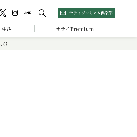
サライプレミアム倶楽部
生活
サライPremium
利く】