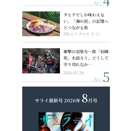
No.
タヒチでしか味わえな
い、「海の民」の記憶へ
とつながる旅
PR(エア タヒチ ヌイ)
衝撃の羽柴与一郎「初陣
死」を語ろう。どうして
守り切れなか…
2026/07/26
No.
8
サライ最新号
2026年
月号