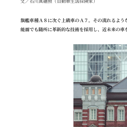
文／石川真禧照（自動車生活探険家）
旗艦車種Ａ８に次ぐ上級車のＡ７。その流れるよう
能面でも随所に革新的な技術を採用し、近未来の車