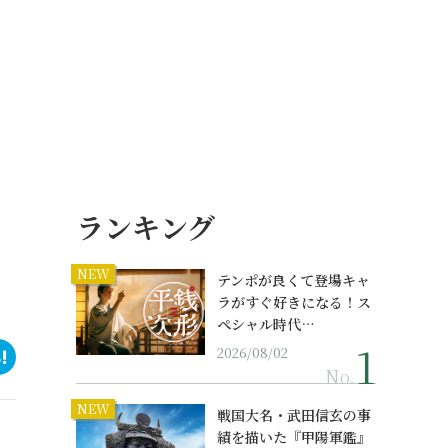
ランキング
NEW
テンポが良くて登場キャ
ラがすぐ好きになる！ス
ペシャル時代…
2026/08/02
No.
NEW
戦国大名・武田信玄の事
績を描いた『甲陽軍鑑』