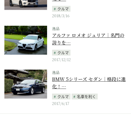
クルマ
2018/3/16
逸品
アルファ ロメオ ジュリア｜名門の
誇りを…
クルマ
2017/12/12
逸品
BMW 5シリーズ セダン｜格段に進
化！…
クルマ
名車を利く
2017/6/17