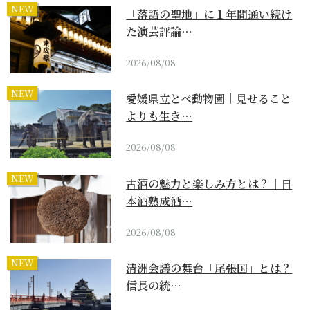
NEW
「落語の聖地」に１年間通い続け
た演芸評論…
2026/08/08
NEW
愛媛県立とべ動物園｜見せること
よりも生き…
2026/08/08
NEW
古酒の魅力と楽しみ方とは？｜日
本酒熟成酒…
2026/08/08
NEW
清洲会議の舞台「尾張国」とは？
信長の統…