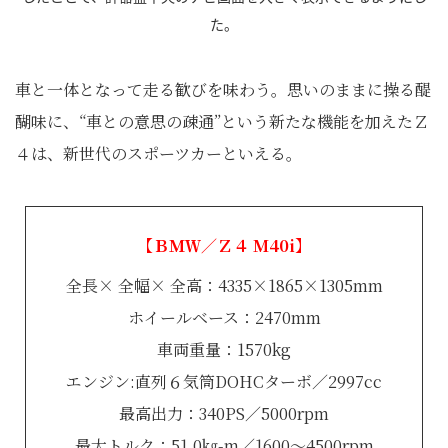
た。
車と一体となって走る歓びを味わう。思いのままに操る醍
醐味に、“車との意思の疎通”という新たな機能を加えたＺ
４は、新世代のスポーツカーといえる。
【ＢＭＷ／Ｚ４ M40i】
全長× 全幅× 全高：4335×1865×1305mm
ホイールベース：2470mm
車両重量：1570kg
エンジン:直列６気筒DOHCターボ／2997cc
最高出力：340PS／5000rpm
最大トルク：51.0㎏-m／1600～4500rpm