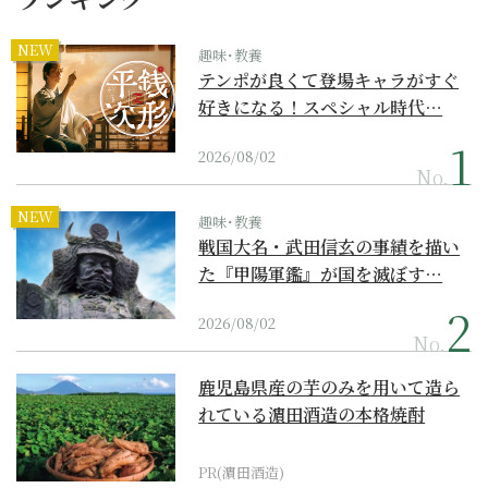
NEW
趣味･教養
テンポが良くて登場キャラがすぐ
好きになる！スペシャル時代…
2026/08/02
No.
NEW
趣味･教養
戦国大名・武田信玄の事績を描い
た『甲陽軍鑑』が国を滅ぼす…
2026/08/02
No.
鹿児島県産の芋のみを用いて造ら
れている濵田酒造の本格焼酎
PR(濵田酒造)