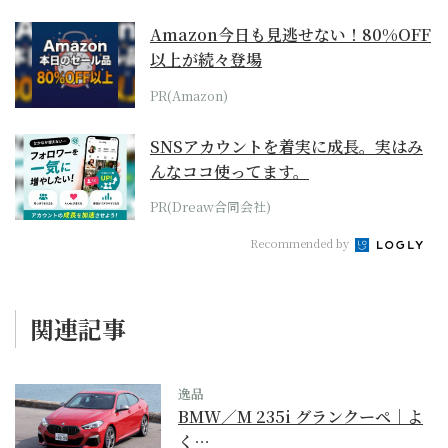
Amazon今日も見逃せない！80%OFF
以上が続々登場
PR(Amazon)
SNSアカウントを着実に成長。実はみ
んなココ使ってます。
PR(Dreaw合同会社)
Recommended by
関連記事
逸品
BMW／M 235i グランクーペ｜よ
く…