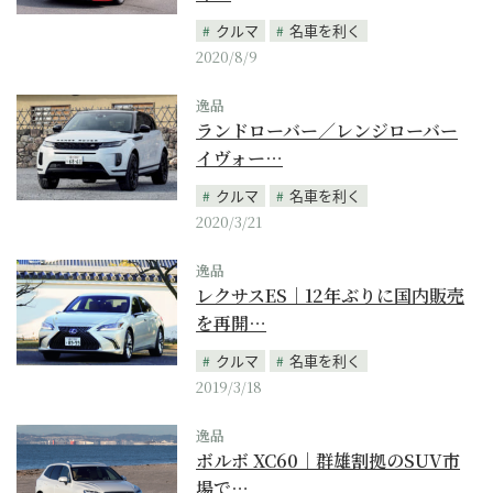
クルマ
名車を利く
2020/8/9
逸品
ランドローバー／レンジローバー
イヴォー…
クルマ
名車を利く
2020/3/21
逸品
レクサスES｜12年ぶりに国内販売
を再開…
クルマ
名車を利く
2019/3/18
逸品
ボルボ XC60｜群雄割拠のSUV市
場で…