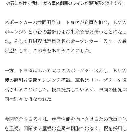
の扉にかけて切れ上がる車体側面のラインが躍動感を演出する。
スポーツカーの共同開発は、トヨタが企画を担当。ＢＭＷ
がエンジンと車台の設計および生産を受け持つことになっ
た。そしてＢＭＷは定員２名のオープンカー「Ｚ４」の最
新型として、この車をあてることにした。
一方、トヨタはふたり乗りのスポーツクーペとし、ＢＭＷ
製の直列６気筒エンジンを搭載。車名は「スープラ」を復
活させることにした。技術提携しているが、車両の開発は
両社別々で行なわれた。
今回紹介するＺ４は、走行性能を向上させるため低重心化
を重視。開閉する屋根は金属や樹脂ではなく、幌を採用し