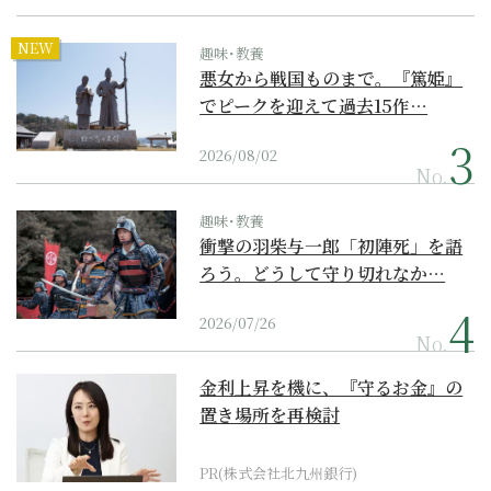
NEW
趣味･教養
悪女から戦国ものまで。『篤姫』
でピークを迎えて過去15作…
2026/08/02
No.
趣味･教養
衝撃の羽柴与一郎「初陣死」を語
ろう。どうして守り切れなか…
2026/07/26
No.
金利上昇を機に、『守るお金』の
置き場所を再検討
PR(株式会社北九州銀行)