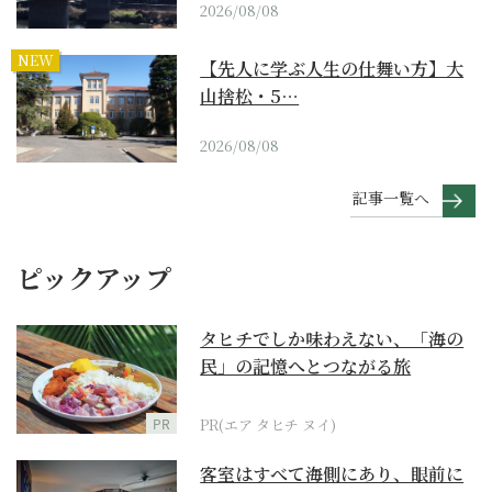
2026/08/08
NEW
【先人に学ぶ人生の仕舞い方】大
山捨松・5…
2026/08/08
記事一覧へ
ピックアップ
タヒチでしか味わえない、「海の
民」の記憶へとつながる旅
PR
PR(エア タヒチ ヌイ)
客室はすべて海側にあり、眼前に