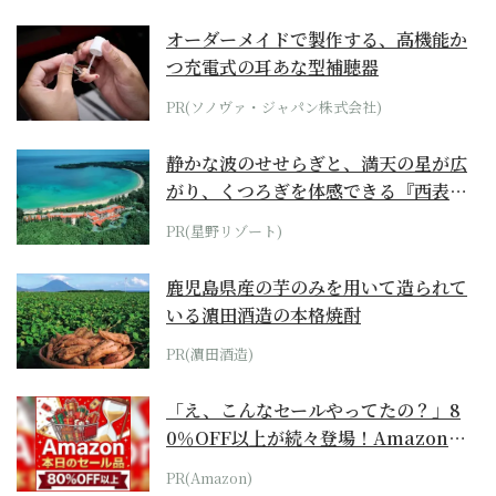
オーダーメイドで製作する、高機能か
つ充電式の耳あな型補聴器
PR(ソノヴァ・ジャパン株式会社)
静かな波のせせらぎと、満天の星が広
がり、くつろぎを体感できる『西表島
ホテル by...
PR(星野リゾート)
鹿児島県産の芋のみを用いて造られて
いる濵田酒造の本格焼酎
PR(濵田酒造)
「え、こんなセールやってたの？」8
0％OFF以上が続々登場！Amazonの
本気が...
PR(Amazon)