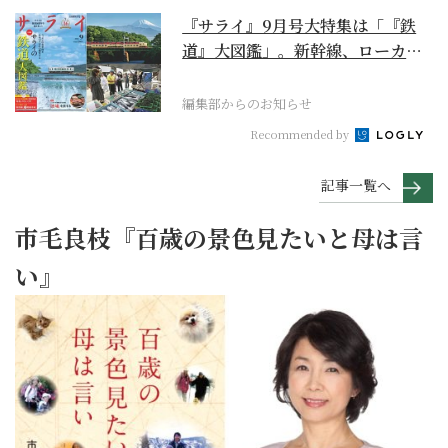
『サライ』9月号大特集は「『鉄
道』大図鑑」。新幹線、ローカル
列車、ケーブルカーか...
編集部からのお知らせ
Recommended by
記事一覧へ
市毛良枝『百歳の景色見たいと母は言
い』