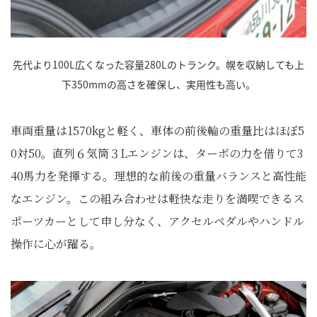
先代より100L広くなった容量280Lのトランク。幌を収納しても上
下350mmの高さを確保し、実用性も高い。
車両重量は1570kgと軽く、車体の前後輪の重量比はほぼ5
0対50。直列６気筒３Lエンジンは、ターボの力を借りて3
40馬力を発揮する。理想的な前後の重量バランスと高性能
なエンジン。この組み合わせは軽快な走りを満喫できるス
ポーツカーとして申し分なく、アクセルペダルやハンドル
操作に心が躍る。