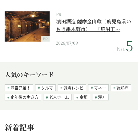
PR
濵田酒造 薩摩金山蔵（鹿児島県い
ちき串木野市）｜「焼酎王…
PR
2026/07/09
No.
人気のキーワード
豊臣兄弟！
クルマ
減塩レシピ
マネー
認知症
定年後の歩き方
老人ホーム
京都
漢方
新着記事