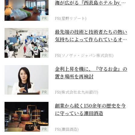
海が広がる『西表島ホテル by 星
野リゾート』
PR
PR(星野リゾート)
最先端の技術と技術者たちの熱い
気持ちによって作られているオー
ダーメイド補聴器
PR
PR(ソノヴァ・ジャパン株式会社)
金利上昇を機に、『守るお金』の
置き場所を再検討
PR
PR(株式会社北九州銀行)
創業から続く150余年の歴史を今
に守っている濵田酒造
PR
PR(濵田酒造)