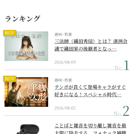
ランキング
NEW
趣味･教養
三法師（織田秀信）とは？ 清洲会
議で織田家の後継者となっ…
2026/08/09
No.
NEW
趣味･教養
テンポが良くて登場キャラがすぐ
好きになる！スペシャル時代…
2026/08/02
No.
ことばと雑音を切り離し雑音を最
大限に除去する、フォナック補聴