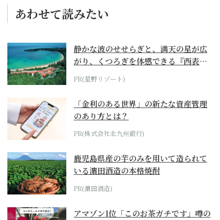
あわせて読みたい
静かな波のせせらぎと、満天の星が広
がり、くつろぎを体感できる『西表島
ホテル by...
PR(星野リゾート)
「金利のある世界」の新たな資産管理
のあり方とは？
PR(株式会社北九州銀行)
鹿児島県産の芋のみを用いて造られて
いる濵田酒造の本格焼酎
PR(濵田酒造)
アマゾン1位「このお茶ガチです」噂の