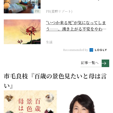
野リゾート』
PR
PR(星野リゾート)
“いつか来る死”が気になってしま
う……。湧き上がる不安をやわら
げて今を大切にする...
生活
Recommended by
記事一覧へ
市毛良枝『百歳の景色見たいと母は言
い』