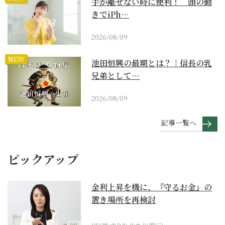
手が離せない時に便利！ 頭の動
きでiPh…
2026/08/09
NEW
池田恒興の最期とは？｜信長の乳
兄弟として…
2026/08/09
記事一覧へ
ピックアップ
金利上昇を機に、『守るお金』の
置き場所を再検討