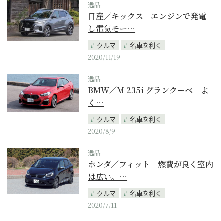
逸品
日産／キックス｜エンジンで発電
し電気モー…
クルマ
名車を利く
2020/11/19
逸品
BMW／M 235i グランクーペ｜よ
く…
クルマ
名車を利く
2020/8/9
逸品
ホンダ／フィット｜燃費が良く室内
は広い。…
クルマ
名車を利く
2020/7/11