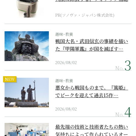
器の最上位モデル
PR(ソノヴァ・ジャパン株式会社)
趣味･教養
戦国大名・武田信玄の事績を描い
た『甲陽軍鑑』が国を滅ぼす…
2026/08/02
No.
NEW
趣味･教養
悪女から戦国ものまで。『篤姫』
でピークを迎えて過去15作…
2026/08/02
No.
最先端の技術と技術者たちの熱い
気持ちによって作られているオー