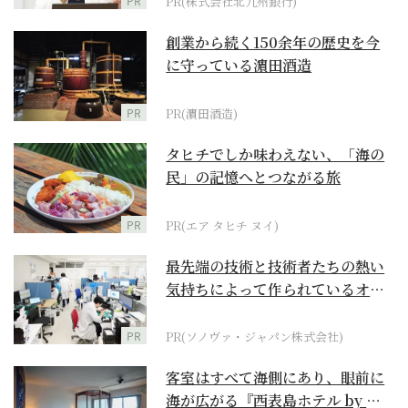
PR
PR(株式会社北九州銀行)
創業から続く150余年の歴史を今
に守っている濵田酒造
PR
PR(濵田酒造)
タヒチでしか味わえない、「海の
民」の記憶へとつながる旅
PR
PR(エア タヒチ ヌイ)
最先端の技術と技術者たちの熱い
気持ちによって作られているオー
ダーメイド補聴器
PR
PR(ソノヴァ・ジャパン株式会社)
客室はすべて海側にあり、眼前に
海が広がる『西表島ホテル by 星