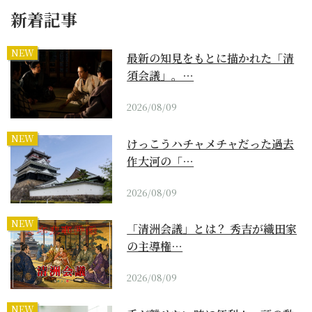
新着記事
NEW
最新の知見をもとに描かれた「清
須会議」。…
2026/08/09
NEW
けっこうハチャメチャだった過去
作大河の「…
2026/08/09
NEW
「清洲会議」とは？ 秀吉が織田家
の主導権…
2026/08/09
NEW