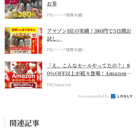
お茶
PR(ハーブ健康本舗)
アマゾン1位の実績！380円で5日間お
試し。
PR(ハーブ健康本舗)
「え、こんなセールやってたの？」8
0％OFF以上が続々登場！Amazonの
本気が...
PR(Amazon)
Recommended by
関連記事