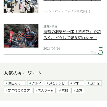
ダーメイド補聴器
PR(ソノヴァ・ジャパン株式会社)
趣味･教養
衝撃の羽柴与一郎「初陣死」を語
ろう。どうして守り切れなか…
2026/07/26
No.
人気のキーワード
豊臣兄弟！
クルマ
減塩レシピ
マネー
認知症
定年後の歩き方
老人ホーム
京都
漢方