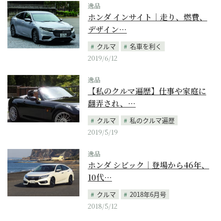
逸品
ホンダ インサイト｜走り、燃費、
デザイン…
クルマ
名車を利く
2019/6/12
逸品
【私のクルマ遍歴】仕事や家庭に
翻弄され、…
クルマ
私のクルマ遍歴
2019/5/19
逸品
ホンダ シビック｜登場から46年、
10代…
クルマ
2018年6月号
2018/5/12