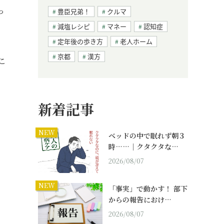
っ
豊臣兄弟！
クルマ
減塩レシピ
マネー
認知症
定年後の歩き方
老人ホーム
京都
漢方
こ
新着記事
NEW
ベッドの中で眠れず朝３
時……｜クタクタな…
2026/08/07
NEW
「事実」で動かす！ 部下
からの報告におけ…
2026/08/07