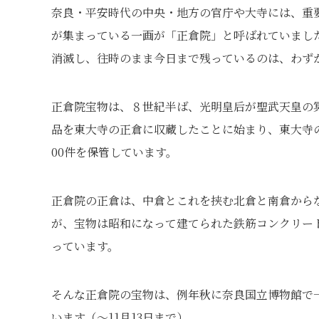
奈良・平安時代の中央・地方の官庁や大寺には、重
が集まっている一画が「正倉院」と呼ばれていまし
消滅し、往時のまま今日まで残っているのは、わず
正倉院宝物は、８世紀半ば、光明皇后が聖武天皇の
品を東大寺の正倉に収蔵したことに始まり、東大寺
00件を保管しています。
正倉院の正倉は、中倉とこれを挟む北倉と南倉から
が、宝物は昭和になって建てられた鉄筋コンクリー
っています。
そんな正倉院の宝物は、例年秋に奈良国立博物館で
います（～11月13日まで）