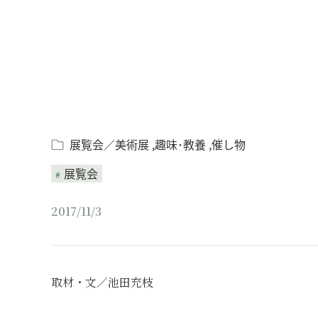
展覧会／美術展
趣味･教養
催し物
展覧会
2017/11/3
取材・文／池田充枝