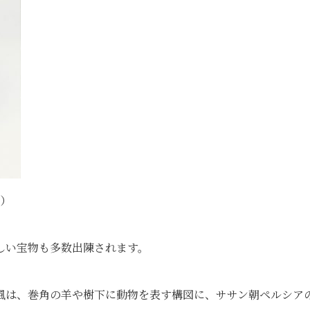
１）
しい宝物も多数出陳されます。
風は、巻角の羊や樹下に動物を表す構図に、ササン朝ペルシア