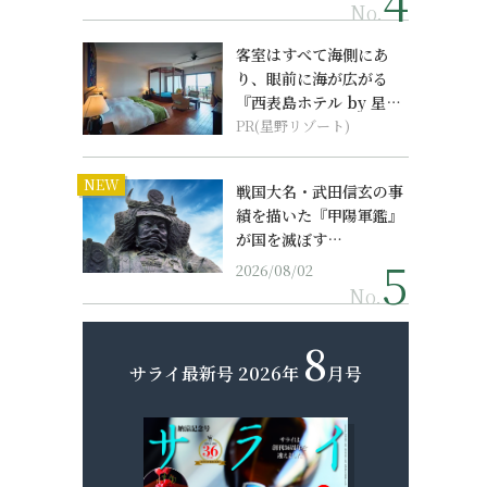
No.
客室はすべて海側にあ
り、眼前に海が広がる
『西表島ホテル by 星野
リゾート』
PR(星野リゾート)
NEW
戦国大名・武田信玄の事
績を描いた『甲陽軍鑑』
が国を滅ぼす…
2026/08/02
No.
8
サライ最新号
2026年
月号