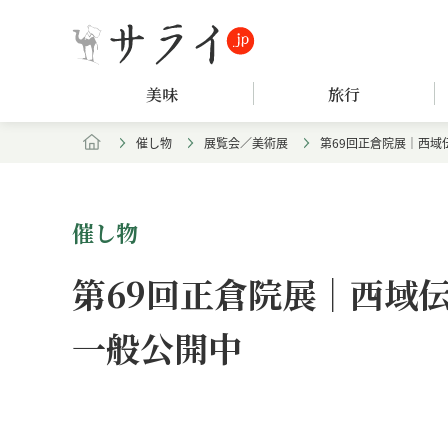
美味
旅行
催し物
展覧会／美術展
第69回正倉院展｜西
催し物
第69回正倉院展｜西域
一般公開中
Loaded
:
/
Unmute
4.97%