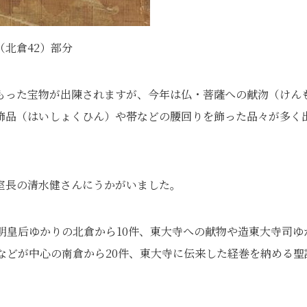
北倉42）部分
もった宝物が出陳されますが、今年は仏・菩薩への献沕（けん
飾品（はいしょくひん）や帯などの腰回りを飾った品々が多く
室長の清水健さんにうかがいました。
明皇后ゆかりの北倉から10件、東大寺への献物や造東大寺司ゆ
などが中心の南倉から20件、東大寺に伝来した経巻を納める聖