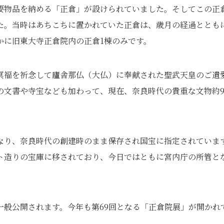
要物品を納める「正倉」が設けられていました。そしてこの正
た。当時はあちこちに置かれていた正倉は、歳月の経過ととも
かに旧東大寺正倉院内の正倉1棟のみです。
冥福を祈念して廬舎那仏（大仏）に奉献された聖武天皇のご遺
の文書や寺宝なども加わって、現在、奈良時代の貴重な文物約9
なり、奈良時代の創建時のまま保存され国宝に指定されていま
ト造りの宝庫に移されており、今日ではともに宮内庁の所管と
一般公開されます。今年も第69回となる「正倉院展」が開かれ