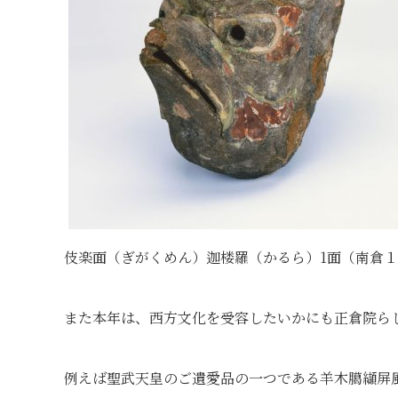
伎楽面（ぎがくめん）迦楼羅（かるら）1面（南倉
また本年は、西方文化を受容したいかにも正倉院ら
例えば聖武天皇のご遺愛品の一つである羊木臈纈屏