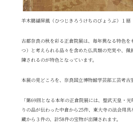
羊木臈纈屏風（ひつじきろうけちのびょうぶ）１扇（
古都奈良の秋を彩る正倉院展は、毎年異なる特色を
つ）と考えられる品々を含めた仏具類の充実や、佩
陳されるのが特色となっています。
本展の見どころを、奈良国立博物館学芸部工芸考古
「第69回となる本年の正倉院展には、聖武天皇・光
りの品が伝わった中倉から25件、東大寺の法会用具
蔵から３件の、計58件の宝物が出陳されます。