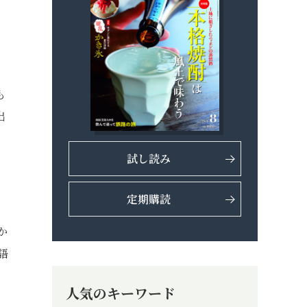
も
出
試し読み
定期購読
か
語
人気のキーワード