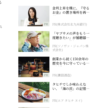
る
金利上昇を機に、『守る
お金』の置き場所を再検
討
PR
PR(株式会社北九州銀行)
れ
「ヤブサメの声をもう一
度聴きたい」が補聴器チ
ャレンジの後押しに
PR(ソノヴァ・ジャパン株
PR
式会社)
創業から続く150余年の
歴史を今に守っている濵
田酒造
PR
PR(濵田酒造)
タヒチでしか味わえな
い、「海の民」の記憶へ
とつながる旅
PR
PR(エア タヒチ ヌイ)