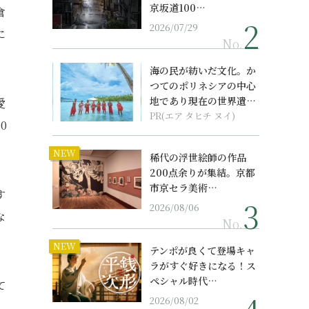
京坂道100…
倉
2026/07/29
に
No.
海の民が紡いだ文化。か
つてのポリネシアの中心
地であり現在の世界遺産
愛
からみえてくる...
PR(エア タヒチ ヌイ)
0
NEW
稀代の浮世絵師の作品
200点余りが集結。京都
市京セラ美術…
す
2026/08/06
な
No.
NEW
テンポが良くて登場キャ
ラがすぐ好きになる！ス
ペシャル時代…
て
2026/08/02