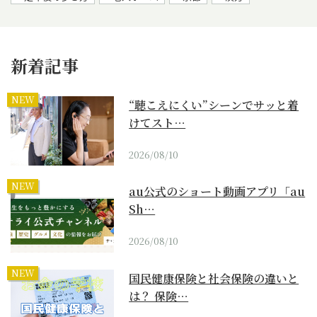
新着記事
NEW
“聴こえにくい”シーンでサッと着
けてスト…
2026/08/10
NEW
au公式のショート動画アプリ「au
Sh…
2026/08/10
NEW
国民健康保険と社会保険の違いと
は？ 保険…