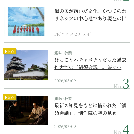
海の民が紡いだ文化。かつてのポ
リネシアの中心地であり現在の世
界遺産からみえてくる...
PR(エア タヒチ ヌイ)
NEW
趣味･教養
けっこうハチャメチャだった過去
作大河の「清須会議」。茶々…
2026/08/09
No.
NEW
趣味･教養
最新の知見をもとに描かれた「清
須会議」。制作陣の腕の見せ…
2026/08/09
No.