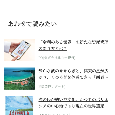
あわせて読みたい
「金利のある世界」の新たな資産管理
のあり方とは？
PR(株式会社北九州銀行)
静かな波のせせらぎと、満天の星が広
がり、くつろぎを体感できる『西表島
ホテル by...
PR(星野リゾート)
海の民が紡いだ文化。かつてのポリネ
シアの中心地であり現在の世界遺産か
らみえてくる...
PR(エア タヒチ ヌイ)