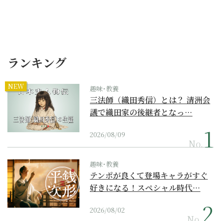
ランキング
NEW
趣味･教養
三法師（織田秀信）とは？ 清洲会
議で織田家の後継者となっ…
2026/08/09
No.
趣味･教養
テンポが良くて登場キャラがすぐ
好きになる！スペシャル時代…
2026/08/02
No.