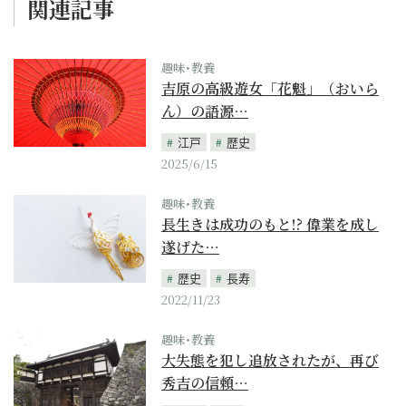
関連記事
趣味･教養
吉原の高級遊女「花魁」（おいら
ん）の語源…
江戸
歴史
2025/6/15
趣味･教養
長生きは成功のもと!? 偉業を成し
遂げた…
歴史
長寿
2022/11/23
趣味･教養
大失態を犯し追放されたが、再び
秀吉の信頼…