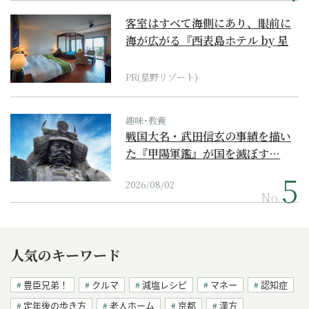
客室はすべて海側にあり、眼前に
海が広がる『西表島ホテル by 星
野リゾート』
PR(星野リゾート)
趣味･教養
戦国大名・武田信玄の事績を描い
た『甲陽軍鑑』が国を滅ぼす…
2026/08/02
No.
人気のキーワード
豊臣兄弟！
クルマ
減塩レシピ
マネー
認知症
定年後の歩き方
老人ホーム
京都
漢方