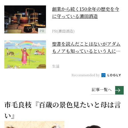
創業から続く150余年の歴史を今
に守っている濵田酒造
PR
PR(濵田酒造)
聖書を読んだことはないがアダム
もノアも知っているという人に
『創世記』がもたらすア...
生活
Recommended by
記事一覧へ
市毛良枝『百歳の景色見たいと母は言
い』