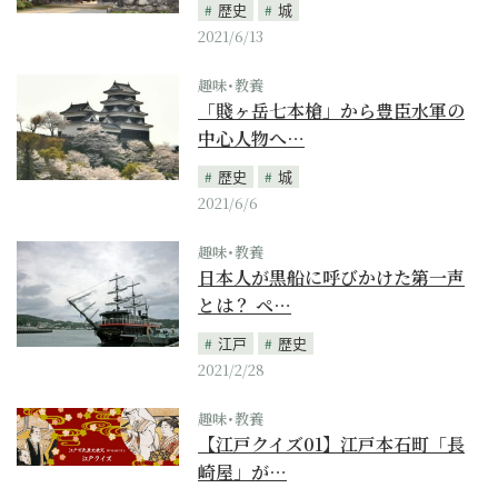
歴史
城
2021/6/13
趣味･教養
「賤ヶ岳七本槍」から豊臣水軍の
中心人物へ…
歴史
城
2021/6/6
趣味･教養
日本人が黒船に呼びかけた第一声
とは？ ペ…
江戸
歴史
2021/2/28
趣味･教養
【江戸クイズ01】江戸本石町「長
崎屋」が…