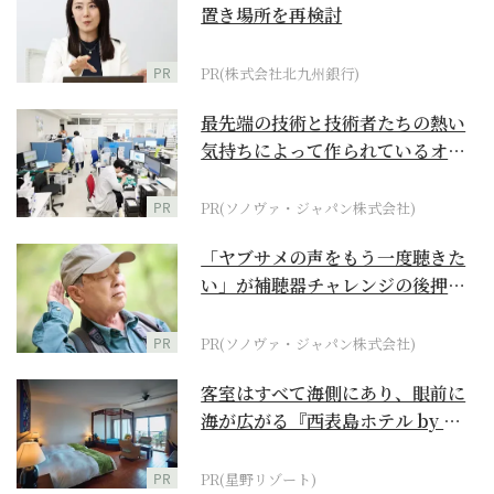
置き場所を再検討
PR
PR(株式会社北九州銀行)
最先端の技術と技術者たちの熱い
気持ちによって作られているオー
ダーメイド補聴器
PR
PR(ソノヴァ・ジャパン株式会社)
「ヤブサメの声をもう一度聴きた
い」が補聴器チャレンジの後押し
に
PR
PR(ソノヴァ・ジャパン株式会社)
客室はすべて海側にあり、眼前に
海が広がる『西表島ホテル by 星
野リゾート』
PR
PR(星野リゾート)