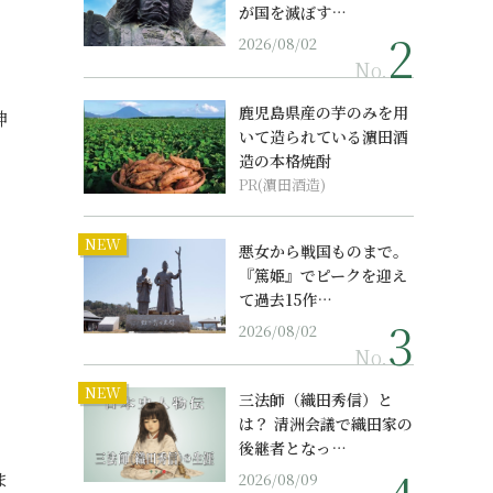
が国を滅ぼす…
2026/08/02
No.
鹿児島県産の芋のみを用
神
いて造られている濵田酒
、
造の本格焼酎
PR(濵田酒造)
NEW
悪女から戦国ものまで。
『篤姫』でピークを迎え
て過去15作…
2026/08/02
No.
NEW
三法師（織田秀信）と
は？ 清洲会議で織田家の
後継者となっ…
ま
2026/08/09