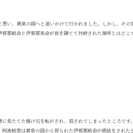
と思い、黄泉の国へと追いかけて行かれました。しかし、その
伊邪那岐命と伊邪那美命が岩を隔てて対峙された場所とはどこ
猪に見たてた焼け石を転がされ、殺されてしまったところです
。阿波岐原は黄泉の国から戻られた伊邪那岐命が禊祓をされた