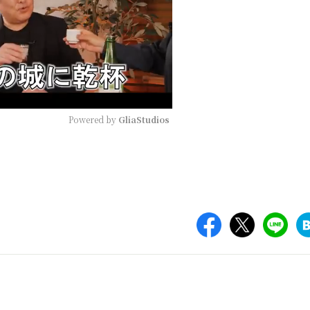
Powered by 
GliaStudios
Mute