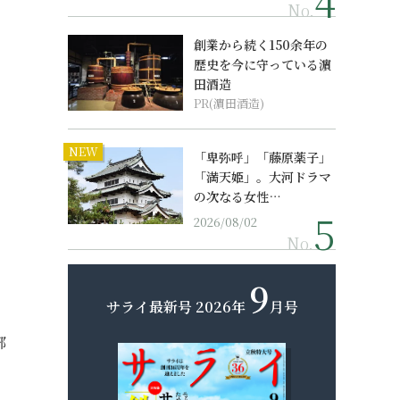
No.
創業から続く150余年の
歴史を今に守っている濵
田酒造
PR(濵田酒造)
NEW
「卑弥呼」「藤原薬子」
「満天姫」。大河ドラマ
の次なる女性…
2026/08/02
No.
9
サライ最新号
2026年
月号
邪