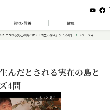
趣味･教養
健康
んだとされる実在の島とは？「国生み神話」クイズ4問
2ページ目
生んだとされる実在の島と
ズ4問
もっと見る
arrow_forward_ios