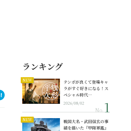
ランキング
NEW
テンポが良くて登場キャ
ラがすぐ好きになる！ス
ペシャル時代…
2026/08/02
No.
NEW
戦国大名・武田信玄の事
績を描いた『甲陽軍鑑』