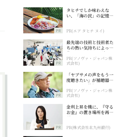
タヒチでしか味わえな
い、「海の民」の記憶へ
とつながる旅
PR
PR(エア タヒチ ヌイ)
最先端の技術と技術者た
ちの熱い気持ちによって
作られているオーダーメ
PR(ソノヴァ・ジャパン株
イド補聴器
PR
式会社)
「ヤブサメの声をもう一
度聴きたい」が補聴器チ
ャレンジの後押しに
PR(ソノヴァ・ジャパン株
PR
式会社)
金利上昇を機に、『守る
お金』の置き場所を再検
討
PR
PR(株式会社北九州銀行)