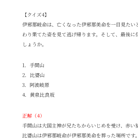
【クイズ4】
伊邪那岐命は、亡くなった伊邪那美命を一目見たい
わり果てた姿を見て逃げ帰ります。そして、最後に
しょうか。
1．手間山
2．比婆山
3．阿波岐原
4．黄泉比良坂
正解（4）
手間山は大国主神が兄たちからいじめを受け、赤い
比婆山は伊邪那岐命が伊邪那美命を葬った場所です