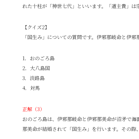
れた十柱が「神世七代」といいます。「道主貴」は
【クイズ2】
「国生み」についての質問です。伊邪那岐命と伊邪
1．おのごろ島
2．大八島国
3．淡路島
4．対馬
正解（3）
おのごろ島は、伊邪那岐命と伊邪那美命が沼矛で海
那美命が結婚されて「国生み」を行います。その際