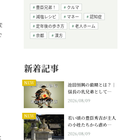
豊臣兄弟！
クルマ
減塩レシピ
マネー
認知症
変
定年後の歩き方
老人ホーム
で
京都
漢方
新着記事
NEW
池田恒興の最期とは？｜
信長の乳兄弟として…
2026/08/09
NEW
若い頃の豊臣秀吉が主人
の小姓たちから虐め…
。
2026/08/09
と