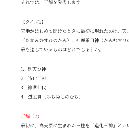
それでは、正解を発表します！
【クイズ1】
天地がはじめて開けたときに最初に現れたのは、天
（たかみむすひのかみ）、神産巣日神（かみむすひ
最も適しているものはどれでしょうか。
1．別天つ神
2．造化三神
3．神世七代
4．道主貴（みちぬしのむち）
正解（2）
最初に、高天原に生まれた三柱を「造化三神」とい