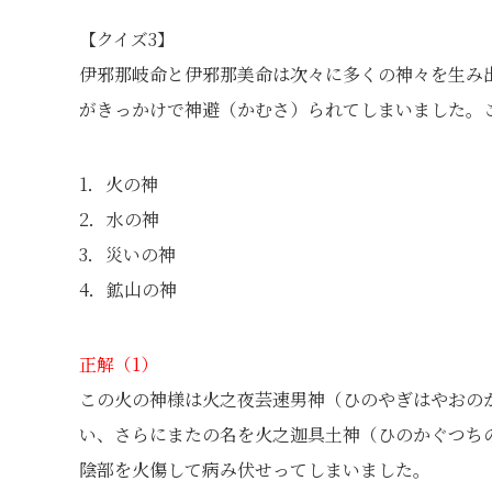
【クイズ3】
伊邪那岐命と伊邪那美命は次々に多くの神々を生み
がきっかけで神避（かむさ）られてしまいました。
1．火の神
2．水の神
3．災いの神
4．鉱山の神
正解（1）
この火の神様は火之夜芸速男神（ひのやぎはやおの
い、さらにまたの名を火之迦具土神（ひのかぐつち
陰部を火傷して病み伏せってしまいました。