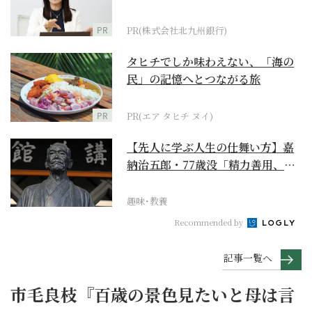
PR
PR(株式会社北九州銀行)
タヒチでしか味わえない、「海の
民」の記憶へとつながる旅
PR
PR(エア タヒチ ヌイ)
【先人に学ぶ人生の仕舞い方】嘉
納治五郎・77歳没「精力善用、自
他共栄」
趣味･教養
Recommended by
記事一覧へ
市毛良枝『百歳の景色見たいと母は言