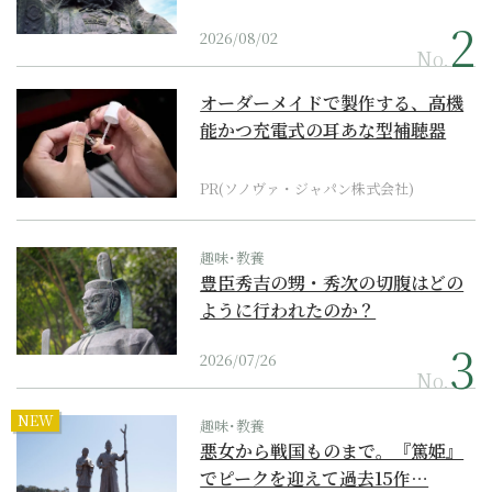
2026/08/02
No.
オーダーメイドで製作する、高機
能かつ充電式の耳あな型補聴器
PR(ソノヴァ・ジャパン株式会社)
趣味･教養
豊臣秀吉の甥・秀次の切腹はどの
ように行われたのか？
2026/07/26
No.
NEW
趣味･教養
悪女から戦国ものまで。『篤姫』
でピークを迎えて過去15作…