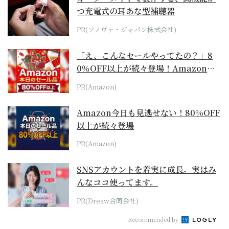
つ充電式の耳あな型補聴器
PR(ソノヴァ・ジャパン株式会社)
「え、こんなセールやってたの？」8
0％OFF以上が続々登場！Amazonの
本気が...
PR(Amazon)
Amazon今日も見逃せない！80%OFF
以上が続々登場
PR(Amazon)
SNSアカウントを着実に成長。実はみ
んなココ使ってます。
PR(Dreaw合同会社)
Recommended by