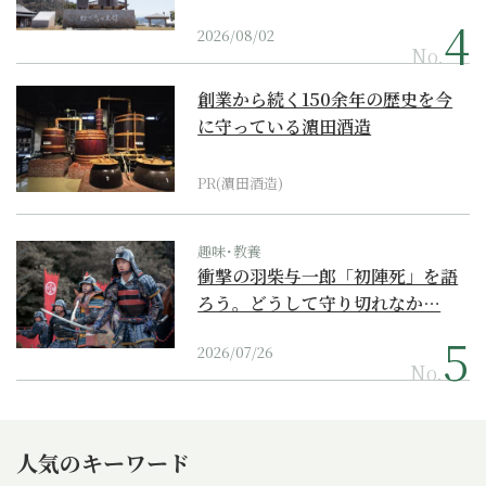
2026/08/02
No.
創業から続く150余年の歴史を今
に守っている濵田酒造
PR(濵田酒造)
趣味･教養
衝撃の羽柴与一郎「初陣死」を語
ろう。どうして守り切れなか…
2026/07/26
No.
人気のキーワード