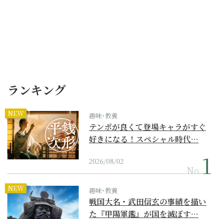
ランキング
NEW
趣味･教養
テンポが良くて登場キャラがすぐ
好きになる！スペシャル時代…
2026/08/02
No.
NEW
趣味･教養
戦国大名・武田信玄の事績を描い
た『甲陽軍鑑』が国を滅ぼす…