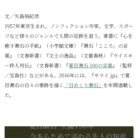
文／矢島裕紀彦
1957年東京生まれ。ノンフィクション作家。文学、スポー
ツなど様々のジャンルで人間の足跡を追う。著書に『心を
癒す漱石の手紙』（小学館文庫）『漱石「こころ」の言
葉』（文春新書）『文士の逸品』（文藝春秋）『ウイスキ
ー粋人列伝』（文春新書）『
夏目漱石 100の言葉
』（監修
／宝島社）などがある。2016年には、『サライ.jp』で夏
目漱石の日々の事跡を描く
「日めくり漱石」
を年間連載し
た。