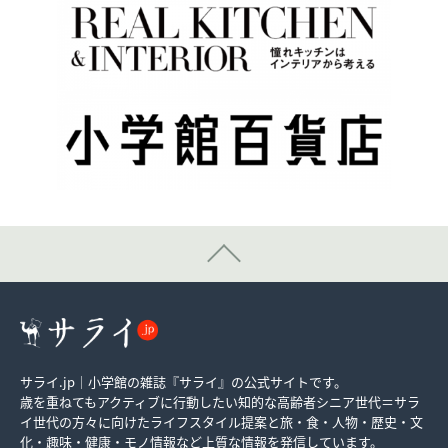
サライ.jp｜小学館の雑誌『サライ』の公式サイトです。
歳を重ねてもアクティブに行動したい知的な高齢者シニア世代＝サラ
イ世代の方々に向けたライフスタイル提案と旅・食・人物・歴史・文
化・趣味・健康・モノ情報など上質な情報を発信しています。