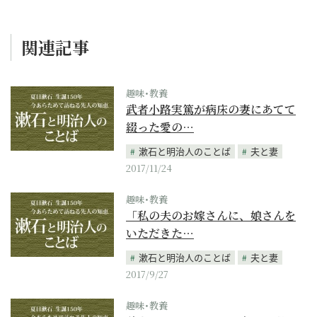
関連記事
趣味･教養
武者小路実篤が病床の妻にあてて
綴った愛の…
漱石と明治人のことば
夫と妻
2017/11/24
趣味･教養
「私の夫のお嫁さんに、娘さんを
いただきた…
漱石と明治人のことば
夫と妻
2017/9/27
趣味･教養