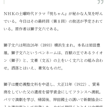
ＮＨＫの土曜時代ドラマ『悦ちゃん』が秘かな人気を呼ん
でいる。今日はその最終回（第８回）の放送が予定されて
いる。原作者は獅子文六である。
獅子文六は明治26年（1893）横浜生まれ。本名は岩田豊
雄。獅子文六というペンネームは、百獣の王であるライオ
ン（獅子）と、文豪（文五）の上をいく文六との組み合わ
せ。洒落とはいえ、豪気なものだ。
獅子は慶応義塾文科を中退し、大正11年（1922）、貿易
商をしていた父の遺産を留学資金にしてフランスへ渡航。
パリで演劇を学び、帰国後、岸田國士の誘いで新劇協会に