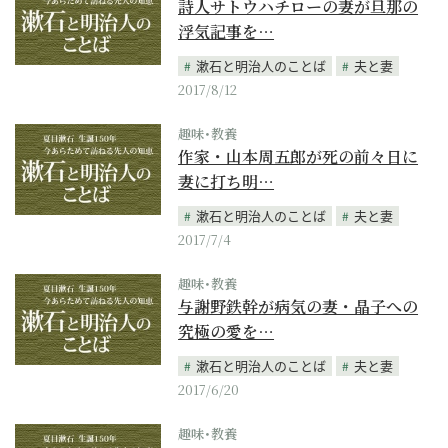
詩人サトウハチローの妻が旦那の
浮気記事を…
漱石と明治人のことば
夫と妻
2017/8/12
趣味･教養
作家・山本周五郎が死の前々日に
妻に打ち明…
漱石と明治人のことば
夫と妻
2017/7/4
趣味･教養
与謝野鉄幹が病気の妻・晶子への
究極の愛を…
漱石と明治人のことば
夫と妻
2017/6/20
趣味･教養