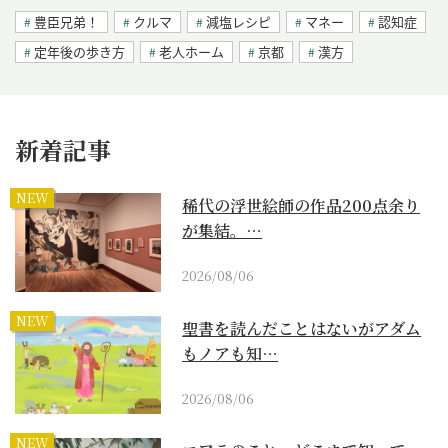
豊臣兄弟！
クルマ
減塩レシピ
マネー
認知症
定年後の歩き方
老人ホーム
京都
漢方
新着記事
NEW
稀代の浮世絵師の作品200点余り
が集結。…
2026/08/06
NEW
聖書を読んだことはないがアダム
もノアも知…
2026/08/06
NEW