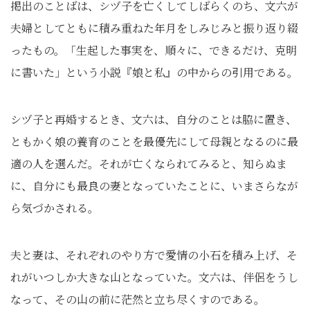
掲出のことばは、シヅ子を亡くしてしばらくのち、文六が
夫婦としてともに積み重ねた年月をしみじみと振り返り綴
ったもの。「生起した事実を、順々に、できるだけ、克明
に書いた」という小説『娘と私』の中からの引用である。
シヅ子と再婚するとき、文六は、自分のことは脇に置き、
ともかく娘の養育のことを最優先にして母親となるのに最
適の人を選んだ。それが亡くなられてみると、知らぬま
に、自分にも最良の妻となっていたことに、いまさらなが
ら気づかされる。
夫と妻は、それぞれのやり方で愛情の小石を積み上げ、そ
れがいつしか大きな山となっていた。文六は、伴侶をうし
なって、その山の前に茫然と立ち尽くすのである。