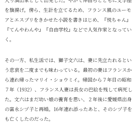
入り演出家として出発した。やがて岸田らとともに文学座
を旗揚げ。傍ら、生計を立てるため、フランス風のユーモ
アとエスプリをきかせた小説を書きはじめ、『悦ちゃん』
『てんやわんや』『自由学校』などで人気作家となってい
く。
その一方、私生活では、獅子文六は、妻に先立たれるとい
う悲哀を二度までも味わっている。最初の妻はフランスか
ら連れ帰ったマリイ・ショウミイ。帰国から７年目の昭和
７年（1932）、フランス人妻は長女の巴絵を残して病死し
た。文六はまだ幼い娘の養育を思い、２年後に愛媛県出身
の富永シヅ子と再婚。16年連れ添ったあと、そのシヅ子を
も亡くしたのだった。