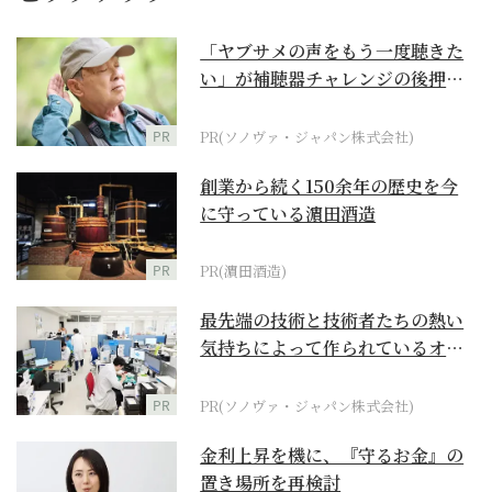
「ヤブサメの声をもう一度聴きた
い」が補聴器チャレンジの後押し
に
PR
PR(ソノヴァ・ジャパン株式会社)
創業から続く150余年の歴史を今
に守っている濵田酒造
PR
PR(濵田酒造)
最先端の技術と技術者たちの熱い
気持ちによって作られているオー
ダーメイド補聴器
PR
PR(ソノヴァ・ジャパン株式会社)
金利上昇を機に、『守るお金』の
置き場所を再検討