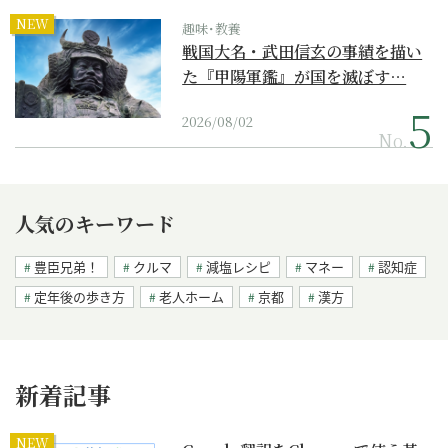
NEW
趣味･教養
戦国大名・武田信玄の事績を描い
た『甲陽軍鑑』が国を滅ぼす…
2026/08/02
No.
人気のキーワード
豊臣兄弟！
クルマ
減塩レシピ
マネー
認知症
定年後の歩き方
老人ホーム
京都
漢方
新着記事
NEW