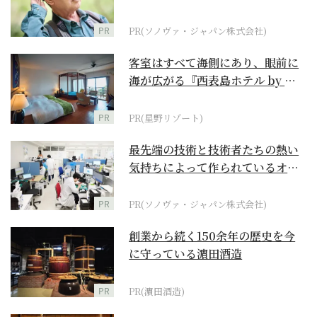
に
PR
PR(ソノヴァ・ジャパン株式会社)
客室はすべて海側にあり、眼前に
海が広がる『西表島ホテル by 星
野リゾート』
PR
PR(星野リゾート)
最先端の技術と技術者たちの熱い
気持ちによって作られているオー
ダーメイド補聴器
PR
PR(ソノヴァ・ジャパン株式会社)
創業から続く150余年の歴史を今
に守っている濵田酒造
PR
PR(濵田酒造)