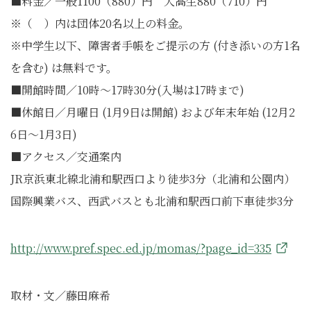
■料金／一般1100（880）円 大高生880（710）円
※（ ）内は団体20名以上の料金。
※中学生以下、障害者手帳をご提示の方 (付き添いの方1名
を含む) は無料です。
■開館時間／10時～17時30分(入場は17時まで)
■休館日／月曜日 (1月9日は開館) および年末年始 (12月2
6日〜1月3日)
■アクセス／交通案内
JR京浜東北線北浦和駅西口より徒歩3分（北浦和公園内）
国際興業バス、西武バスとも北浦和駅西口前下車徒歩3分
http://www.pref.spec.ed.jp/momas/?page_id=335
取材・文／藤田麻希