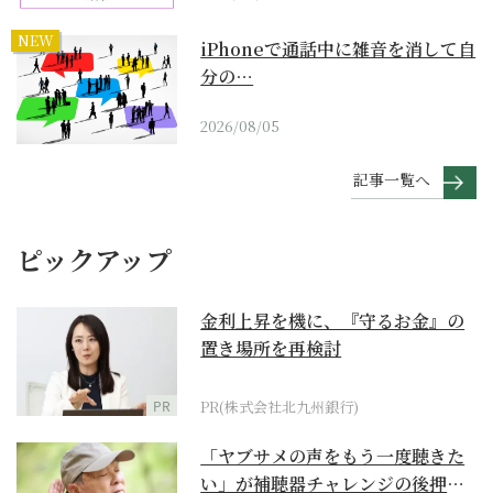
NEW
iPhoneで通話中に雑音を消して自
分の…
2026/08/05
記事一覧へ
ピックアップ
金利上昇を機に、『守るお金』の
置き場所を再検討
PR
PR(株式会社北九州銀行)
「ヤブサメの声をもう一度聴きた
い」が補聴器チャレンジの後押し