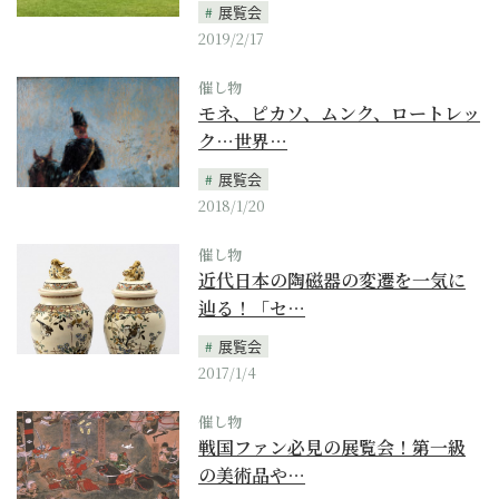
展覧会
2019/2/17
催し物
モネ、ピカソ、ムンク、ロートレッ
ク…世界…
展覧会
2018/1/20
催し物
近代日本の陶磁器の変遷を一気に
辿る！「セ…
展覧会
2017/1/4
催し物
戦国ファン必見の展覧会！第一級
の美術品や…