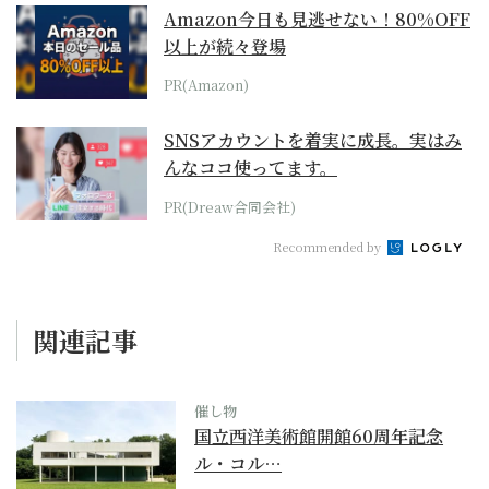
Amazon今日も見逃せない！80%OFF
以上が続々登場
PR(Amazon)
SNSアカウントを着実に成長。実はみ
んなココ使ってます。
PR(Dreaw合同会社)
Recommended by
関連記事
催し物
国立西洋美術館開館60周年記念
ル・コル…