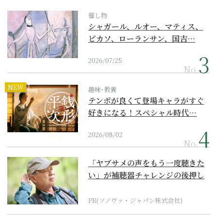
催し物
シャガール、ルオー、マティス、
ピカソ、ローランサン、国吉…
2026/07/25
No.
NEW
趣味･教養
テンポが良くて登場キャラがすぐ
好きになる！スペシャル時代…
2026/08/02
No.
「ヤブサメの声をもう一度聴きた
い」が補聴器チャレンジの後押し
に
PR(ソノヴァ・ジャパン株式会社)