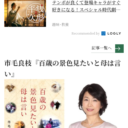
テンポが良くて登場キャラがすぐ
好きになる！スペシャル時代劇
『銭形平次』に２作目は...
趣味･教養
Recommended by
記事一覧へ
市毛良枝『百歳の景色見たいと母は言
い』