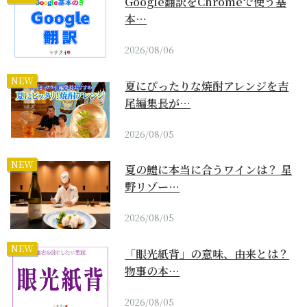
Google翻訳をChromeで使う基
本…
2026/08/06
NEW
夏にぴったりな焼酎アレンジを吉
尾編集長が…
2026/08/05
NEW
夏の鱧に本当に合うワインは？ 星
野リゾー…
2026/08/05
NEW
「眼光紙背」の意味、由来とは？
物事の本…
2026/08/05