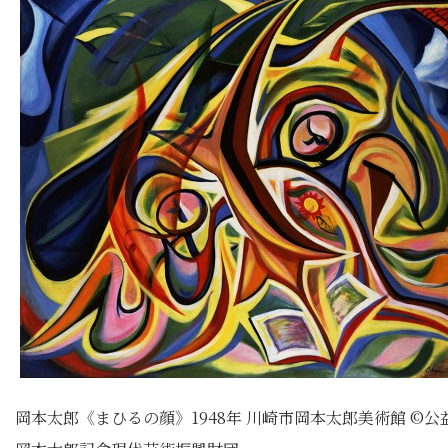
岡本太郎《まひるの顔》1948年 川崎市岡本太郎美術館 ©公