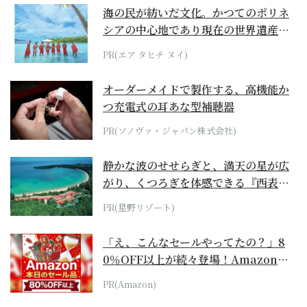
海の民が紡いだ文化。かつてのポリネ
シアの中心地であり現在の世界遺産か
らみえてくる...
PR(エア タヒチ ヌイ)
オーダーメイドで製作する、高機能か
つ充電式の耳あな型補聴器
PR(ソノヴァ・ジャパン株式会社)
静かな波のせせらぎと、満天の星が広
がり、くつろぎを体感できる『西表島
ホテル by...
PR(星野リゾート)
「え、こんなセールやってたの？」8
0％OFF以上が続々登場！Amazonの
本気が...
PR(Amazon)