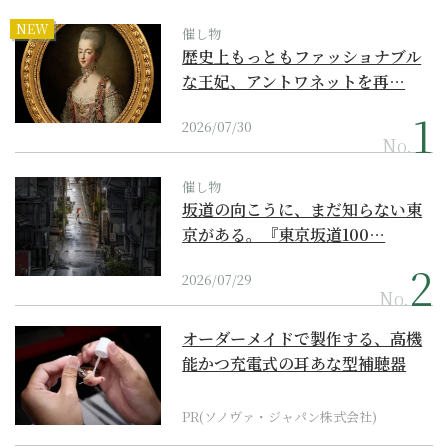
NEW
催し物
歴史上もっともファッショナブル
な王妃、アントワネットを再…
2026/07/30
No.
催し物
坂道の向こうに、まだ知らない東
京がある。『東京坂道100…
2026/07/29
No.
オーダーメイドで製作する、高機
能かつ充電式の耳あな型補聴器
PR(ソノヴァ・ジャパン株式会社)