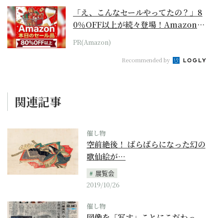
「え、こんなセールやってたの？」8
0％OFF以上が続々登場！Amazonの
本気が...
PR(Amazon)
Recommended by
関連記事
催し物
空前絶後！ ばらばらになった幻の
歌仙絵が…
展覧会
2019/10/26
催し物
図像を「写す」ことにこだわっ