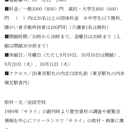
■料金／一般1000（800）円 高校・大学生800（600）
円 （ ）内は20名以上の団体料金 ※中学生以下無料、
障がい者手帳所持者は100円引（介護者1名は無料）
■開館時間／10時から18時まで、金曜日は20時まで（入
館は閉館30分前まで）
■休館日／月曜日（ただし9月19日、10月10日は開館）、
9月20日（火）、10月11日（火）
■アクセス／JR東京駅丸の内北口改札前（東京駅丸の内赤
煉瓦駅舎内）
取材・文／池田充枝
1989年「サライ」
の創刊時より歴史資料の調査や展覧会
情報を中心にフリーランスで
「サライ」の取材・執筆に携