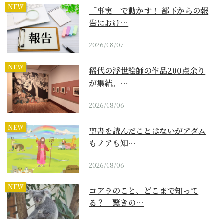
NEW
「事実」で動かす！ 部下からの報
告におけ…
2026/08/07
NEW
稀代の浮世絵師の作品200点余り
が集結。…
2026/08/06
NEW
聖書を読んだことはないがアダム
もノアも知…
2026/08/06
NEW
コアラのこと、どこまで知って
る？ 驚きの…