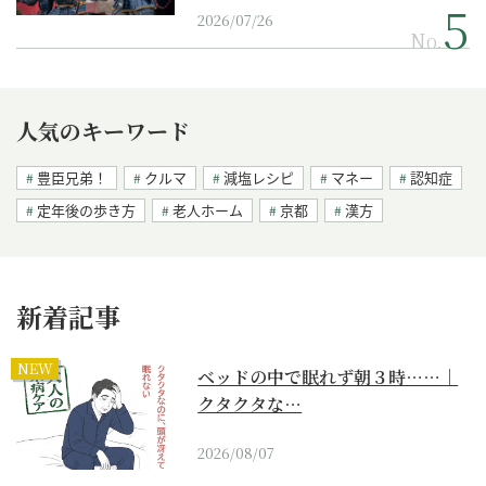
2026/07/26
No.
人気のキーワード
豊臣兄弟！
クルマ
減塩レシピ
マネー
認知症
定年後の歩き方
老人ホーム
京都
漢方
新着記事
NEW
ベッドの中で眠れず朝３時……｜
クタクタな…
2026/08/07