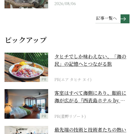
2026/08/06
記事一覧へ
ピックアップ
タヒチでしか味わえない、「海の
民」の記憶へとつながる旅
PR
PR(エア タヒチ ヌイ)
客室はすべて海側にあり、眼前に
海が広がる『西表島ホテル by 星
野リゾート』
PR
PR(星野リゾート)
最先端の技術と技術者たちの熱い