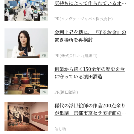
気持ちによって作られているオー
ダーメイド補聴器
PR
PR(ソノヴァ・ジャパン株式会社)
金利上昇を機に、『守るお金』の
置き場所を再検討
PR
PR(株式会社北九州銀行)
創業から続く150余年の歴史を今
に守っている濵田酒造
PR
PR(濵田酒造)
稀代の浮世絵師の作品200点余り
が集結。京都市京セラ美術館の
「浮世絵スーパークリ...
催し物