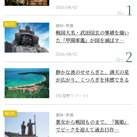
2026/08/02
No.
NEW
趣味･教養
戦国大名・武田信玄の事績を描い
た『甲陽軍鑑』が国を滅ぼす…
2026/08/02
No.
静かな波のせせらぎと、満天の星
が広がり、くつろぎを体感できる
『西表島ホテル by...
PR(星野リゾート)
NEW
趣味･教養
悪女から戦国ものまで。『篤姫』
でピークを迎えて過去15作…