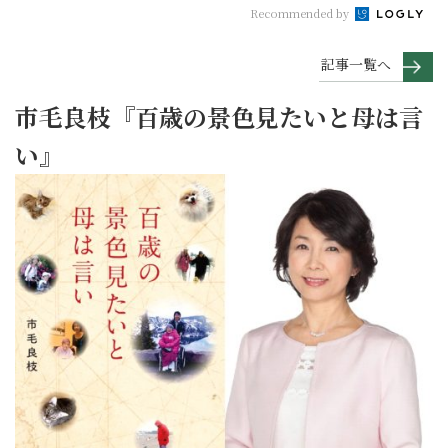
Recommended by
記事一覧へ
市毛良枝『百歳の景色見たいと母は言
い』