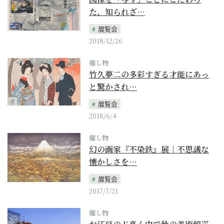
た、知られざ…
展覧会
2018/12/26
催し物
竹久夢二の多彩すぎる才能にあっ
と驚かされ…
展覧会
2018/6/4
催し物
幻の画家『不染鉄』展｜不思議な
懐かしさを…
展覧会
2017/7/21
催し物