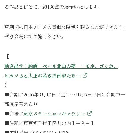
る作品と併せて、約130点を展示いたします」
草創期の日本アニメの貴重な映像も観ることができます。
ぜひ会場にてご覧ください。
【
動き出す！絵画 ペール北山の夢 －モネ、ゴッホ、
ピカソらと大正の若き洋画家たち－
】
■会期／2016年9月17日（土）～11月6日（日）会期中一
部展示替えあり
■会場／
東京ステーションギャラリー
■住所／東京都千代田区丸の内１－９－１
■電話番号／03・3212・2485