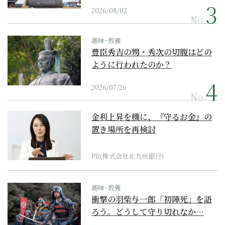
2026/08/02
No.
趣味･教養
豊臣秀吉の甥・秀次の切腹はどの
ように行われたのか？
2026/07/26
No.
金利上昇を機に、『守るお金』の
置き場所を再検討
PR(株式会社北九州銀行)
趣味･教養
衝撃の羽柴与一郎「初陣死」を語
ろう。どうして守り切れなか…