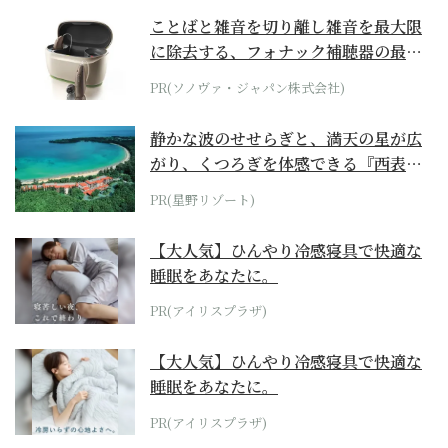
ことばと雑音を切り離し雑音を最大限
に除去する、フォナック補聴器の最上
位モデル
PR(ソノヴァ・ジャパン株式会社)
静かな波のせせらぎと、満天の星が広
がり、くつろぎを体感できる『西表島
ホテル by...
PR(星野リゾート)
【大人気】ひんやり冷感寝具で快適な
睡眠をあなたに。
PR(アイリスプラザ)
【大人気】ひんやり冷感寝具で快適な
睡眠をあなたに。
PR(アイリスプラザ)