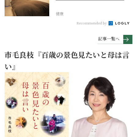
は
健康
Recommended by
記事一覧へ
市毛良枝『百歳の景色見たいと母は言
い』