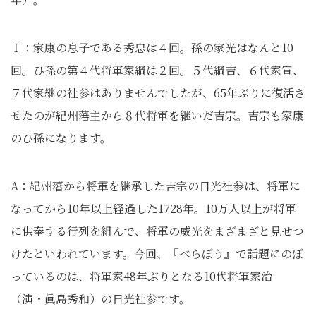
Ｉ：家康の息子である秀忠は４回。孫の家光はなんと10
回。ひ孫の第４代将軍家綱は２回。５代綱吉、６代家宣、
７代家継の社参はありませんでしたが、65年ぶりに復活さ
せたのが紀州藩主から８代将軍を継いだ吉宗。吉宗も家康
のひ孫になります。
A：紀州藩から将軍を継承した吉宗の日光社参は、将軍に
なってから10年以上経過した1728年。10万人以上が将軍
に供奉する行列を組んで、将軍の威光をまざまざと見せつ
けたといわれています。今回、『べらぼう』で話題にのぼ
っているのは、将軍家48年ぶりとなる10代将軍家治
（演・眞島秀和）の日光社参です。