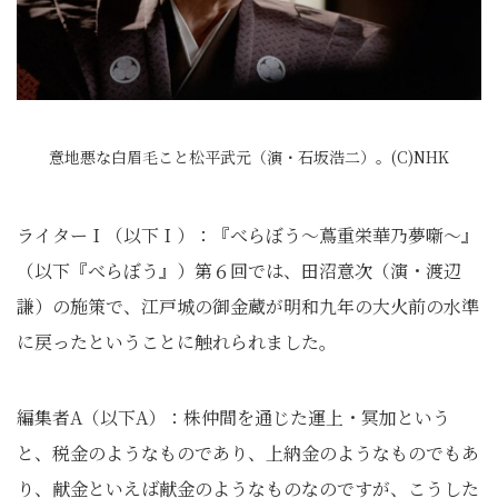
意地悪な白眉毛こと松平武元（演・石坂浩二）。(C)NHK
ライターＩ（以下Ｉ）：『べらぼう～蔦重栄華乃夢噺～』
（以下『べらぼう』）第６回では、田沼意次（演・渡辺
謙）の施策で、江戸城の御金蔵が明和九年の大火前の水準
に戻ったということに触れられました。
編集者A（以下A）：株仲間を通じた運上・冥加という
と、税金のようなものであり、上納金のようなものでもあ
り、献金といえば献金のようなものなのですが、こうした