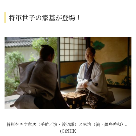
将軍世子の家基が登場！
将棋をさす意次（手前／演・渡辺謙）と家治（演・眞島秀和）。
(C)NHK