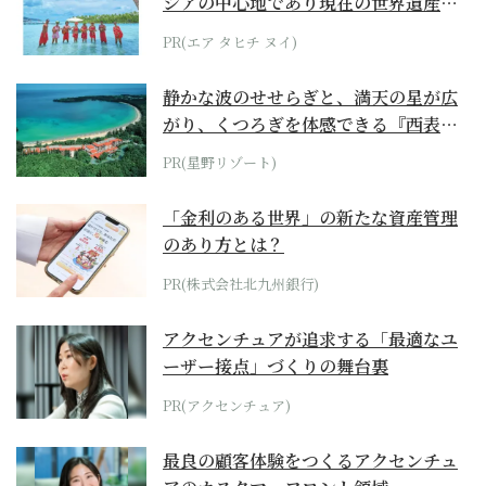
シアの中心地であり現在の世界遺産か
らみえてくる...
PR(エア タヒチ ヌイ)
静かな波のせせらぎと、満天の星が広
がり、くつろぎを体感できる『西表島
ホテル by...
PR(星野リゾート)
「金利のある世界」の新たな資産管理
のあり方とは？
PR(株式会社北九州銀行)
アクセンチュアが追求する「最適なユ
ーザー接点」づくりの舞台裏
PR(アクセンチュア)
最良の顧客体験をつくるアクセンチュ