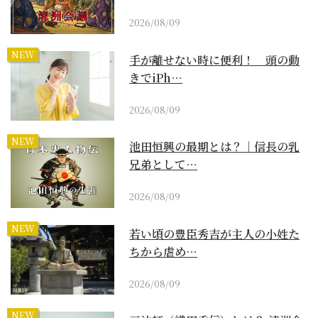
2026/08/09
NEW
手が離せない時に便利！ 頭の動
きでiPh…
2026/08/09
NEW
池田恒興の最期とは？｜信長の乳
兄弟として…
2026/08/09
NEW
若い頃の豊臣秀吉が主人の小姓た
ちから虐め…
2026/08/09
NEW