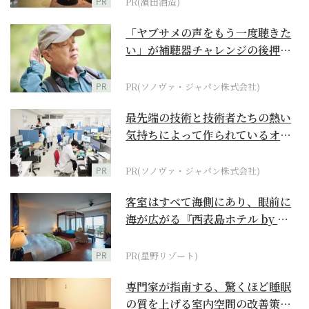
PR
PR(濵田酒造)
「ヤブサメの声をもう一度聴きた
い」が補聴器チャレンジの後押し
に
PR
PR(ソノヴァ・ジャパン株式会社)
最先端の技術と技術者たちの熱い
気持ちによって作られているオー
ダーメイド補聴器
PR
PR(ソノヴァ・ジャパン株式会社)
客室はすべて海側にあり、眼前に
海が広がる『西表島ホテル by 星
野リゾート』
PR
PR(星野リゾート)
専門家が指南する、驚くほど睡眠
の質を上げる室内空間の改善策と