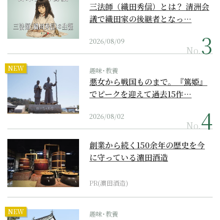
三法師（織田秀信）とは？ 清洲会
議で織田家の後継者となっ…
2026/08/09
No.
NEW
趣味･教養
悪女から戦国ものまで。『篤姫』
でピークを迎えて過去15作…
2026/08/02
No.
創業から続く150余年の歴史を今
に守っている濵田酒造
PR(濵田酒造)
NEW
趣味･教養