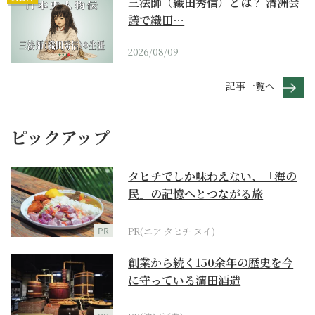
三法師（織田秀信）とは？ 清洲会
議で織田…
2026/08/09
記事一覧へ
ピックアップ
タヒチでしか味わえない、「海の
民」の記憶へとつながる旅
PR
PR(エア タヒチ ヌイ)
創業から続く150余年の歴史を今
に守っている濵田酒造