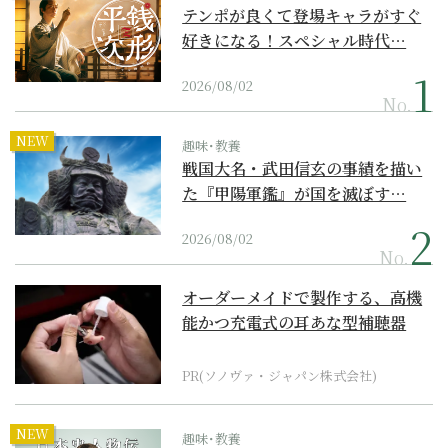
テンポが良くて登場キャラがすぐ
好きになる！スペシャル時代…
2026/08/02
No.
NEW
趣味･教養
戦国大名・武田信玄の事績を描い
た『甲陽軍鑑』が国を滅ぼす…
2026/08/02
No.
オーダーメイドで製作する、高機
能かつ充電式の耳あな型補聴器
PR(ソノヴァ・ジャパン株式会社)
NEW
趣味･教養