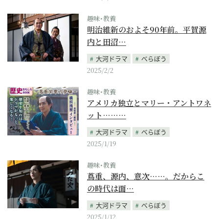
趣味･教養
明治維新のおよそ90年前。平賀源
内と田沼…
大河ドラマ
べらぼう
2025/2/2
趣味･教養
アメリカ独立とマリー・アントワネ
ット………
大河ドラマ
べらぼう
2025/1/19
趣味･教養
蔦重、源内、意次……。だからこ
の時代は面…
大河ドラマ
べらぼう
2025/1/12