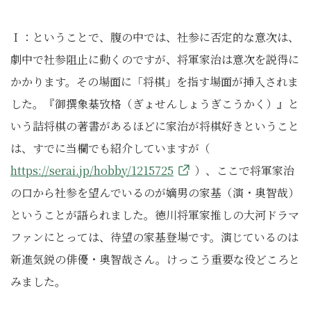
Ｉ：ということで、腹の中では、社参に否定的な意次は、
劇中で社参阻止に動くのですが、将軍家治は意次を説得に
かかります。その場面に「将棋」を指す場面が挿入されま
した。『御撰象棊攷格（ぎょせんしょうぎこうかく）』と
いう詰将棋の著書があるほどに家治が将棋好きということ
は、すでに当欄でも紹介していますが（
https://serai.jp/hobby/1215725
）、ここで将軍家治
の口から社参を望んでいるのが嫡男の家基（演・奥智哉）
ということが語られました。徳川将軍家推しの大河ドラマ
ファンにとっては、待望の家基登場です。演じているのは
新進気鋭の俳優・奥智哉さん。けっこう重要な役どころと
みました。