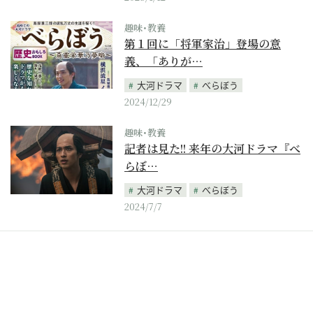
趣味･教養
第１回に「将軍家治」登場の意
義、「ありが…
大河ドラマ
べらぼう
2024/12/29
趣味･教養
記者は見た!! 来年の大河ドラマ『べ
らぼ…
大河ドラマ
べらぼう
2024/7/7