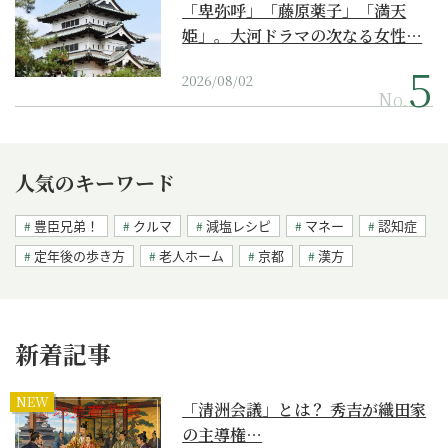
「卑弥呼」「藤原薬子」「満天
姫」。大河ドラマの次なる女性…
2026/08/02
No.
人気のキーワード
豊臣兄弟！
クルマ
減塩レシピ
マネー
認知症
定年後の歩き方
老人ホーム
京都
漢方
新着記事
NEW
「清洲会議」とは？ 秀吉が織田家
の主導権…