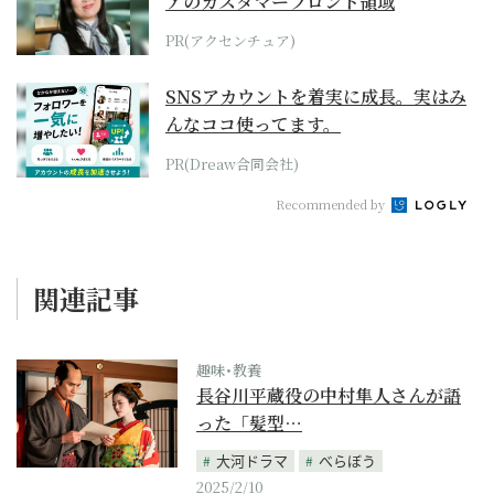
アのカスタマーフロント領域
PR(アクセンチュア)
SNSアカウントを着実に成長。実はみ
んなココ使ってます。
PR(Dreaw合同会社)
Recommended by
関連記事
趣味･教養
長谷川平蔵役の中村隼人さんが語
った「髪型…
大河ドラマ
べらぼう
2025/2/10