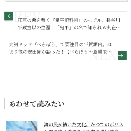
江戸の悪を裁く『鬼平犯科帳』のモデル、長谷川
平蔵宣以の生涯｜「鬼平」の名で知られる実在の
火付盗賊改役【日本史人物伝】
大河ドラマ『べらぼう』で要注目の平賀源内。は
まり役の安田顕が語った！【べらぼう～蔦重栄華
乃夢噺～ 満喫リポート】安田顕編
あわせて読みたい
海の民が紡いだ文化。かつてのポリネ