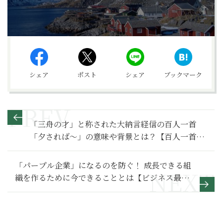
シェア
ポスト
シェア
ブックマーク
「三舟の才」と称された大納言経信の百人一首
「夕されば～」の意味や背景とは？【百人一首入
門】
「パープル企業」になるのを防ぐ！ 成長できる組
織を作るために今できることとは【ビジネス最前
線】