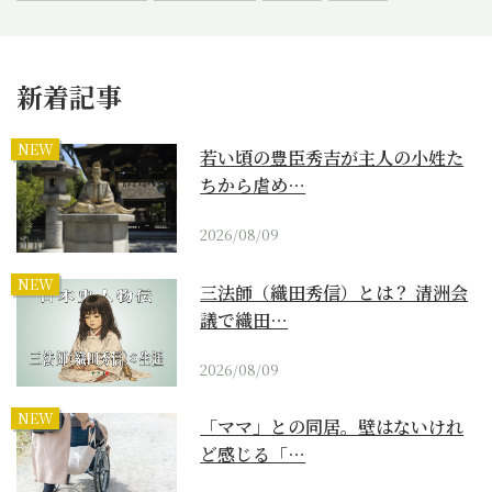
新着記事
NEW
若い頃の豊臣秀吉が主人の小姓た
ちから虐め…
2026/08/09
NEW
三法師（織田秀信）とは？ 清洲会
議で織田…
2026/08/09
NEW
「ママ」との同居。壁はないけれ
ど感じる「…