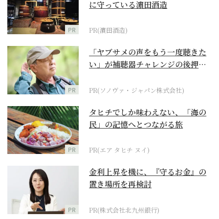
に守っている濵田酒造
PR
PR(濵田酒造)
「ヤブサメの声をもう一度聴きた
い」が補聴器チャレンジの後押し
に
PR
PR(ソノヴァ・ジャパン株式会社)
タヒチでしか味わえない、「海の
民」の記憶へとつながる旅
PR
PR(エア タヒチ ヌイ)
金利上昇を機に、『守るお金』の
置き場所を再検討
PR
PR(株式会社北九州銀行)