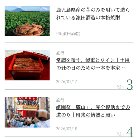
鹿児島県産の芋のみを用いて造ら
れている濵田酒造の本格焼酎
PR(濵田酒造)
旅行
常識を覆す、鰻重とワイン｜土用
の丑の日のための一本を本家…
2026/07/17
No.
旅行
祇園祭「鷹山」、完全復活までの
道のり｜町衆の情熱と願い
2026/07/18
No.