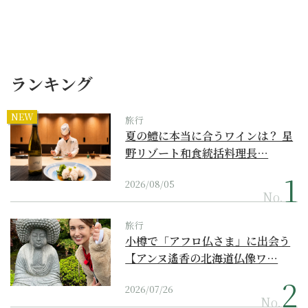
ランキング
NEW
旅行
夏の鱧に本当に合うワインは？ 星
野リゾート和食統括料理長…
2026/08/05
No.
旅行
小樽で「アフロ仏さま」に出会う
【アンヌ遙香の北海道仏像ワ…
2026/07/26
No.