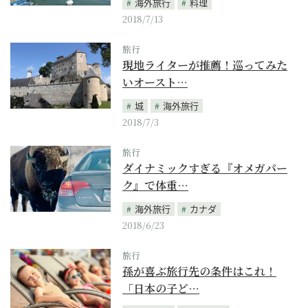
海外旅行
料理
2018/7/13
旅行
現地ライターが推薦！巡ってみた
いオースト…
城
海外旅行
2018/7/3
旅行
ダイナミックすぎる『オメガパー
ク』で体重…
海外旅行
カナダ
2018/6/23
旅行
孫が喜ぶ旅行先の条件はこれ！
「日本の子ど…