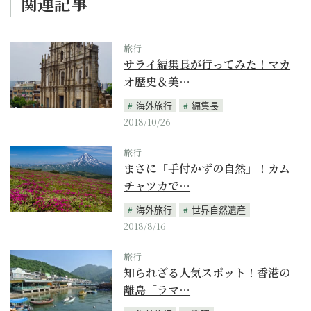
関連記事
旅行
サライ編集長が行ってみた！マカ
オ歴史＆美…
海外旅行
編集長
2018/10/26
旅行
まさに「手付かずの自然」！カム
チャツカで…
海外旅行
世界自然遺産
2018/8/16
旅行
知られざる人気スポット！香港の
離島「ラマ…