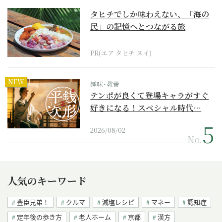
タヒチでしか味わえない、「海の
民」の記憶へとつながる旅
PR(エア タヒチ ヌイ)
NEW
趣味･教養
テンポが良くて登場キャラがすぐ
好きになる！スペシャル時代…
2026/08/02
No.
人気のキーワード
豊臣兄弟！
クルマ
減塩レシピ
マネー
認知症
定年後の歩き方
老人ホーム
京都
漢方