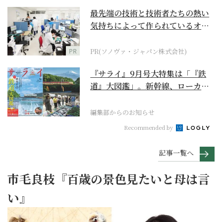
最先端の技術と技術者たちの熱い
気持ちによって作られているオー
ダーメイド補聴器
PR
PR(ソノヴァ・ジャパン株式会社)
『サライ』9月号大特集は「『鉄
道』大図鑑」。新幹線、ローカル
列車、ケーブルカーか...
編集部からのお知らせ
Recommended by
記事一覧へ
市毛良枝『百歳の景色見たいと母は言
い』