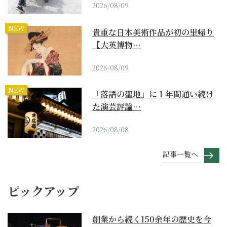
2026/08/09
NEW
貴重な日本美術作品が初の里帰り
【大英博物…
2026/08/09
NEW
「落語の聖地」に１年間通い続け
た演芸評論…
2026/08/08
記事一覧へ
ピックアップ
創業から続く150余年の歴史を今