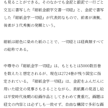
も見ることができる。そのなかでも金泥と銀泥で一行ごと
交互に書写した『紺紙金銀字交書一切経』と、金泥で書写
した『紺紙金字一切経』が代表的なもので、前者が清衡、
後者が３代秀衡の発願という。
紺紙は紺色に染めた紙のことで、一切経とは経典類すべて
の総称である。
中尊寺の『紺紙金字一切経』は、もともとは5000数百巻
を数えたと想定されるが、現在は2724巻が残り国宝に指
定されている。『紺紙金字一切経』は、金泥をふんだんに
用いた経文の見事さもさることながら、表紙裏の見返し絵
は平安時代後期の絵画作品としてきわめて貴重だ。画題は
経文の内容とは必ずしも一致せず、自由な構図で多彩な画