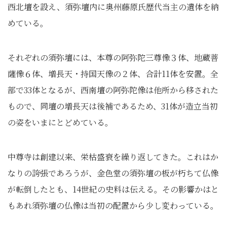
西北壇を設え、須弥壇内に奥州藤原氏歴代当主の遺体を納
めている。
それぞれの須弥壇には、本尊の阿弥陀三尊像３体、地蔵菩
薩像６体、増長天・持国天像の２体、合計11体を安置。全
部で33体となるが、西南壇の阿弥陀像は他所から移された
もので、同壇の増長天は後補であるため、31体が造立当初
の姿をいまにとどめている。
中尊寺は創建以来、栄枯盛衰を繰り返してきた。これはか
なりの誇張であろうが、金色堂の須弥壇の板が朽ちて仏像
が転倒したとも、14世紀の史料は伝える。その影響かはと
もあれ須弥壇の仏像は当初の配置から少し変わっている。