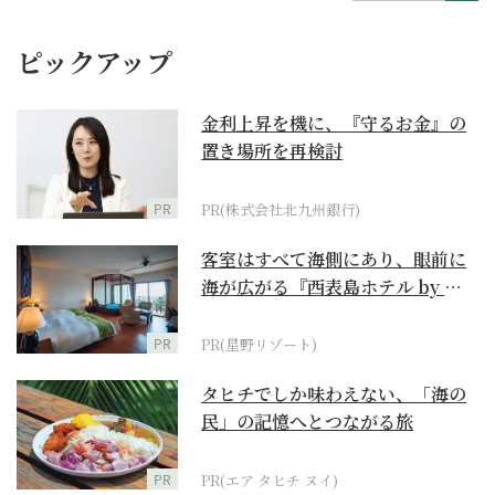
ピックアップ
金利上昇を機に、『守るお金』の
置き場所を再検討
PR
PR(株式会社北九州銀行)
客室はすべて海側にあり、眼前に
海が広がる『西表島ホテル by 星
野リゾート』
PR
PR(星野リゾート)
タヒチでしか味わえない、「海の
民」の記憶へとつながる旅
PR
PR(エア タヒチ ヌイ)