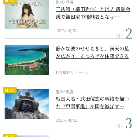
NEW
趣味･教養
三法師（織田秀信）とは？ 清洲会
議で織田家の後継者となっ…
2026/08/09
No.
静かな波のせせらぎと、満天の星
が広がり、くつろぎを体感できる
『西表島ホテル by...
PR(星野リゾート)
NEW
趣味･教養
戦国大名・武田信玄の事績を描い
た『甲陽軍鑑』が国を滅ぼす…
2026/08/02
No.
NEW