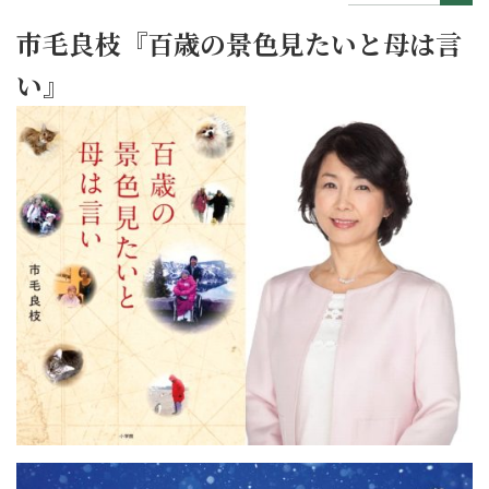
市毛良枝『百歳の景色見たいと母は言
い』