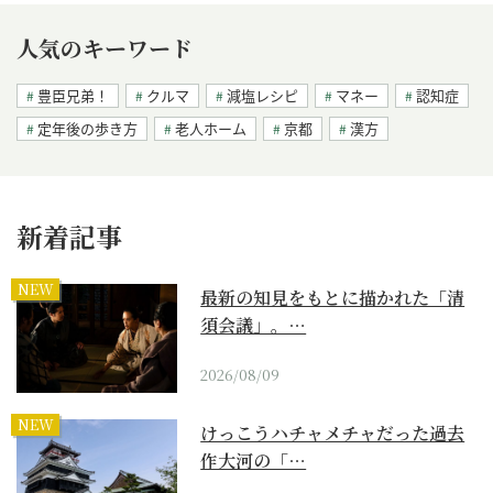
人気のキーワード
豊臣兄弟！
クルマ
減塩レシピ
マネー
認知症
定年後の歩き方
老人ホーム
京都
漢方
新着記事
NEW
最新の知見をもとに描かれた「清
須会議」。…
2026/08/09
NEW
けっこうハチャメチャだった過去
作大河の「…