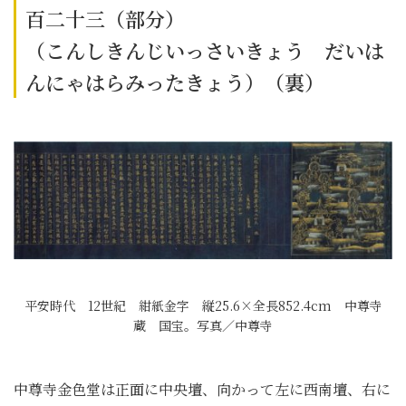
百二十三（部分）
（こんしきんじいっさいきょう だいは
んにゃはらみったきょう）（裏）
平安時代 12世紀 紺紙金字 縦25.6×全長852.4cm 中尊寺
蔵 国宝。写真／中尊寺
中尊寺金色堂は正面に中央壇、向かって左に西南壇、右に