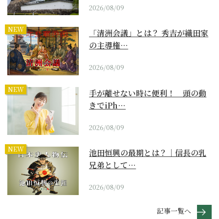
2026/08/09
NEW
「清洲会議」とは？ 秀吉が織田家
の主導権…
2026/08/09
NEW
手が離せない時に便利！ 頭の動
きでiPh…
2026/08/09
NEW
池田恒興の最期とは？｜信長の乳
兄弟として…
2026/08/09
記事一覧へ