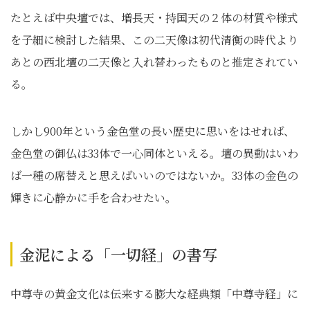
たとえば中央壇では、増長天・持国天の２体の材質や様式
を子細に検討した結果、この二天像は初代清衡の時代より
あとの西北壇の二天像と入れ替わったものと推定されてい
る。
しかし900年という金色堂の長い歴史に思いをはせれば、
金色堂の御仏は33体で一心同体といえる。壇の異動はいわ
ば一種の席替えと思えばいいのではないか。33体の金色の
輝きに心静かに手を合わせたい。
金泥による「一切経」の書写
中尊寺の黄金文化は伝来する膨大な経典類「中尊寺経」に