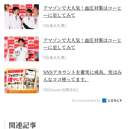
アマゾンで大人気！血圧対策はコーヒ
ーに足してみて
PR(森永乳業)
アマゾンで大人気！血圧対策はコーヒ
ーに足してみて
PR(森永乳業)
SNSアカウントを着実に成長。実はみ
んなココ使ってます。
PR(Dreaw合同会社)
Recommended by
関連記事