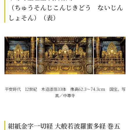
（ちゅうそんじこんじきどう ないじん
しょそん）（表）
平安時代 12世紀 木造漆箔33体 像高62.3～74.3cm 国宝。写
真／中尊寺
紺紙金字一切経 大般若波羅蜜多経 巻五