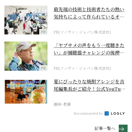
最先端の技術と技術者たちの熱い
気持ちによって作られているオー
ダーメイド補聴器
PR
PR(ソノヴァ・ジャパン株式会社)
「ヤブサメの声をもう一度聴きた
い」が補聴器チャレンジの後押し
に
PR
PR(ソノヴァ・ジャパン株式会社)
夏にぴったりな焼酎アレンジを吉
尾編集長がご紹介！公式YouTube
【まったりサラ...
趣味･教養
Recommended by
記事一覧へ