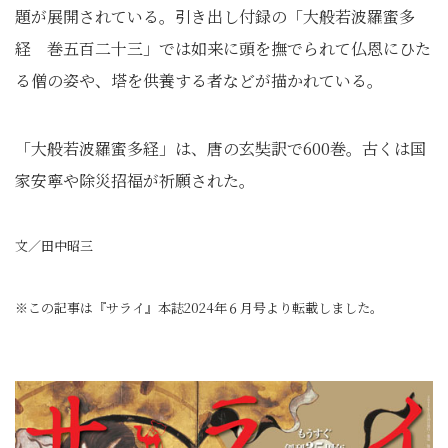
題が展開されている。引き出し付録の「大般若波羅蜜多
経 巻五百二十三」では如来に頭を撫でられて仏恩にひた
る僧の姿や、塔を供養する者などが描かれている。
「大般若波羅蜜多経」は、唐の玄奘訳で600巻。古くは国
家安寧や除災招福が祈願された。
文／田中昭三
※この記事は『サライ』本誌2024年６月号より転載しました。