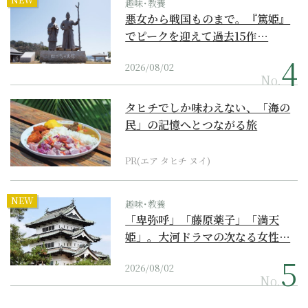
趣味･教養
悪女から戦国ものまで。『篤姫』
でピークを迎えて過去15作…
2026/08/02
No.
タヒチでしか味わえない、「海の
民」の記憶へとつながる旅
PR(エア タヒチ ヌイ)
NEW
趣味･教養
「卑弥呼」「藤原薬子」「満天
姫」。大河ドラマの次なる女性…
2026/08/02
No.