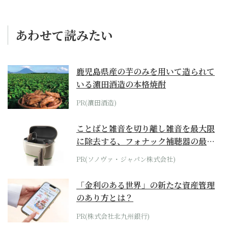
あわせて読みたい
鹿児島県産の芋のみを用いて造られて
いる濵田酒造の本格焼酎
PR(濵田酒造)
ことばと雑音を切り離し雑音を最大限
に除去する、フォナック補聴器の最上
位モデル
PR(ソノヴァ・ジャパン株式会社)
「金利のある世界」の新たな資産管理
のあり方とは？
PR(株式会社北九州銀行)