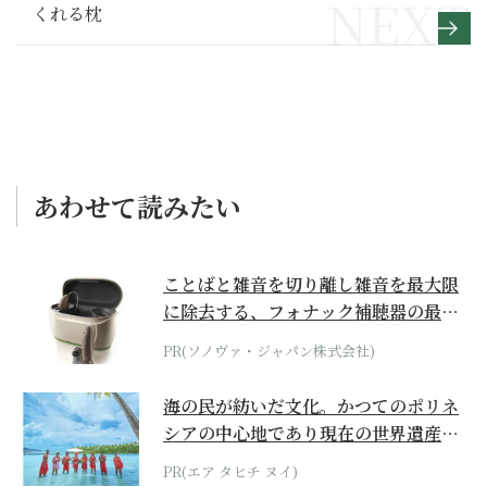
くれる枕
あわせて読みたい
ことばと雑音を切り離し雑音を最大限
に除去する、フォナック補聴器の最上
位モデル
PR(ソノヴァ・ジャパン株式会社)
海の民が紡いだ文化。かつてのポリネ
シアの中心地であり現在の世界遺産か
らみえてくる...
PR(エア タヒチ ヌイ)