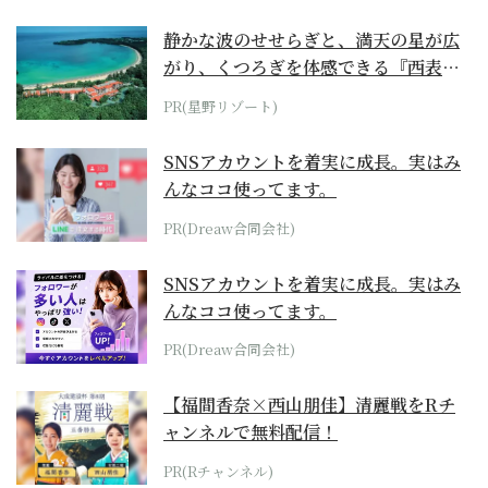
静かな波のせせらぎと、満天の星が広
がり、くつろぎを体感できる『西表島
ホテル by...
PR(星野リゾート)
SNSアカウントを着実に成長。実はみ
んなココ使ってます。
PR(Dreaw合同会社)
SNSアカウントを着実に成長。実はみ
んなココ使ってます。
PR(Dreaw合同会社)
【福間香奈×西山朋佳】清麗戦をRチ
ャンネルで無料配信！
PR(Rチャンネル)