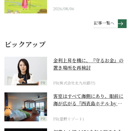
2026/08/06
記事一覧へ
ピックアップ
金利上昇を機に、『守るお金』の
置き場所を再検討
PR
PR(株式会社北九州銀行)
客室はすべて海側にあり、眼前に
海が広がる『西表島ホテル by 星
野リゾート』
PR
PR(星野リゾート)