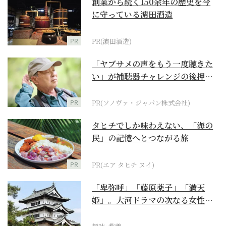
創業から続く150余年の歴史を今
に守っている濵田酒造
PR
PR(濵田酒造)
「ヤブサメの声をもう一度聴きた
い」が補聴器チャレンジの後押し
に
PR
PR(ソノヴァ・ジャパン株式会社)
タヒチでしか味わえない、「海の
民」の記憶へとつながる旅
PR
PR(エア タヒチ ヌイ)
「卑弥呼」「藤原薬子」「満天
姫」。大河ドラマの次なる女性主
人公を勝手に考察【豊臣...