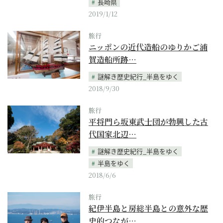
長崎県
2019/1/12
旅行
ニッポンの近代造船のゆりかご浦
賀造船所跡…
謎解き歴史紀行_半島をゆく
2018/9/30
旅行
平将門ら坂東武士団が勃興した古
代国家北辺…
謎解き歴史紀行_半島をゆく
半島をゆく
2018/6/6
旅行
紀伊半島と房総半島との意外な歴
史的つなが…