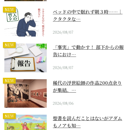
NEW
ベッドの中で眠れず朝３時……｜
クタクタな…
2026/08/07
NEW
「事実」で動かす！ 部下からの報
告におけ…
2026/08/07
NEW
稀代の浮世絵師の作品200点余り
が集結。…
2026/08/06
NEW
聖書を読んだことはないがアダム
もノアも知…