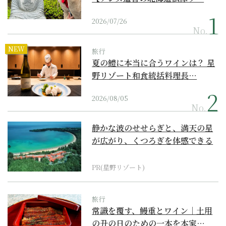
2026/07/26
No.
NEW
旅行
夏の鱧に本当に合うワインは？ 星
野リゾート和食統括料理長…
2026/08/05
No.
静かな波のせせらぎと、満天の星
が広がり、くつろぎを体感できる
『西表島ホテル by...
PR(星野リゾート)
旅行
常識を覆す、鰻重とワイン｜土用
の丑の日のための一本を本家…