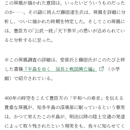
この屏風が描かれた意図は、いったいどういうものだった
のか……。その謎に挑んだ藤田達生氏は、屏風を詳細に分
析し、ついに描かれた時期を特定した。そしてこの屏風に
は、豊臣方の｢公武一統｣｢天下泰平｣の思いが込められてい
ると分析するに至った。
※この屏風調査の詳細は、安部氏と藤田氏がこのたび上梓
した書籍
『半島をゆく 信長と戦国興亡編』
（小学
館）で紹介されている。
400年の時空をこえて豊臣方の「平和への希求」を伝える
貴重な屏風が、知多半島の深奥部に眠っているという事実
は、かつて栄えたこの半島が、明治以降の陸上交通の発達
によって取り残されたという現実をも、我々に知らせてく