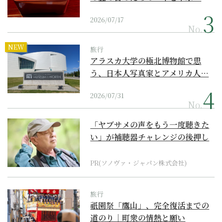
2026/07/17
No.
NEW
旅行
アラスカ大学の極北博物館で思
う、日本人写真家とアメリカ人…
2026/07/31
No.
「ヤブサメの声をもう一度聴きた
い」が補聴器チャレンジの後押し
に
PR(ソノヴァ・ジャパン株式会社)
旅行
祇園祭「鷹山」、完全復活までの
道のり｜町衆の情熱と願い