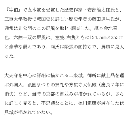
『等伯』で直木賞を受賞した歴史作家・安部龍太郎氏と、
三重大学教授で戦国史に詳しい歴史学者の藤田達生氏が、
通常は非公開のこの屏風を取材･調査した。紙本金地着
色、六曲一双の屏風は、左隻､右隻ともに154､5㎝×355㎝
と豪華な設えであり、両氏は緊張の面持ちで、屏風に見入
った。
大天守を中心に詳細に描かれる二条城、御所に献上品を運
ぶ外国人、祇園まつりの祭礼や方広寺大仏殿（慶長７年に
消失）など、当時の京都の街並みが描かれているが、さら
に詳しく見ると、不思議なことに、徳川家康が滞在した伏
見城が描かれていない。