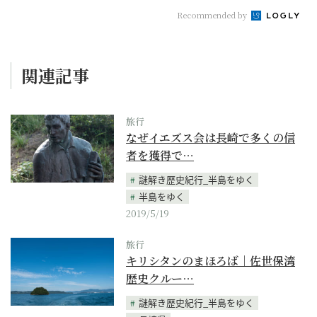
Recommended by
関連記事
旅行
なぜイエズス会は長崎で多くの信
者を獲得で…
謎解き歴史紀行_半島をゆく
半島をゆく
2019/5/19
旅行
キリシタンのまほろば｜佐世保湾
歴史クルー…
謎解き歴史紀行_半島をゆく