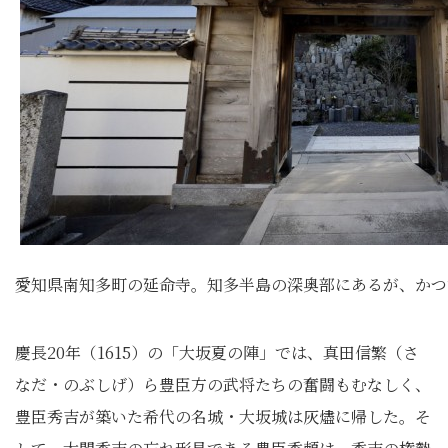
愛知県南知多町の延命寺。知多半島の深奥部にあるが、かつ
慶長20年（1615）の「大坂夏の陣」では、真田信繁（さ
なだ・のぶしげ）ら豊臣方の武将たちの奮闘もむなしく、
豊臣秀吉が築いた希代の名城・大坂城は灰燼に帰した。そ