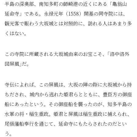
半島の深奥部、南知多町の師崎港の近くにある「亀翁山
延命寺」である。永禄元年（1558）開基の同寺院には、
観光客で賑わう大坂城とは対照的に、訪れる人はあまり多
くはない。
この寺院に所蔵される大坂城由来のお宝こそ、｢洛中洛外
図屏風｣だ。
寺伝によれば、この屏風は、大坂の陣の際に大坂城から持
ちだされ、城内から逃れた姫君らとともに、豊臣方の御座
船にあったという。その御座船を襲ったのが、知多半島の
水軍の将・稲生重政。姫君と屏風は稲生重政に捕えられ、
尾張藩船奉行を通じて、延命寺にもたらされたのだとい
う。