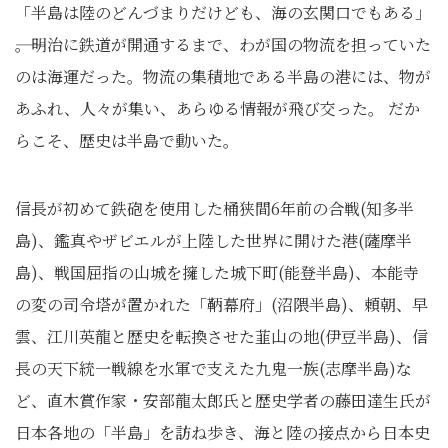
「半島は陸のどんづまりだけども、海の玄関口でもある」
――。明治に鉄道が開通するまで、わが国の物流を担っていた
のは海運だった。物流の集積地である半島の港には、物が
あふれ、人々が集い、あらゆる情報が飛び交った。 だか
らこそ、歴史は半島で動いた。
信長が初めて鉄砲を使用した桶狭間6年前の合戦(知多半
島)、鑑真やザビエルが上陸した世界に開けた港(薩摩半
島)、戦国屈指の山城を擁した城下町(能登半島)、本能寺
の変の司令塔が置かれた「鞆幕府」(沼隈半島)、頼朝、早
雲、江川英龍と歴史を転換させた韮山の地(伊豆半島)、信
長の天下統一戦線を水軍で支えた九鬼一族(志摩半島)な
ど、直木賞作家・安部龍太郎氏と歴史学者の藤田達生氏が
日本各地の「半島」を訪ね歩き、海と陸の接点から日本史