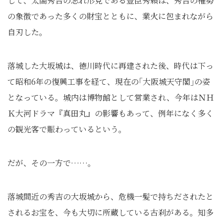
して、太閤秀吉の忘れ形見である豊臣秀頼は、秀吉の権勢
の象徴であった多くの財宝とともに、業火に包まれながら
自刃した。
落城した大坂城は、徳川時代に再建された後、時代は下っ
て昭和6年の復興工事を経て、現在の｢大阪城天守閣｣の姿
となっている。城内は博物館として営業され、今年はＮＨ
Ｋ大河ドラマ『真田丸』の影響もあって、例年になく多く
の観光客で賑わっているという。
だが、その一方で……。
落城間近の秀吉の大坂城から、危機一髪で持ちだされたと
されるお宝を、今も大切に所蔵している古刹がある。知多