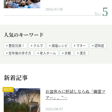
2026/07/18
No.
人気のキーワード
豊臣兄弟！
クルマ
減塩レシピ
マネー
認知症
定年後の歩き方
老人ホーム
京都
漢方
新着記事
NEW
お盆休みに肝試しならぬ「幽霊ツ
アー」。“…
2026/08/07