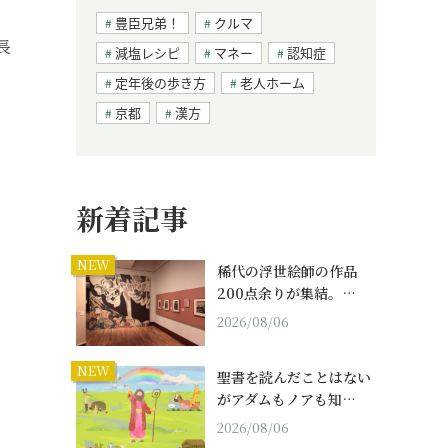
豊臣兄弟！
クルマ
長
減塩レシピ
マネー
認知症
定年後の歩き方
老人ホーム
京都
漢方
新着記事
NEW
稀代の浮世絵師の作品
200点余りが集結。…
2026/08/06
NEW
聖書を読んだことはない
がアダムもノアも知…
2026/08/06