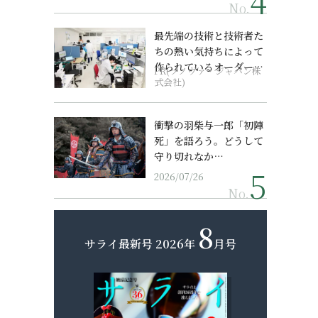
No.
最先端の技術と技術者た
ちの熱い気持ちによって
作られているオーダーメ
PR(ソノヴァ・ジャパン株
イド補聴器
式会社)
衝撃の羽柴与一郎「初陣
死」を語ろう。どうして
守り切れなか…
2026/07/26
No.
8
サライ最新号
2026年
月号