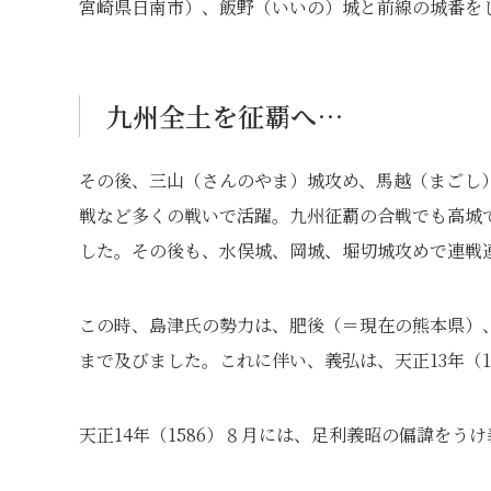
宮崎県日南市）、飯野（いいの）城と前線の城番を
九州全土を征覇へ…
その後、三山（さんのやま）城攻め、馬越（まごし
戦など多くの戦いで活躍。九州征覇の合戦でも高城
した。その後も、水俣城、岡城、堀切城攻めで連戦
この時、島津氏の勢力は、肥後（＝現在の熊本県）
まで及びました。これに伴い、義弘は、天正13年（
天正14年（1586）８月には、足利義昭の偏諱を