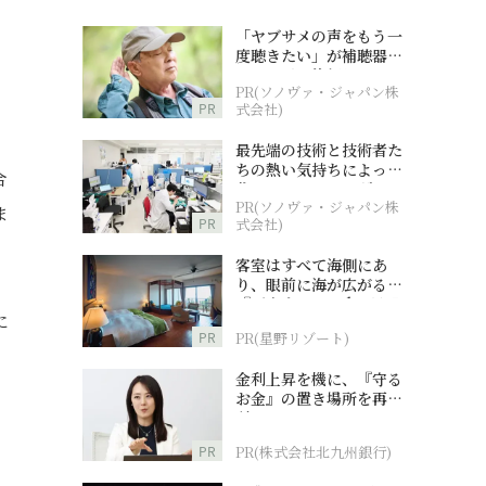
「ヤブサメの声をもう一
度聴きたい」が補聴器チ
ャレンジの後押しに
PR(ソノヴァ・ジャパン株
PR
式会社)
最先端の技術と技術者た
ちの熱い気持ちによって
合
作られているオーダーメ
PR(ソノヴァ・ジャパン株
イド補聴器
ま
PR
式会社)
客室はすべて海側にあ
り、眼前に海が広がる
『西表島ホテル by 星野
に
リゾート』
PR
PR(星野リゾート)
金利上昇を機に、『守る
お金』の置き場所を再検
討
PR
PR(株式会社北九州銀行)