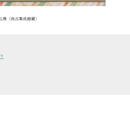
弘像（尚古集成館蔵）
？