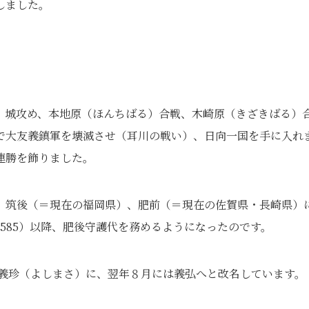
しました。
）城攻め、本地原（ほんちばる）合戦、木崎原（きざきばる）
で大友義鎮軍を壊滅させ（耳川の戦い）、日向一国を手に入れ
連勝を飾りました。
、筑後（＝現在の福岡県）、肥前（＝現在の佐賀県・長崎県）
1585）以降、肥後守護代を務めるようになったのです。
うけ義珍（よしまさ）に、翌年８月には義弘へと改名しています。