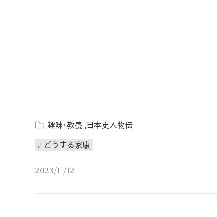
Loaded
:
/
Unmute
8.25%
趣味･教養
日本史人物伝
どうする家康
2023/11/12