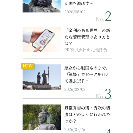
が国を滅ぼす…
2026/08/02
No.
「金利のある世界」の新
たな資産管理のあり方と
は？
、
PR(株式会社北九州銀行)
NEW
悪女から戦国ものまで。
『篤姫』でピークを迎え
て過去15作…
2026/08/02
No.
豊臣秀吉の甥・秀次の切
腹はどのように行われた
のか？
2026/07/26