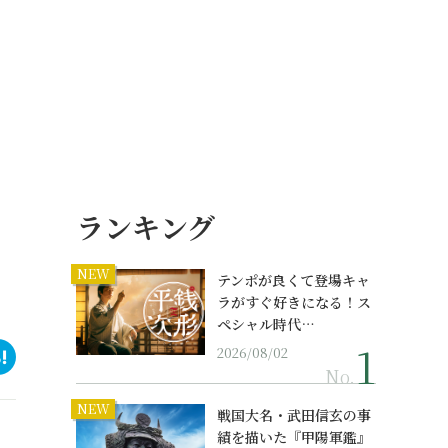
ランキング
NEW
テンポが良くて登場キャ
ラがすぐ好きになる！ス
ペシャル時代…
2026/08/02
No.
NEW
戦国大名・武田信玄の事
績を描いた『甲陽軍鑑』