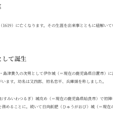
事
（1619）に亡くなります。その生涯を出来事とともに紐解いて
として誕生
大名・島津貴久の次男として伊作城（＝現在の鹿児島県日置市）に
がいます。幼名は又四郎、初名忠平、兵庫頭を称しました。
（おおすみいわつるぎ）城攻め（＝現在の鹿児島県姶良市）で初陣
を務めることに。続いて日向飫肥（ひゅうがおび）城（＝現在